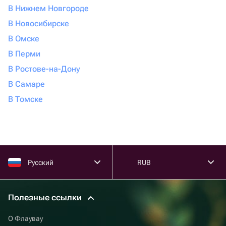
В Нижнем Новгороде
В Новосибирске
В Омске
В Перми
В Ростове-на-Дону
В Самаре
В Томске
Русский
RUB
Полезные ссылки
О Флаувау