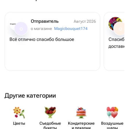
Отправитель
Август 2026
Magicbouquet174
о магазине
Magicbouquet174
О
О
Всё отлично спасибо большое
Спасибо 
доставку
Другие категории
Цветы
Съедобные
Кондит​ерские
Воздушные
букеты
и пекарни
шары