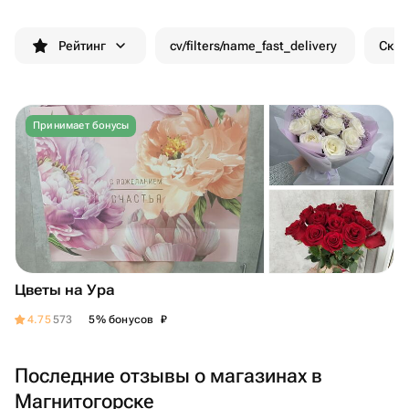
Рейтинг
cv/filters/name_fast_delivery
Скид
Принимает бонусы
Цветы на Ура
₽
4.75
573
5% бонусов
Последние отзывы о магазинах в
Магнитогорске