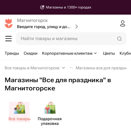
Магазины в 1300+ городах
Магнитогорск
Введите город, улицу и дом доставки
Найти товары и магазины
Тренды
Скидки
Корпоративным клиентам
Цветы
Клубн
Все товары в Магнитогорске
Магазины все для праздника
Магазины "Все для праздника" в
Магнитогорске
Все товары
Пода​рочная
упаковка