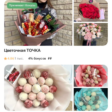
Принимает бонусы
Цветочная ТОЧКА
₽
₽
4.86
1 тыс.
4% бонусов