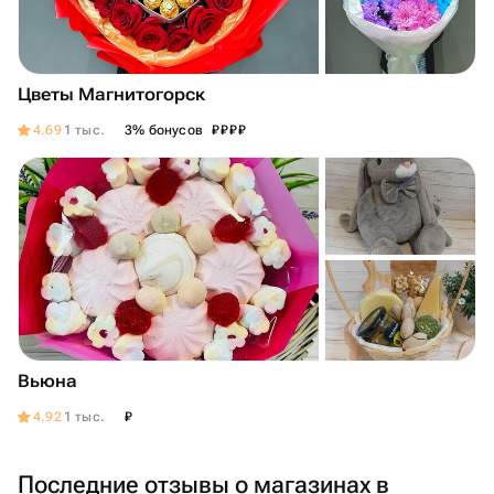
Цветы Магнитогорск
₽
₽
₽
₽
4.69
1 тыс.
3% бонусов
Вьюна
₽
4.92
1 тыс.
Последние отзывы о магазинах в