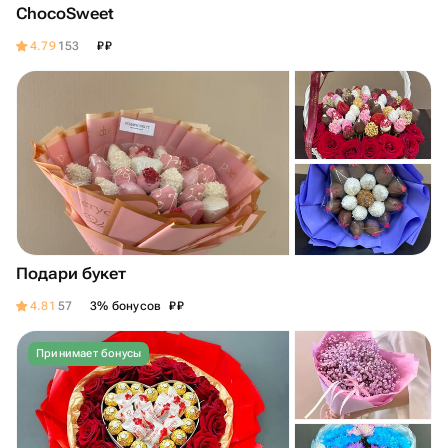
ChocoSweet
₽
₽
4.79
153
Подари букет
₽
₽
4.81
57
3% бонусов
Принимает бонусы