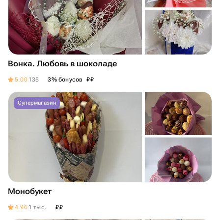
Вонка. Любовь в шоколаде
₽
₽
5.00
135
3% бонусов
Супермагазин
Монобукет
₽
₽
4.96
1 тыс.