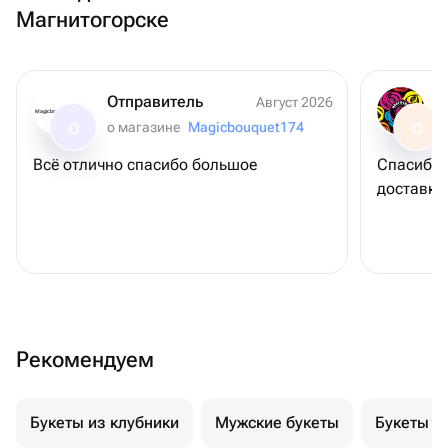
Магнитогорске
Отправитель
Август 2026
Magicbouquet174
о магазине
Magicbouquet174
О
О
Всё отлично спасибо большое
Спасибо 
доставку
Рекомендуем
Букеты из клубники
Мужские букеты
Букеты и