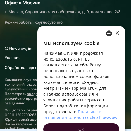
Офис в Москве
г. Москва, Садовническая набережная, д. 9, помещение 2/3
Режим работы: круглосуточно
×
Мы используем сookie
RUSSIAN
© Flowwow, inc
Нажимая ОК или продолжая
ENGLISH
Условия
использовать сайт, вы
UKRAINIAN
соглашаетесь на обработку
Обработка персональных данных
персональных данных с
PORTUGUESE
использованием cookie-файлов,
Компания осуществляет деятельность в области информационных
включая сервисы «Яндекс
SPANISH
технологий: оказание услуг в сети “Интернет” по размещению
Метрика» и «Top Mail.ru», для
предложений (объявлений) продавцов о реализации товаров.
анализа использования и
HUNGARIAN
Посмотреть
сведения о программах
, включенных в реестр
российских программ для электронных вычислительных машин и
улучшения работы сервисов.
баз данных.
ITALIAN
Более подробная информация
Общество с ограниченной ответственностью «ФЛАУВАУ»
представлена в
Политике в
FRENCH
ОГРН 1207700263198, ИНН 9702020445
отношении файлов cookie Flowwow
Юридический адрес: г. Москва, вн.тер. г. Муниципальный округ
TURKISH
Замоскворечье, наб. Садовническая, д. 9, помещ. 2/3.
OK
hello@flowwow.com
8 800 555-16-15