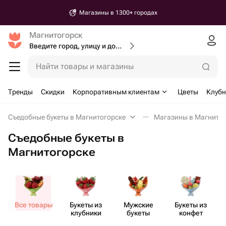
Магазины в 1300+ городах
Магнитогорск
Введите город, улицу и дом доставки
Найти товары и магазины
Тренды
Скидки
Корпоративным клиентам
Цветы
Клубн
Съедобные букеты в Магнитогорске
Магазины в Магнитог
Съедобные букеты в
Магнитогорске
Все товары
Букеты из
Мужские
Букеты из
клубники
букеты
конфет
ш