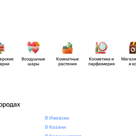
​ерские
Воздушные
Комнатные
Косметика и
Магази
карни
шары
растения
парф​юмерия
и к
городах
В Ижевске
В Казани