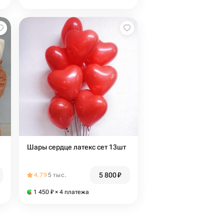
Шары сердце латекс сет 13шт
5 800
₽
4.79
5 тыс.
1 450
₽
× 4 платежа