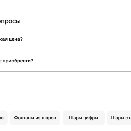
опросы
кая цена?
е приобрести?
но
Фонтаны из шаров
Шары цифры
Шары с 