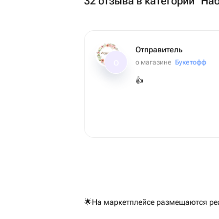
32 отзыва в категории "На
Отправитель
о магазине
Букетофф
О
👍
🌟На маркетплейсе размещаются реа