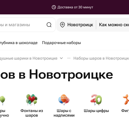
Доставка от 30 минут
ры и магазины
Новотроицк
Как можно ск
лубника в шоколаде
Подарочные наборы
душные шарики в Новотроицке
Наборы шаров в Новотроицк
ов в Новотроицке
ры
Фонтаны из
Шары с
Шары цифры
Фиг
учно
шаров
надписями