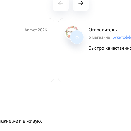
Отправитель
Август 2026
о магазине
Букетофф
О
Быстро качественно
акие же и в живую.