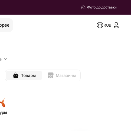
Фото до доставки
орее
RUB
е
Товары
Магазины
уры