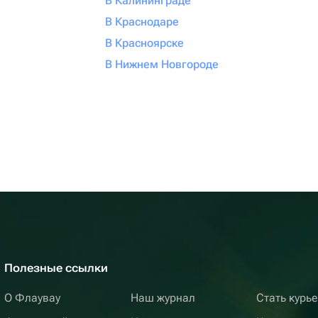
В Калининграде
В Краснодаре
В Красноярске
В Нижнем Новгороде
Полезные ссылки
О Флаувау
Наш журнал
Стать курь