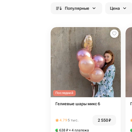
Популярные
Цена
Последний
Гелиевые шары микс 6
2 550
₽
4.79
5 тыс.
638
₽
× 4 платежа