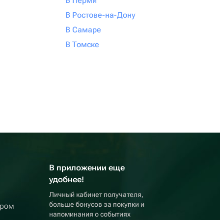
В Перми
В Ростове-на-Дону
В Самаре
В Томске
В приложении еще
удобнее!
Личный кабинет получателя,
больше бонусов за покупки и
ером
напоминания о событиях