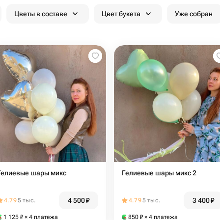
Цветы в составе
Цвет букета
Уже собран
Гелиевые шары микс
Гелиевые шары микс 2
4 500
₽
3 400
₽
4.79
5 тыс.
4.79
5 тыс.
1 125
₽
× 4 платежа
850
₽
× 4 платежа