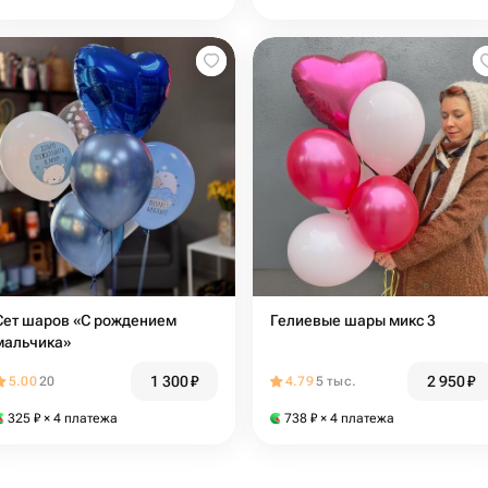
Сет шаров «С рождением
Гелиевые шары микс 3
мальчика»
1 300
₽
2 950
₽
5.00
20
4.79
5 тыс.
325
₽
× 4 платежа
738
₽
× 4 платежа