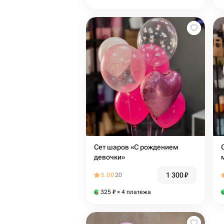
Сет шаров «С рождением
девочки»
1 300
₽
5.00
20
325
₽
× 4 платежа