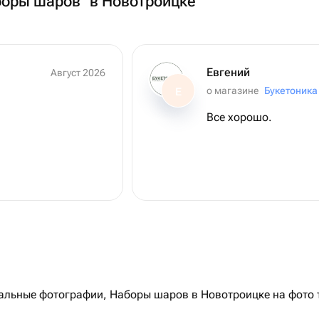
боры шаров" в Новотроицке
Евгений
Август 2026
о магазине
Букетоника
Е
Все хорошо.
льные фотографии, Наборы шаров в Новотроицке на фото т