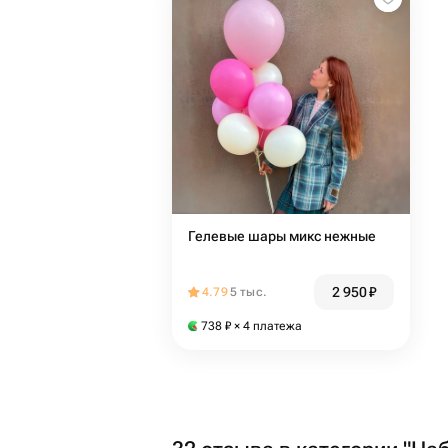
Гелевые шары микс нежные
2 950
₽
4.79
5 тыс.
738
₽
× 4 платежа