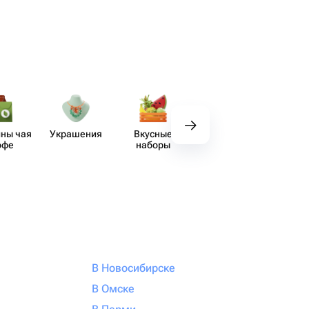
ны чая
Украшения
Вкусные
Декор
Пос
офе
наборы
В Новосибирске
В Омске