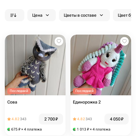
Цена
Цветы в составе
Цвет бук
Последний
Последний
Сова
Единорожка 2
2 700
₽
4 050
₽
4.82
343
4.82
343
675
₽
× 4 платежа
1 013
₽
× 4 платежа