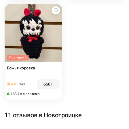
Последний
Божья коровка
650
₽
4.82
343
163
₽
× 4 платежа
11 отзывов в Новотроицке