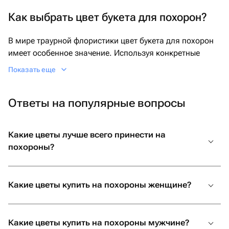
Как выбрать цвет букета для похорон?
В мире траурной флористики цвет букета для похорон
имеет особенное значение. Используя конкретные
оттенки в сочетании с разными видами цветов, можно
Показать еще
выразить глубокое сочувствие и уважение к ушедшему.
Разбираемся, какие цветы покупают на похороны и как
Ответы на популярные вопросы
найти безупречную композицию в Новотроицке.
Белые цветы на похороны — самый распространенный
выбор. Они выражают невинность, чистоту и мир, а
Какие цветы лучше всего принести на
также помогают выразить глубокую скорбь. Чаще
похороны?
всего покупают белые розы, лилии и хризантемы.
Композиции из красных похоронных цветов выражают
Какие цветы купить на похороны женщине?
сильную любовь и тесную кровную связь. Как символы
ярких чувств они лучше всего подходят для членов
семьи. Самые известные вариации таких букетов — это
Какие цветы купить на похороны мужчине?
красные розы и гвоздики.