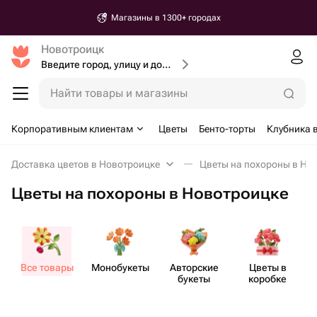
Магазины в 1300+ городах
Новотроицк
Введите город, улицу и дом доставки
Найти товары и магазины
Корпоративным клиентам
Цветы
Бенто-торты
Клубника 
Доставка цветов в Новотроицке
Цветы на похороны в Но
Цветы на похороны в Новотроицке
Все товары
Моно​букеты
Авторские
Цветы в
букеты
коробке