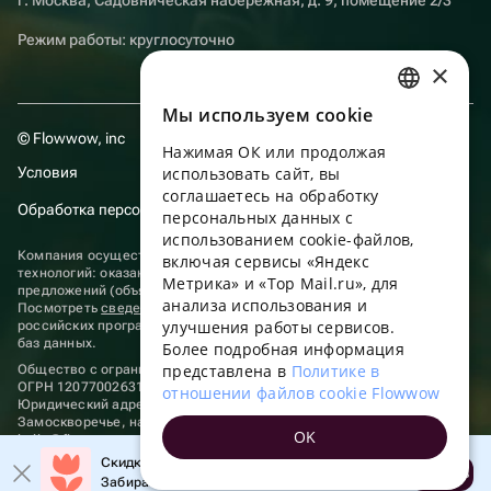
Режим работы: круглосуточно
×
Мы используем сookie
RUSSIAN
© Flowwow, inc
Нажимая ОК или продолжая
ENGLISH
Условия
использовать сайт, вы
UKRAINIAN
соглашаетесь на обработку
Обработка персональных данных
персональных данных с
PORTUGUESE
использованием cookie-файлов,
Компания осуществляет деятельность в области информационных
включая сервисы «Яндекс
SPANISH
технологий: оказание услуг в сети “Интернет” по размещению
Метрика» и «Top Mail.ru», для
предложений (объявлений) продавцов о реализации товаров.
анализа использования и
HUNGARIAN
Посмотреть
сведения о программах
, включенных в реестр
улучшения работы сервисов.
российских программ для электронных вычислительных машин и
ITALIAN
баз данных.
Более подробная информация
представлена в
Политике в
Общество с ограниченной ответственностью «ФЛАУВАУ»
FRENCH
ОГРН 1207700263198, ИНН 9702020445
отношении файлов cookie Flowwow
Юридический адрес: г. Москва, вн.тер. г. Муниципальный округ
TURKISH
Замоскворечье, наб. Садовническая, д. 9, помещ. 2/3.
OK
hello@flowwow.com
8 800 555-16-15
GERMAN
Скидка до 10% на первый заказ!
Применяются
рекомендательные технологии
Открыть
Забирайте промокод в приложении!