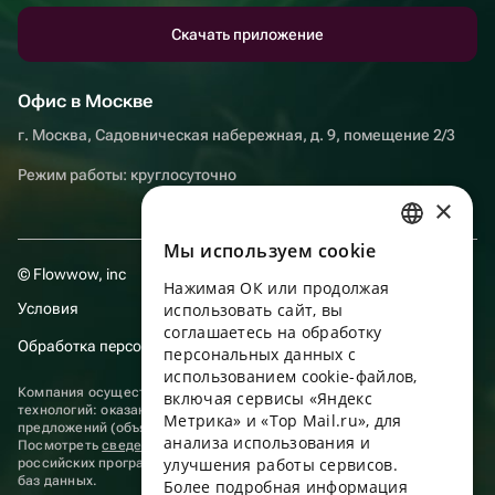
Скачать приложение
Офис в Москве
г. Москва, Садовническая набережная, д. 9, помещение 2/3
Режим работы: круглосуточно
×
Мы используем сookie
RUSSIAN
© Flowwow, inc
Нажимая ОК или продолжая
ENGLISH
Условия
использовать сайт, вы
UKRAINIAN
соглашаетесь на обработку
Обработка персональных данных
персональных данных с
PORTUGUESE
использованием cookie-файлов,
Компания осуществляет деятельность в области информационных
включая сервисы «Яндекс
SPANISH
технологий: оказание услуг в сети “Интернет” по размещению
Метрика» и «Top Mail.ru», для
предложений (объявлений) продавцов о реализации товаров.
анализа использования и
HUNGARIAN
Посмотреть
сведения о программах
, включенных в реестр
улучшения работы сервисов.
российских программ для электронных вычислительных машин и
ITALIAN
баз данных.
Более подробная информация