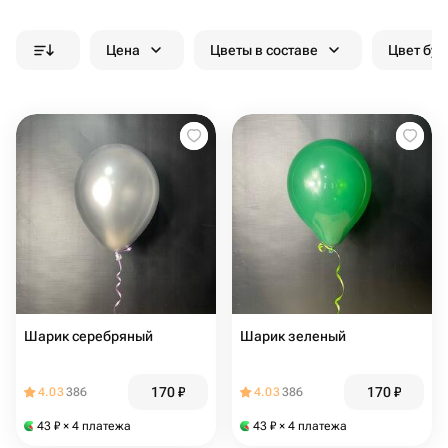
Цена
Цветы в составе
Цвет бук
Шарик серебряный
Шарик зеленый
170
₽
170
₽
4.03
386
4.03
386
43
₽
× 4 платежа
43
₽
× 4 платежа