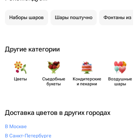
подарочных магазинов.
Сколько должен стоить самостоятельный гелиевый
Наборы шаров
Шары поштучно
Фонтаны из ш
шарик? Цена за штуку — от 170 руб, но, учитывая
особенности сервиса и доставки, иногда выгоднее
будет заказать целый набор шаров поштучно.
Другие категории
Цветы
Съедобные
Кондит​ерские
Воздушные
букеты
и пекарни
шары
Доставка цветов в других городах
В Москве
В Санкт-Петербурге