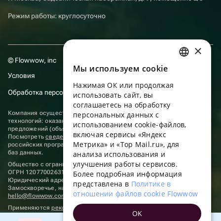
Режим работы: круглосуточно
×
© Flowwow, inc
Мы используем сookie
RUSSIAN
Условия
Нажимая ОК или продолжая
ENGLISH
Обработка персональных данных
использовать сайт, вы
UKRAINIAN
соглашаетесь на обработку
Компания осуществляет деятельность в области информационных
персональных данных с
PORTUGUESE
технологий: оказание услуг в сети “Интернет” по размещению
использованием cookie-файлов,
предложений (объявлений) продавцов о реализации товаров.
включая сервисы «Яндекс
Посмотреть
сведения о программах
, включенных в реестр
SPANISH
Метрика» и «Top Mail.ru», для
российских программ для электронных вычислительных машин и
баз данных.
анализа использования и
HUNGARIAN
улучшения работы сервисов.
Общество с ограниченной ответственностью «ФЛАУВАУ»
ITALIAN
ОГРН 1207700263198, ИНН 9702020445
Более подробная информация
Юридический адрес: г. Москва, вн.тер. г. Муниципальный округ
представлена в
Политике в
FRENCH
Замоскворечье, наб. Садовническая, д. 9, помещ. 2/3.
отношении файлов cookie Flowwow
hello@flowwow.com
8 800 555-16-15
TURKISH
Применяются
рекомендательные технологии
OK