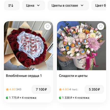
Цена
Цветы в составе
Цвет бук
Влюблённые сердца 1
Сладости и цветы
7 100
₽
5 350
₽
4.82
343
4.83
4 тыс.
1 775
₽
× 4 платежа
1 338
₽
× 4 платежа