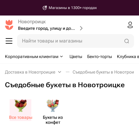
Магазины в 1300+ городах
Новотроицк
Введите город, улицу и дом доставки
Найти товары и магазины
Корпоративным клиентам
Цветы
Бенто-торты
Клубника 
Доставка в Новотроицке
Съедобные букеты в Новотроицк
Съедобные букеты в Новотроицке
Все товары
Букеты из
конфет