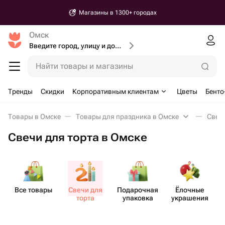
Магазины в 1300+ городах
Омск
Введите город, улицу и дом доставки
Найти товары и магазины
Тренды
Скидки
Корпоративным клиентам
Цветы
Бенто
Товары в Омске
Товары для праздника в Омске
Свечи
Свечи для торта в Омске
Все товары
Свечи для
Пода​рочная
Ёлочные
К
торта
упаковка
украшения