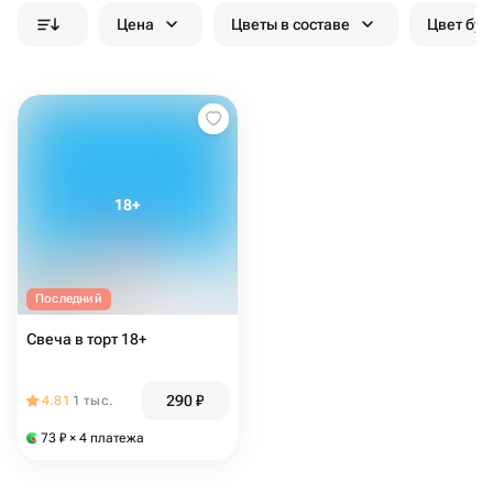
Цена
Цветы в составе
Цвет бук
Последний
Свеча в торт 18+
290
₽
4.81
1 тыс.
73
₽
× 4 платежа