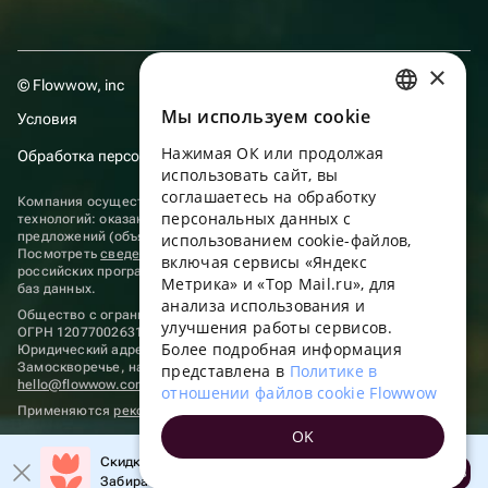
×
© Flowwow, inc
Мы используем сookie
Условия
RUSSIAN
Нажимая ОК или продолжая
Обработка персональных данных
ENGLISH
использовать сайт, вы
UKRAINIAN
соглашаетесь на обработку
Компания осуществляет деятельность в области информационных
персональных данных с
технологий: оказание услуг в сети “Интернет” по размещению
PORTUGUESE
предложений (объявлений) продавцов о реализации товаров.
использованием cookie-файлов,
Посмотреть
сведения о программах
, включенных в реестр
включая сервисы «Яндекс
SPANISH
российских программ для электронных вычислительных машин и
Метрика» и «Top Mail.ru», для
баз данных.
анализа использования и
HUNGARIAN
Общество с ограниченной ответственностью «ФЛАУВАУ»
улучшения работы сервисов.
ОГРН 1207700263198, ИНН 9702020445
ITALIAN
Более подробная информация
Юридический адрес: г. Москва, вн.тер. г. Муниципальный округ
Замоскворечье, наб. Садовническая, д. 9, помещ. 2/3.
представлена в
Политике в
FRENCH
hello@flowwow.com
8 800 555-16-15
отношении файлов cookie Flowwow
Применяются
рекомендательные технологии
TURKISH
OK
GERMAN
Скидка до 10% на первый заказ!
Открыть
Забирайте промокод в приложении!