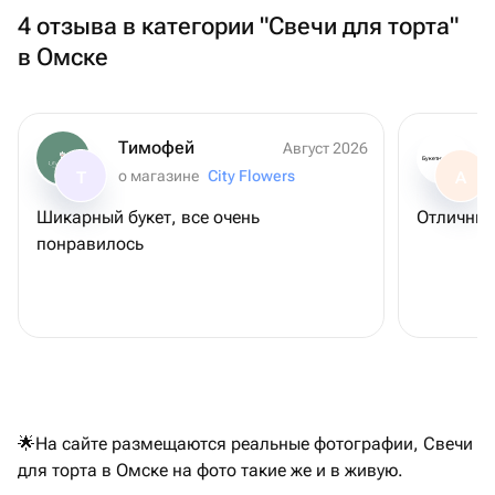
4 отзыва в категории "Свечи для торта"
в Омске
Тимофей
Август 2026
Букетная лавка
о магазине
City Flowers
Т
А
Шикарный букет, все очень
Отличный
понравилось
🌟На сайте размещаются реальные фотографии, Свечи
для торта в Омске на фото такие же и в живую.