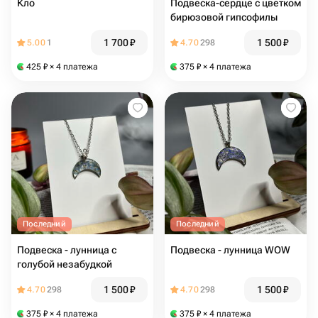
Кло
Подвеска-сердце с цветком
бирюзовой гипсофилы
1 700
₽
1 500
₽
5.00
1
4.70
298
425
₽
× 4 платежа
375
₽
× 4 платежа
Последний
Последний
Подвеска - лунница с
Подвеска - лунница WOW
голубой незабудкой
1 500
₽
1 500
₽
4.70
298
4.70
298
375
₽
× 4 платежа
375
₽
× 4 платежа