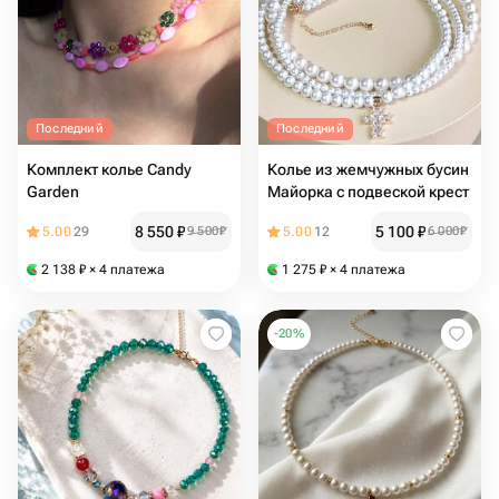
Последний
Последний
Комплект колье Candy
Колье из жемчужных бусин
Garden
Майорка с подвеской крест
8 550
₽
5 100
₽
5.00
29
9 500
₽
5.00
12
6 000
₽
2 138
₽
× 4 платежа
1 275
₽
× 4 платежа
-
20
%