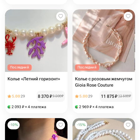
Последний
Последний
Колье «Летний горизонт»
Колье с розовым жемчугом
Gioia Rose Couture
8 370
₽
11 875
₽
5.00
29
9 000
₽
5.00
29
12 500
₽
2 093
₽
× 4 платежа
2 969
₽
× 4 платежа
-
10
%
-
15
%