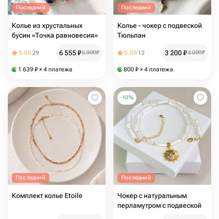
Последний
Последний
Колье из хрустальных
Колье - чокер с подвеской
бусин «Точка равновесия»
Тюльпан
6 555
₽
3 200
₽
5.00
29
6 900
₽
5.00
12
4 000
₽
1 639
₽
× 4 платежа
800
₽
× 4 платежа
-
10
%
Последний
Последний
Комплект колье Etoile
Чокер с натуральным
перламутром с подвеской