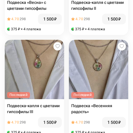
Подвеска «Весна» с
Подвеска-капля с цветами
цветами гипсофилы
гипсофилы II
1 500
₽
1 500
₽
4.70
298
4.70
298
375
₽
× 4 платежа
375
₽
× 4 платежа
Последний
Последний
Подвеска-капля с цветами
Подвеска «Весенняя
гипсофилы III
радость»
1 500
₽
1 500
₽
4.70
298
4.70
298
375
₽
× 4 платежа
375
₽
× 4 платежа