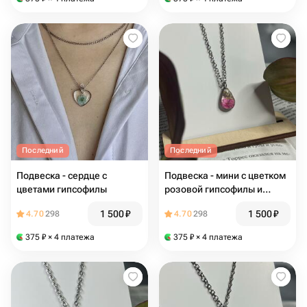
Последний
Последний
Подвеска - сердце с
Подвеска - мини с цветком
цветами гипсофилы
розовой гипсофилы и
белой сныти
1 500
₽
1 500
₽
4.70
298
4.70
298
375
₽
× 4 платежа
375
₽
× 4 платежа