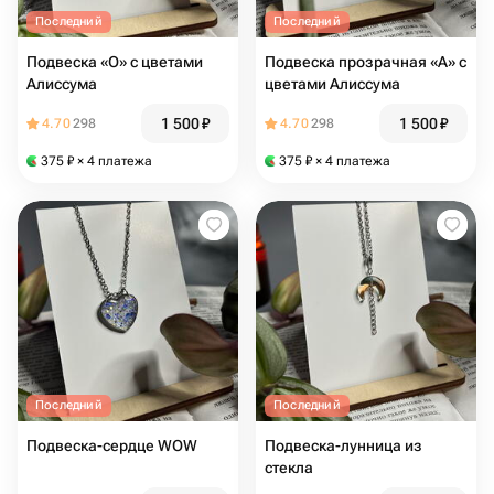
Последний
Последний
Подвеска «О» с цветами
Подвеска прозрачная «А» с
Алиссума
цветами Алиссума
1 500
₽
1 500
₽
4.70
298
4.70
298
375
₽
× 4 платежа
375
₽
× 4 платежа
Последний
Последний
Подвеска-сердце WOW
Подвеска-лунница из
стекла