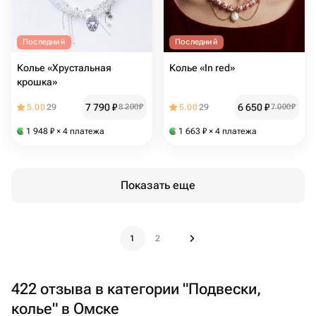
Последний
Последний
Колье «Хрустальная
Колье «In red»
крошка»
7 790
₽
6 650
₽
5.00
29
8 200
₽
5.00
29
7 000
₽
1 948
₽
× 4 платежа
1 663
₽
× 4 платежа
Показать еще
1
2
422 отзыва в категории "Подвески,
колье" в Омске