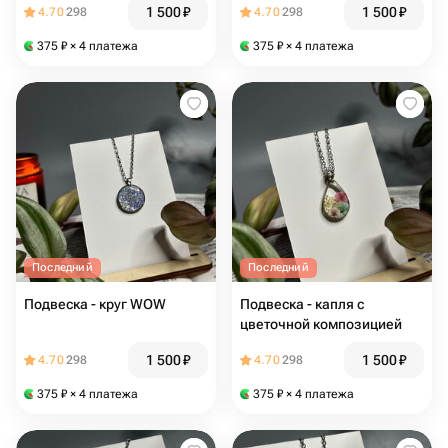
1 500
₽
1 500
₽
4.70
298
4.70
298
375
₽
× 4 платежа
375
₽
× 4 платежа
Последний
Последний
Подвеска - круг WOW
Подвеска - капля с
цветочной композицией
1 500
₽
1 500
₽
4.70
298
4.70
298
375
₽
× 4 платежа
375
₽
× 4 платежа