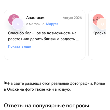
Анастасия
Август 2026
о магазине
Маруся
А
О
Спасибо большое за возможность на
Красивый
расстоянии дарить близким радость 😊
все соответствует, доставка быстрая
Показать еще
🌟На сайте размещаются реальные фотографии, Колье
в Омске на фото такие же и в живую.
Ответы на популярные вопросы