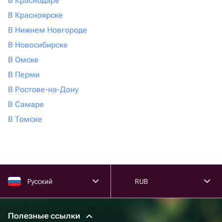
В Краснодаре
В Красноярске
В Нижнем Новгороде
В Новосибирске
В Омске
В Перми
В Ростове-на-Дону
В Самаре
В Томске
Русский
RUB
Полезные ссылки