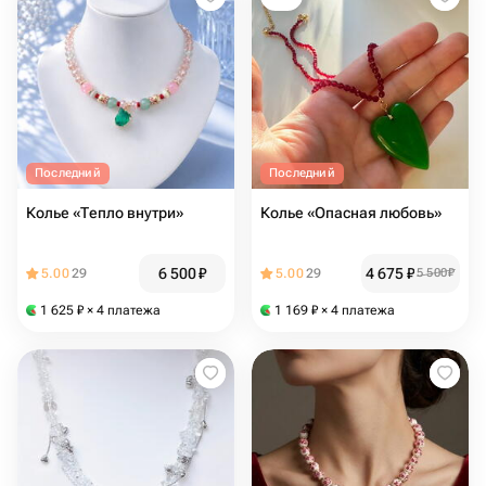
Последний
Последний
Колье «Тепло внутри»
Колье «Опасная любовь»
6 500
₽
4 675
₽
5.00
29
5.00
29
5 500
₽
1 625
₽
× 4 платежа
1 169
₽
× 4 платежа