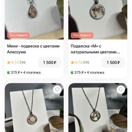
Последний
Последний
Мини - подвеска с цветами
Подвеска «М» с
Алиссума
натуральными цветами
Алиссума
1 500
₽
1 500
₽
4.70
298
4.70
298
375
₽
× 4 платежа
375
₽
× 4 платежа