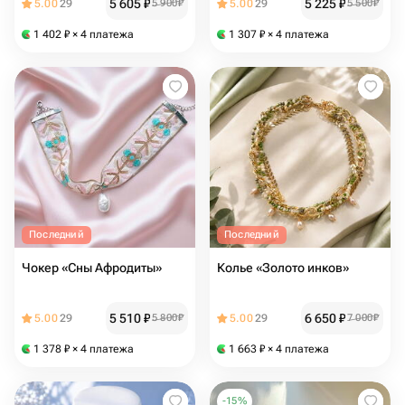
5 605
₽
5 225
₽
5.00
29
5 900
₽
5.00
29
5 500
₽
1 402
₽
× 4 платежа
1 307
₽
× 4 платежа
Последний
Последний
Чокер «Сны Афродиты»
Колье «Золото инков»
5 510
₽
6 650
₽
5.00
29
5 800
₽
5.00
29
7 000
₽
1 378
₽
× 4 платежа
1 663
₽
× 4 платежа
-
15
%