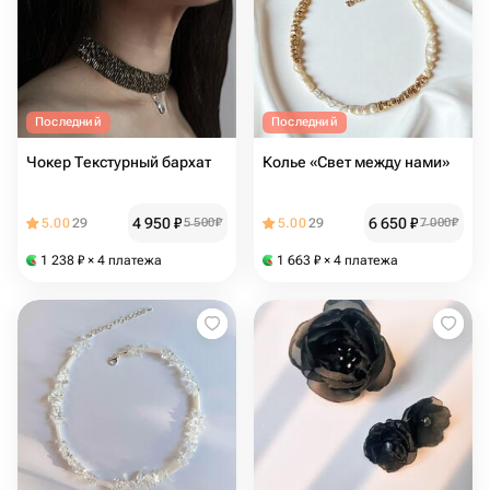
Последний
Последний
Чокер Текстурный бархат
Колье «Свет между нами»
4 950
₽
6 650
₽
5.00
29
5 500
₽
5.00
29
7 000
₽
1 238
₽
× 4 платежа
1 663
₽
× 4 платежа