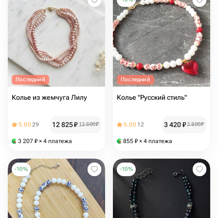
Последний
Последний
Колье из жемчуга Лилу
Колье "Русский стиль"
12 825
₽
3 420
₽
5.00
29
13 500
₽
5.00
12
3 800
₽
3 207
₽
× 4 платежа
855
₽
× 4 платежа
-
10
%
-
10
%