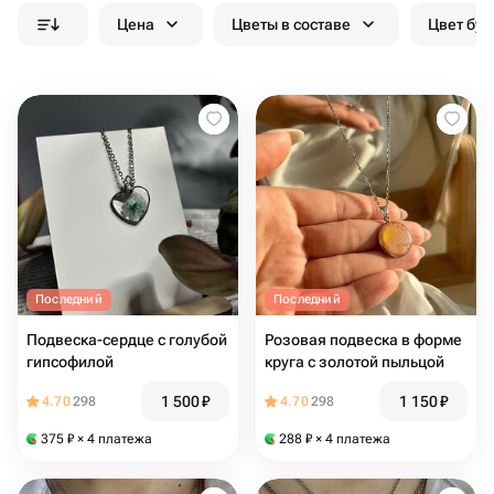
Цена
Цветы в составе
Цвет бук
Последний
Последний
Подвеска-сердце с голубой
Розовая подвеска в форме
гипсофилой
круга с золотой пыльцой
1 500
₽
1 150
₽
4.70
298
4.70
298
375
₽
× 4 платежа
288
₽
× 4 платежа