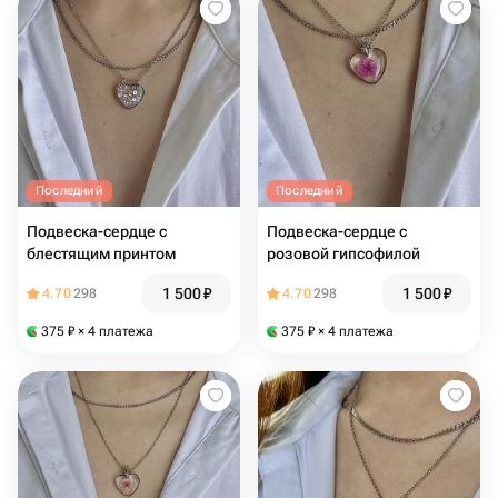
Последний
Последний
Подвеска-сердце с
Подвеска-сердце с
блестящим принтом
розовой гипсофилой
1 500
₽
1 500
₽
4.70
298
4.70
298
375
₽
× 4 платежа
375
₽
× 4 платежа