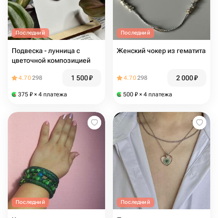
Последний
Последний
Подвеска - лунница с
Женский чокер из гематита
цветочной композицией
1 500
₽
2 000
₽
4.70
298
4.70
298
375
₽
× 4 платежа
500
₽
× 4 платежа
Последний
Последний