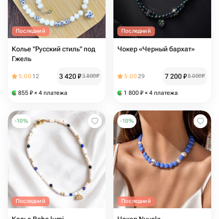
Последний
Последний
Колье "Русский стиль" под
Чокер «Черный бархат»
Гжель
3 420
₽
7 200
₽
5.00
12
3 800
₽
5.00
29
8 000
₽
855
₽
× 4 платежа
1 800
₽
× 4 платежа
-
10
%
-
10
%
Последний
Последний