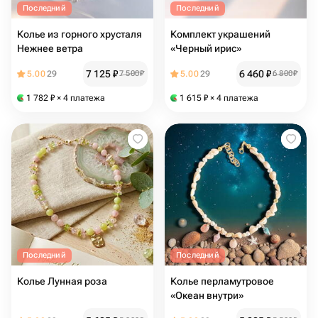
Последний
Последний
Колье из горного хрусталя
Комплект украшений
Нежнее ветра
«Черный ирис»
7 125
₽
6 460
₽
5.00
29
7 500
₽
5.00
29
6 800
₽
1 782
₽
× 4 платежа
1 615
₽
× 4 платежа
Последний
Последний
Колье Лунная роза
Колье перламутровое
«Океан внутри»