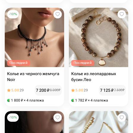
-
10
%
Последний
Последний
Колье из черного жемчуга
Колье из леопардовых
Noir
бусин Лео
7 200
₽
7 125
₽
5.00
29
8 000
₽
5.00
29
7 500
₽
1 800
₽
× 4 платежа
1 782
₽
× 4 платежа
-
10
%