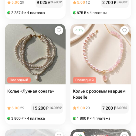
9 025
₽
2 700
₽
5.00
29
9 500
₽
5.00
12
3 000
₽
2 257
₽
× 4 платежа
675
₽
× 4 платежа
-
10
%
Последний
Последний
Колье «Лунная соната»
Колье с розовым кварцем
Roselle
15 200
₽
7 200
₽
5.00
29
16 000
₽
5.00
29
8 000
₽
3 800
₽
× 4 платежа
1 800
₽
× 4 платежа
-
10
%