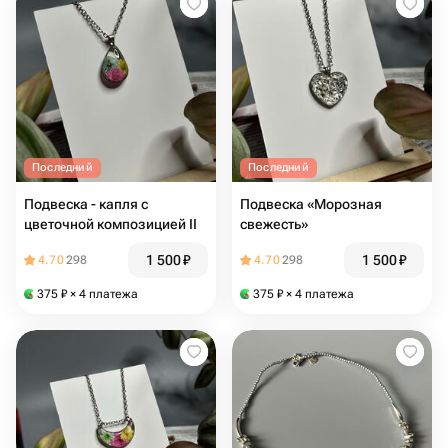
Последний
Последний
Подвеска - капля с
Подвеска «Морозная
цветочной композицией II
свежесть»
1 500
₽
1 500
₽
4.70
298
4.70
298
375
₽
× 4 платежа
375
₽
× 4 платежа