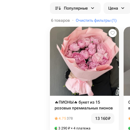
Популярные
Цена
6 товаров
·
Очистить фильтры (1)
🔥ПИОНЫ🔥 букет из 15
розовых премиальных пионов
13 160
₽
4.75
378
3 290
₽
× 4 платежа