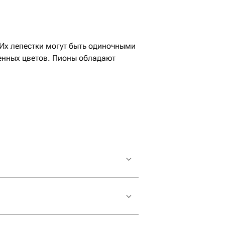
енных цветов. Пионы обладают
рприза на свадьбу или просто в
ного человека.
 варьироваться в зависимости от
м искать пионы местного
 цене от 923 руб в Омске? Добро
овые и даже желтые. Каждый оттенок
тва. Прекрасный аромат и роскошные
ты пионы в Омске на Флаувау прямо