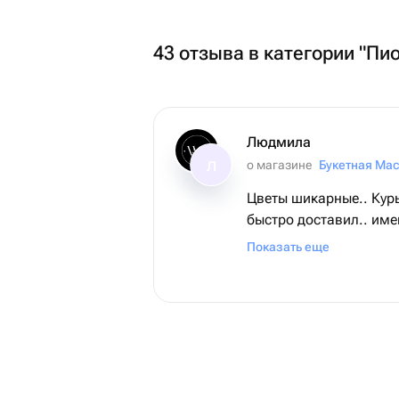
43 отзыва в категории "Пи
Людмила
о магазине
Букетная Мас
Л
Цветы шикарные.. Кур
быстро доставил.. им
восторге))) спасибо б
Показать еще