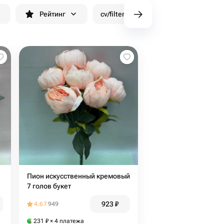
н
Рейтинг
cv/filters/name_fast_delivery
Ск
Пион искусственный кремовый
7 голов букет
923
₽
4.67
949
231
₽
× 4 платежа