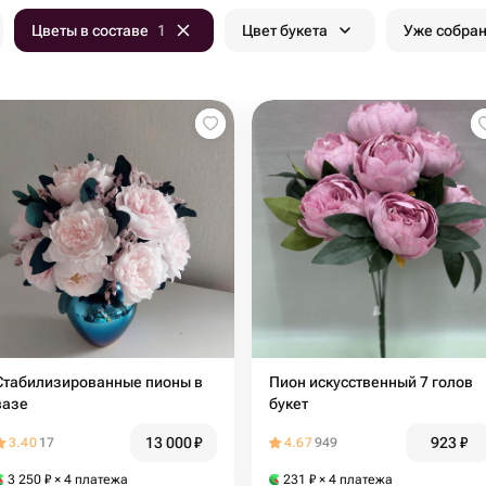
Цветы в составе
1
Цвет букета
Уже собра
Стабилизированные пионы в
Пион искусственный 7 голов
вазе
букет
13 000
₽
923
₽
3.40
17
4.67
949
3 250
₽
× 4 платежа
231
₽
× 4 платежа