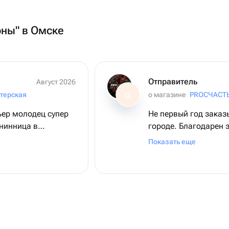
оны" в Омске
Отправитель
Август 2026
терская
о магазине
PROСЧАСТ
О
ьер молодец супер
Не первый год заказ
енинница в
городе. Благодарен з
ольшое
честность.
Показать еще