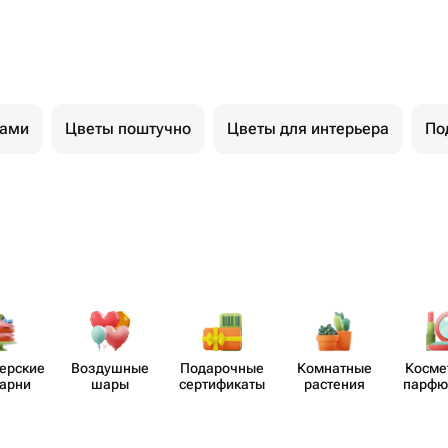
тами
Цветы поштучно
Цветы для интерьера
По
​ерские
Воздушные
Пода​рочные
Комнатные
Косме
карни
шары
серти​фикаты
растения
парф​