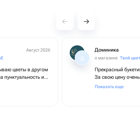
Доминика
Август 2026
ЬЕ
о магазине
Твой цве
Д
ываю цветы в другом
Прекрасный букети
а пунктуальность и
За свою цену очен
понравился🥰
Показать еще