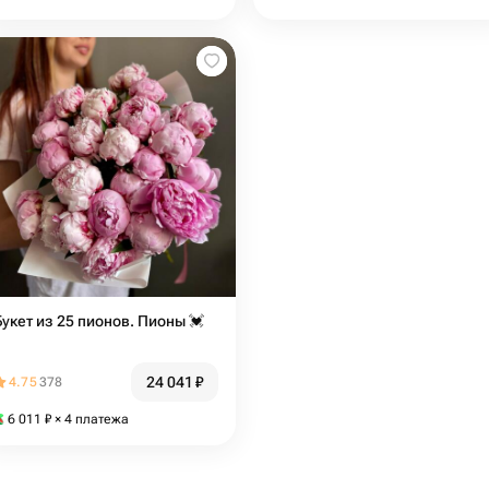
Букет из 25 пионов. Пионы 💓
24 041
₽
4.75
378
6 011
₽
× 4 платежа