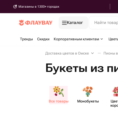
Магазины в 1300+ городах
Каталог
Найти това
Тренды
Скидки
Корпоративным клиентам
Цвет
Доставка цветов в Омске
Пионы в
Букеты из п
Все товары
Моно​букеты
Цве
кор