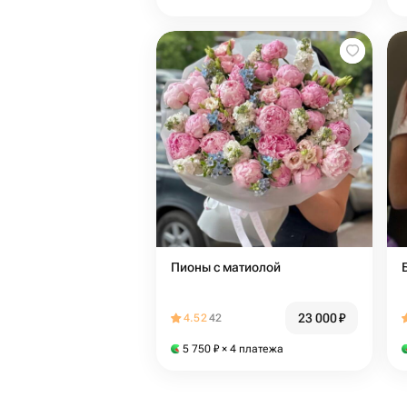
Пионы с матиолой
23 000
₽
4.52
42
5 750
₽
× 4 платежа