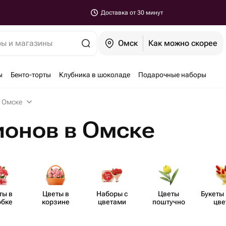
Доставка от 30 минут
ры и магазины
Омск
Как можно скорее
ы
Бенто-торты
Клубника в шоколаде
Подарочные наборы
 Омске
ионов в Омске
ты в
Цветы в
Наборы с
Цветы
Букеты 
обке
корзине
цветами
поштучно
цве