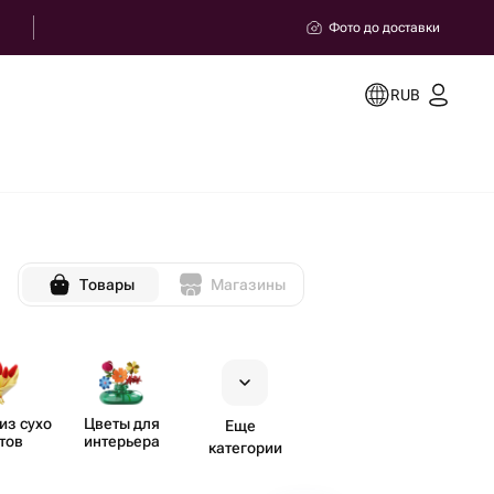
Фото до доставки
RUB
Товары
Магазины
из сухо​
Цветы для
Еще
тов
интерьера
категории