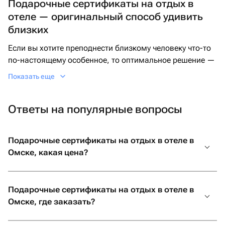
Подарочные сертификаты на отдых в
отеле — оригинальный способ удивить
близких
Если вы хотите преподнести близкому человеку что-то
по-настоящему особенное, то оптимальное решение —
это подарочный сертификат на впечатления и отдых.
Показать еще
Например, сертификат в отель в подарок станет
прекрасным выбором, чтобы поздравить пару или
Ответы на популярные вопросы
друга.
Для романтического вечера идеально подойдет
сертификат в отель на двоих, дающий возможность
Подарочные сертификаты на отдых в отеле в
организовать выходные в комфортной атмосфере и
Омске, какая цена?
отдохнуть от повседневной суеты. Такой презент
отлично подчеркнет ваши внимание и заботу.
Подарочные сертификаты на отдых в отеле в
Если хочется выбрать что-то более необычное, то стоит
Омске, где заказать?
заинтересоваться сертификатом на отдых в необычных
отелях. Это шанс остановиться в стильных гостиницах,