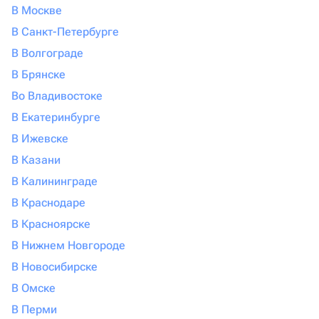
В Москве
понравившийся вариант онлайн с надежной доставкой
в Омске и оптимальной ценой от 1898 руб, что сделает
В Санкт-Петербурге
процесс выбора подарка максимально комфортным.
В Волгограде
В Брянске
Во Владивостоке
В Екатеринбурге
В Ижевске
В Казани
В Калининграде
В Краснодаре
В Красноярске
В Нижнем Новгороде
В Новосибирске
В Омске
В Перми