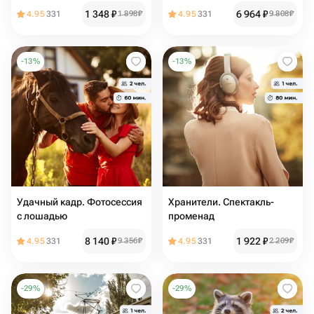
в д. Петровка
1 348
₽
6 964
₽
4.95
331
1 898
₽
4.95
331
9 808
₽
-
13
%
-
13
%
Удачный кадр. Фотосессия
Хранители. Спектакль-
с лошадью
променад
8 140
₽
1 922
₽
4.95
331
9 356
₽
4.95
331
2 209
₽
-
29
%
-
29
%