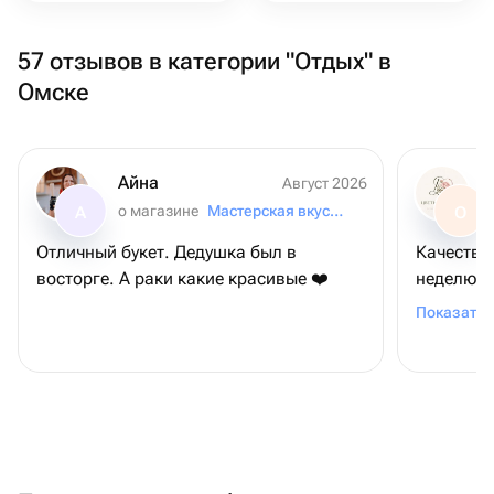
57 отзывов в категории "Отдых" в
Омске
Айна
Август 2026
о магазине
Мастерская вкусных подарков
А
О
Отличный букет. Дедушка был в
Качество
восторге. А раки какие красивые ❤️
неделю! 
до сих п
Показать 
Фото/реа