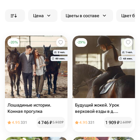
Цена
Цветы в составе
Цвет бук
-
20
%
-
29
%
Лошадиные истории.
Будущий жокей. Урок
Конная прогулка
верховой езды в д.
Петровка
4 746
₽
1 909
₽
4.95
331
5 932
₽
4.95
331
2 689
₽