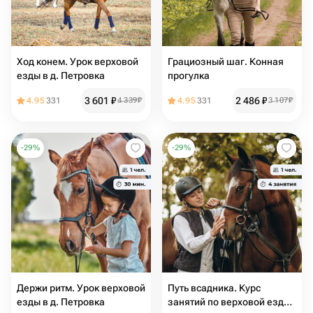
Ход конем. Урок верховой
Грациозный шаг. Конная
езды в д. Петровка
прогулка
3 601
₽
2 486
₽
4.95
331
4 339
₽
4.95
331
3 107
₽
-
29
%
-
29
%
Держи ритм. Урок верховой
Путь всадника. Курс
езды в д. Петровка
занятий по верховой езде