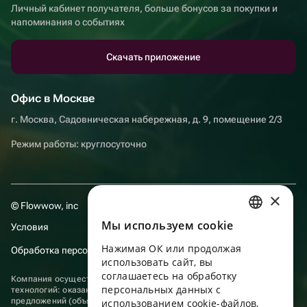
Личный кабинет получателя, больше бонусов за покупки и
напоминания о событиях
Скачать приложение
Офис в Москве
г. Москва, Садовническая набережная, д. 9, помещение 2/3
Режим работы: круглосуточно
×
© Flowwow, inc
Мы используем сookie
Условия
RUSSIAN
Нажимая ОК или продолжая
Обработка персональных данных
ENGLISH
использовать сайт, вы
UKRAINIAN
соглашаетесь на обработку
Компания осуществляет деятельность в области информационных
персональных данных с
технологий: оказание услуг в сети “Интернет” по размещению
PORTUGUESE
предложений (объявлений) продавцов о реализации товаров.
использованием cookie-файлов,