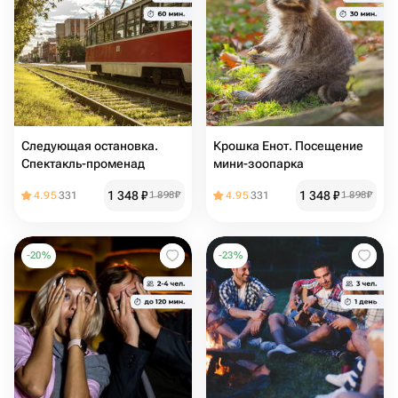
Следующая остановка.
Крошка Енот. Посещение
Спектакль-променад
мини-зоопарка
1 348
₽
1 348
₽
4.95
331
1 898
₽
4.95
331
1 898
₽
-
20
%
-
23
%