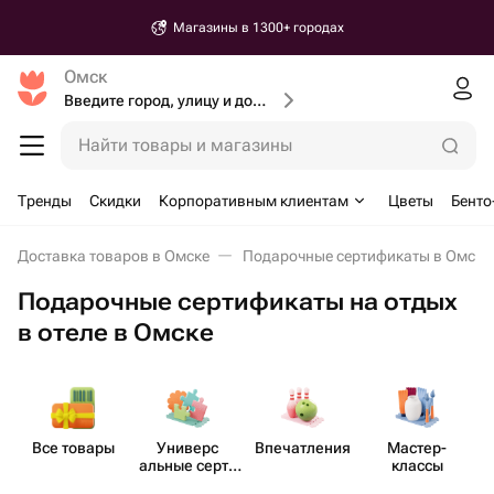
Магазины в 1300+ городах
Омск
Введите город, улицу и дом доставки
Найти товары и магазины
Тренды
Скидки
Корпоративным клиентам
Цветы
Бенто
Доставка товаров в Омске
Подарочные сертификаты в Омске
Подарочные сертификаты на отдых
в отеле в Омске
Все товары
Универс​
Впеча​тления
Мастер-​
альные серти​
классы
фикаты