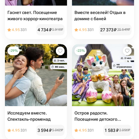
Гаснет свет. Посещение
Вместе веселей! Отдых в
живого хоррор-кинотеатра
домике с баней
4 734
₽
27 373
₽
4.95
331
5 918
₽
4.95
331
35 549
₽
-
29
%
-
23
%
Исследуем вместе.
Остров радости.
Спектакль-променад
Посещение детского
развлекательного центра
3 594
₽
1 583
₽
4.95
331
5 062
₽
4.95
331
2 056
₽