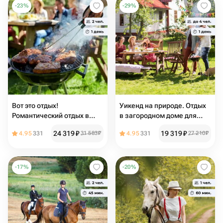
-
23
%
-
29
%
Вот это отдых!
Уикенд на природе. Отдых
Романтический отдых в
в загородном доме для
домике с баней
компании
24 319
₽
19 319
₽
4.95
331
31 583
₽
4.95
331
27 210
₽
-
17
%
-
20
%