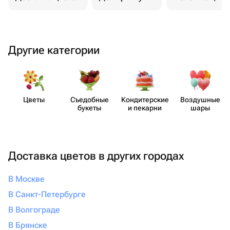
Укажите адрес доставки в Омске или номер
телефона получателя.
Выберите подходящий букет сухоцветов в Омске в
каталоге, используйте фильтры по цене, скорости
Другие категории
доставки, виду цветов.
Добавьте товар в корзину, выберите дату и интервал
доставки.
Приложите открытку с текстом или дополнительные
Цветы
Съедобные
Кондит​ерские
Воздушные
товары: шары, конфеты, свечи.
букеты
и пекарни
шары
Оплатите заказ онлайн картой, через СБП, Сплит
или Яндекс Пэй.
Получите фото готовой композиции в чате и
Доставка цветов в других городах
подтвердите отправку курьеру.
Проверить статус заказа можно в пуш-уведомлениях,
В Москве
электронной почте, СМС или в личном кабинете.
В Санкт-Петербурге
В Волгограде
Почему Флаувау
В Брянске