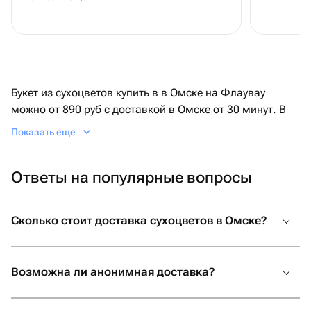
Букет из сухоцветов купить в в Омске на Флаувау
можно от 890 руб с доставкой в Омске от 30 минут. В
каталоге — товары от локальных флористов:
Показать еще
монобукеты и смешанные композиции, небольшие
букеты для подоконника и крупные интерьерные
Ответы на популярные вопросы
охапки. Сухоцветы не осыпаются и сохраняют форму
до нескольких лет.
Сколько стоит доставка сухоцветов в Омске?
Большой ассортимент сухоцветов в
Омске
Возможна ли анонимная доставка?
В каталоге Флаувау есть разнообразные композиции
любых оттенков, типов и размеров: