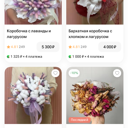
Коробочка с лаванды и
Бархатная коробочка с
лагурусом
хлопком и лагурусом
5 300
₽
4 000
₽
4.81
249
4.81
249
1 325
₽
× 4 платежа
1 000
₽
× 4 платежа
-
10
%
Последний