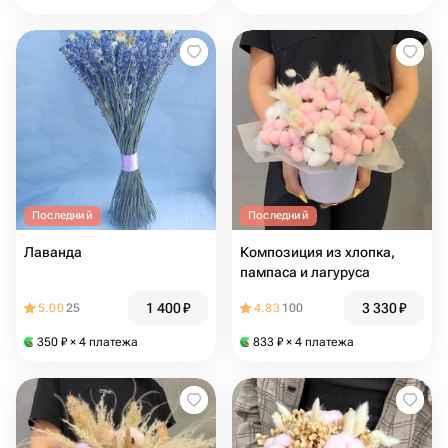
Последний
Последний
Лаванда
Композиция из хлопка,
пампаса и лагуруса
1 400
₽
3 330
₽
5.00
25
4.83
100
350
₽
× 4 платежа
833
₽
× 4 платежа