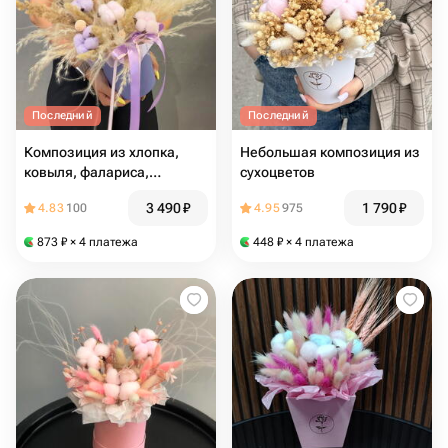
Последний
Последний
Композиция из хлопка,
Небольшая композиция из
ковыля, фалариса,
сухоцветов
краспедии и пампаса
3 490
₽
1 790
₽
4.83
100
4.95
975
873
₽
× 4 платежа
448
₽
× 4 платежа