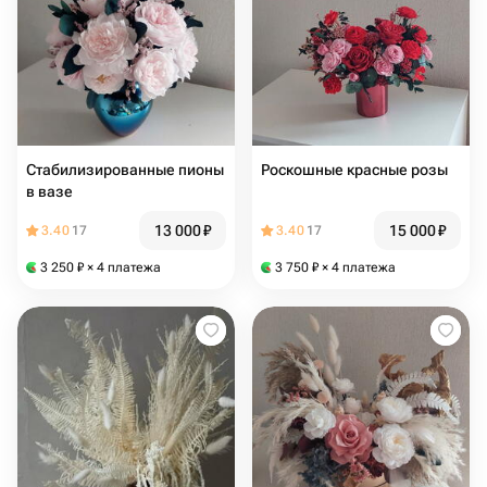
Стабилизированные пионы
Роскошные красные розы
в вазе
13 000
₽
15 000
₽
3.40
17
3.40
17
3 250
₽
× 4 платежа
3 750
₽
× 4 платежа