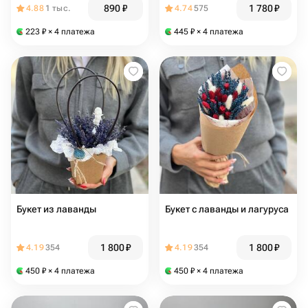
890
₽
1 780
₽
4.88
1 тыс.
4.74
575
223
₽
× 4 платежа
445
₽
× 4 платежа
Букет из лаванды
Букет с лаванды и лагуруса
1 800
₽
1 800
₽
4.19
354
4.19
354
450
₽
× 4 платежа
450
₽
× 4 платежа