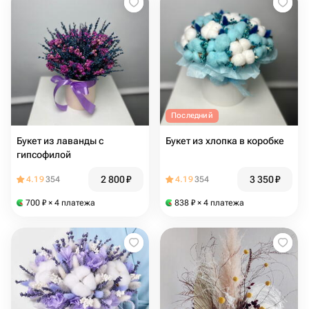
Последний
Букет из лаванды с
Букет из хлопка в коробке
гипсофилой
2 800
₽
3 350
₽
4.19
354
4.19
354
700
₽
× 4 платежа
838
₽
× 4 платежа