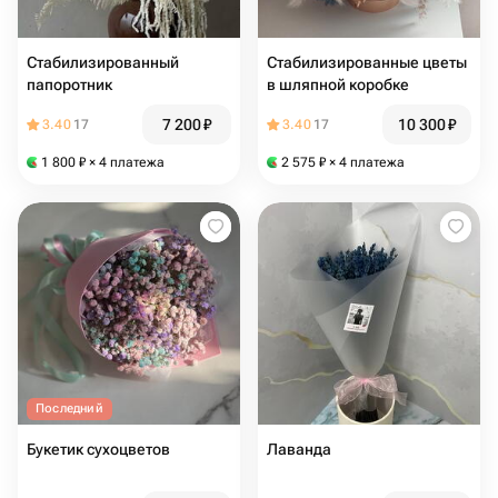
Стабилизированный
Стабилизированные цветы
папоротник
в шляпной коробке
7 200
₽
10 300
₽
3.40
17
3.40
17
1 800
₽
× 4 платежа
2 575
₽
× 4 платежа
Последний
Букетик сухоцветов
Лаванда