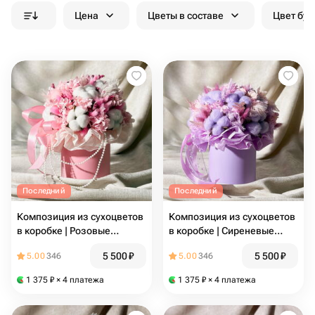
Цена
Цветы в составе
Цвет бук
Последний
Последний
Композиция из сухоцветов
Композиция из сухоцветов
в коробке | Розовые
в коробке | Сиреневые
оттенки
оттенки
5 500
₽
5 500
₽
5.00
346
5.00
346
1 375
₽
× 4 платежа
1 375
₽
× 4 платежа