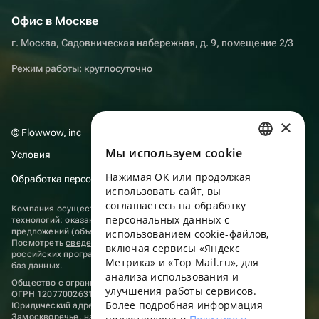
Офис в Москве
г. Москва, Садовническая набережная, д. 9, помещение 2/3
Режим работы: круглосуточно
×
© Flowwow, inc
Мы используем сookie
Условия
RUSSIAN
Нажимая ОК или продолжая
Обработка персональных данных
ENGLISH
использовать сайт, вы
UKRAINIAN
соглашаетесь на обработку
Компания осуществляет деятельность в области информационных
персональных данных с
технологий: оказание услуг в сети “Интернет” по размещению
PORTUGUESE
предложений (объявлений) продавцов о реализации товаров.
использованием cookie-файлов,
Посмотреть
сведения о программах
, включенных в реестр
включая сервисы «Яндекс
SPANISH
российских программ для электронных вычислительных машин и
Метрика» и «Top Mail.ru», для
баз данных.
анализа использования и
HUNGARIAN
Общество с ограниченной ответственностью «ФЛАУВАУ»
улучшения работы сервисов.
ОГРН 1207700263198, ИНН 9702020445
ITALIAN
Более подробная информация
Юридический адрес: г. Москва, вн.тер. г. Муниципальный округ
Замоскворечье, наб. Садовническая, д. 9, помещ. 2/3.