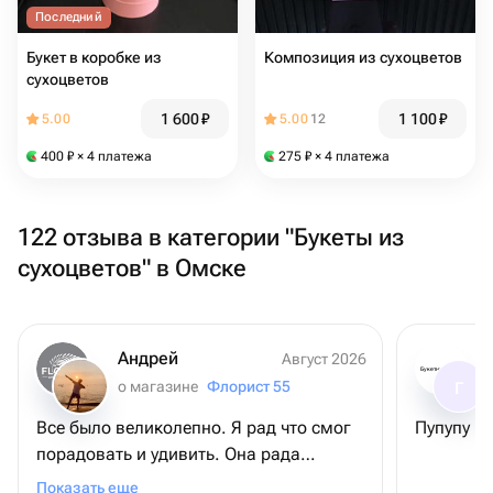
Последний
Букет в коробке из
Композиция из сухоцветов
сухоцветов
1 600
₽
1 100
₽
5.00
5.00
12
400
₽
× 4 платежа
275
₽
× 4 платежа
122 отзыва в категории "Букеты из
сухоцветов" в Омске
Андрей
Август 2026
Букетная лавка
о магазине
Флорист 55
Г
Все было великолепно. Я рад что смог
Пупупу
порадовать и удивить. Она рада
неожиданному сюрпризу)))
Показать еще