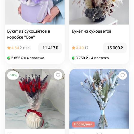
Букет из сухоцветов в
Букет из сухоцветов
коробке "Сон"
11 417
₽
15 000
₽
4.54
2 тыс.
3.40
17
2 855
₽
× 4 платежа
3 750
₽
× 4 платежа
-
10
%
Последний