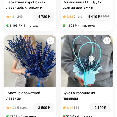
Бархатная коробочка с
Композиция ГНЕЗДО с
лавандой, хлопком и
сухими цветами и
лагурусом
4 780
₽
4 410
₽
4.81
249
4.82
2 тыс.
4 900
₽
1 195
₽
× 4 платежа
1 103
₽
× 4 платежа
Букет из ароматной
Букет в корзине из
лаванды
лаванды
3 500
₽
2 100
₽
4.76
5 тыс.
4.19
354
875
₽
× 4 платежа
525
₽
× 4 платежа