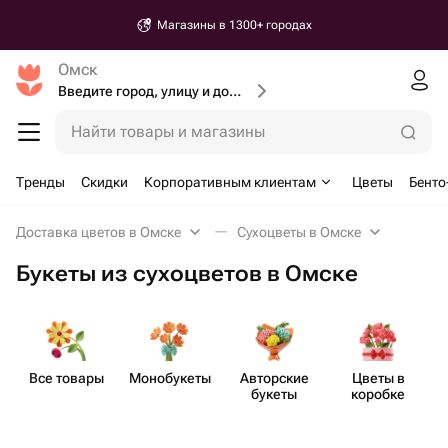
Доставка от 30 минут
Омск
Введите город, улицу и дом доставки
Найти товары и магазины
Тренды
Скидки
Корпоративным клиентам
Цветы
Бенто
Доставка цветов в Омске
Сухоцветы в Омске
Букеты из сухоцветов в Омске
Все товары
Моно​букеты
Авторские
Цветы в
Бу
букеты
коробке