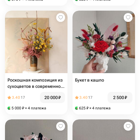
Роскошная композиция из
Букет в кашпо
сухоцветов в современной
керамической вазе
20 000
₽
2 500
₽
3.40
17
3.40
17
5 000
₽
× 4 платежа
625
₽
× 4 платежа