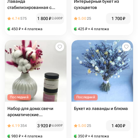
Лаванда
Интерьерный букет из
стабилизированная с
сухоцветов
красным лагурусом
1 800
₽
1 700
₽
4.74
575
2 000
₽
5.00
25
450
₽
× 4 платежа
425
₽
× 4 платежа
Последний
Последний
Набор для дома:свечи
Букет из лаванды и блюма
ароматические
композиция из сухоцветов
3 920
₽
1 400
₽
4.19
354
4 000
₽
5.00
25
980
₽
× 4 платежа
350
₽
× 4 платежа