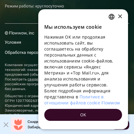
Режим работы: круглосуточно
×
Мы используем сookie
RUSSIAN
© Flowwow, inc
Нажимая ОК или продолжая
ENGLISH
Условия
использовать сайт, вы
UKRAINIAN
соглашаетесь на обработку
Обработка персональных данных
персональных данных с
PORTUGUESE
использованием cookie-файлов,
Компания осуществляет деятельность в области информационных
включая сервисы «Яндекс
SPANISH
технологий: оказание услуг в сети “Интернет” по размещению
Метрика» и «Top Mail.ru», для
предложений (объявлений) продавцов о реализации товаров.
анализа использования и
HUNGARIAN
Посмотреть
сведения о программах
, включенных в реестр
российских программ для электронных вычислительных машин и
улучшения работы сервисов.
ITALIAN
баз данных.
Более подробная информация
Общество с ограниченной ответственностью «ФЛАУВАУ»
представлена в
Политике в
FRENCH
ОГРН 1207700263198, ИНН 9702020445
отношении файлов cookie Flowwow
Юридический адрес: г. Москва, вн.тер. г. Муниципальный округ
TURKISH
Замоскворечье, наб. Садовническая, д. 9, помещ. 2/3.
OK
hello@flowwow.com
8 800 555-16-15
GERMAN
Скидка до 10% на первый заказ!
Применяются
рекомендательные технологии
Открыть
Забирайте промокод в приложении!
POLISH