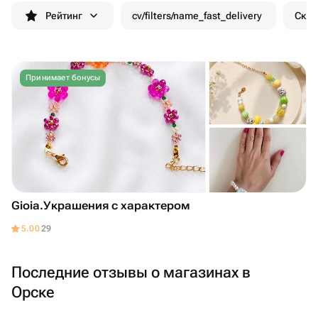
Рейтинг
cv/filters/name_fast_delivery
Скид
Принимает бонусы
Gioia.Украшения с характером
5.00
29
Последние отзывы о магазинах в
Орске