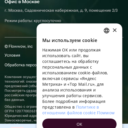
Офис в Москве
г. Москва, Садовническая набережная, д. 9, помещение 2/3
Режим работы: круглосуточно
×
Мы используем сookie
RUSSIAN
© Flowwow, inc
Нажимая ОК или продолжая
ENGLISH
Условия
использовать сайт, вы
UKRAINIAN
соглашаетесь на обработку
Обработка персональных данных
персональных данных с
PORTUGUESE
использованием cookie-файлов,
Компания осуществляет деятельность в области информационных
включая сервисы «Яндекс
SPANISH
технологий: оказание услуг в сети “Интернет” по размещению
Метрика» и «Top Mail.ru», для
предложений (объявлений) продавцов о реализации товаров.
анализа использования и
HUNGARIAN
Посмотреть
сведения о программах
, включенных в реестр
улучшения работы сервисов.
российских программ для электронных вычислительных машин и
ITALIAN
баз данных.
Более подробная информация
представлена в
Политике в
Общество с ограниченной ответственностью «ФЛАУВАУ»
FRENCH
ОГРН 1207700263198, ИНН 9702020445
отношении файлов cookie Flowwow
Юридический адрес: г. Москва, вн.тер. г. Муниципальный округ
TURKISH
Замоскворечье, наб. Садовническая, д. 9, помещ. 2/3.
OK
hello@flowwow.com
8 800 555-16-15