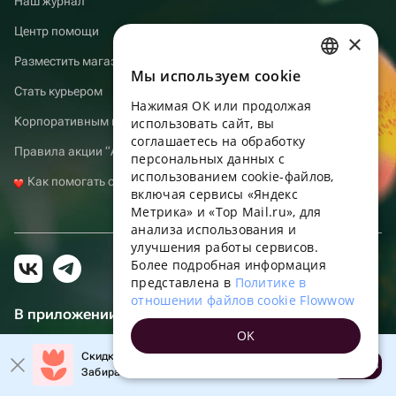
Наш журнал
Центр помощи
×
Разместить магазин
Мы используем сookie
RUSSIAN
Стать курьером
Нажимая ОК или продолжая
ENGLISH
Корпоративным клиентам
использовать сайт, вы
UKRAINIAN
соглашаетесь на обработку
Правила акции “Atomic Heart”
персональных данных с
PORTUGUESE
использованием cookie-файлов,
Как помогать с Флаувау
включая сервисы «Яндекс
SPANISH
Метрика» и «Top Mail.ru», для
анализа использования и
HUNGARIAN
улучшения работы сервисов.
ITALIAN
Более подробная информация
представлена в
Политике в
FRENCH
отношении файлов cookie Flowwow
В приложении еще удобнее!
TURKISH
OK
Личный кабинет получателя, больше бонусов за покупки и
GERMAN
Скидка до 10% на первый заказ!
напоминания о событиях
Открыть
Забирайте промокод в приложении!
POLISH