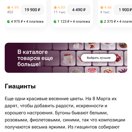
101
4.90
4.83
4.66
19 900
₽
4 490
₽
1 900
₽
452
11 тыс.
4 тыс.
4 975
₽
× 4 платежа
1 123
₽
× 4 платежа
2 375
₽
× 4 плат
Гиацинты
Еще одни красивые весенние цветы. На 8 Марта их
дарят, чтобы добавить радости, искренности и
хорошего настроения. Бутоны бывают белыми,
розовыми, фиолетовыми, синими, так что композиции
получаются весьма яркими. Из гиацинтов собирают