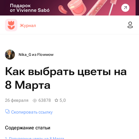
Журнал
Nika_G из Flowwow
Как выбрать цветы на
8 Марта
26 февраля
63878
5,0
Скопировать ссылку
Содержание статьи
Популярные цветы на 8 Марта