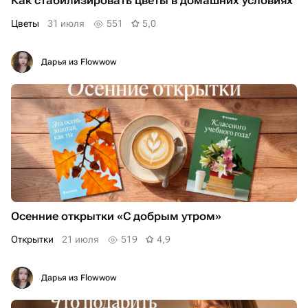
Как стабилизировать цветы в домашних условиях
Цветы
31 июля
551
5,0
Дарья из Flowwow
Осенние открытки «С добрым утром»
Открытки
21 июля
519
4,9
Дарья из Flowwow