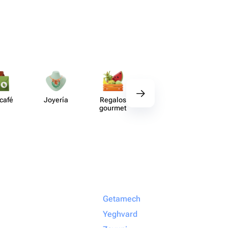
 café
Joyería
Regalos
Deco​ración
Acce​
gourmet
Getamech
Yeghvard