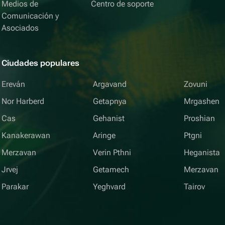
Medios de
Centro de soporte
Comunicación y
Asociados
Ciudades populares
Ereván
Argavand
Zovuni
Nor Harberd
Getapnya
Mrgashen
Cas
Gehanist
Proshian
Kanakerawan
Aringe
Ptgni
Merzavan
Verin Pthni
Heganista
Jrvej
Getamech
Merzavan
Parakar
Yeghvard
Tairov