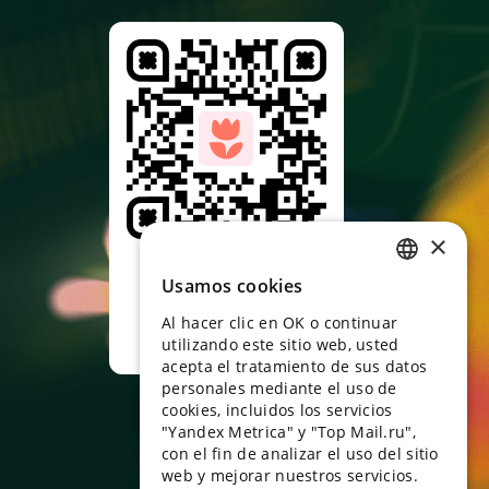
×
Apunta con la
cámara al código qr y
Usamos cookies
RUSSIAN
descarga la
aplicación
Al hacer clic en OK o continuar
ENGLISH
utilizando este sitio web, usted
UKRAINIAN
acepta el tratamiento de sus datos
personales mediante el uso de
PORTUGUESE
cookies, incluidos los servicios
"Yandex Metrica" y "Top Mail.ru",
SPANISH
con el fin de analizar el uso del sitio
web y mejorar nuestros servicios.
HUNGARIAN