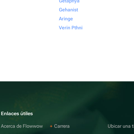
Getapnya
Gehanist
Aringe
Verin Pthni
Enlaces útiles
Acerca de Flowwow
Carrera
Ubicar una t