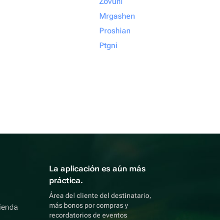
Zovuni
Mrgashen
Proshian
Ptgni
La aplicación es aún más
práctica.
Área del cliente del destinatario,
más bonos por compras y
ienda
recordatorios de eventos