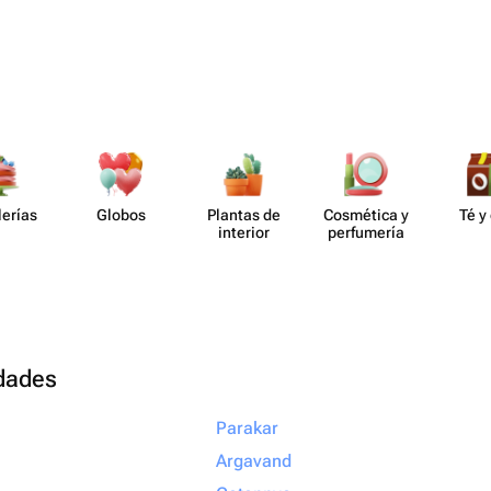
lerías
Globos
Plantas de
Cosmética y
Té y
interior
perf​umería
udades
Parakar
Argavand