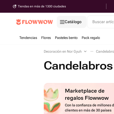
Tiendas en más de 1300 ciudades
Catálogo
Buscar artíc
Tendencias
Flores
Pasteles bento
Pack regalo
Decoración en Nor Gyuh
Candelabr
Candelabros
Marketplace de
regalos Flowwow
Con la confianza de millones 
clientes en más de 30 países