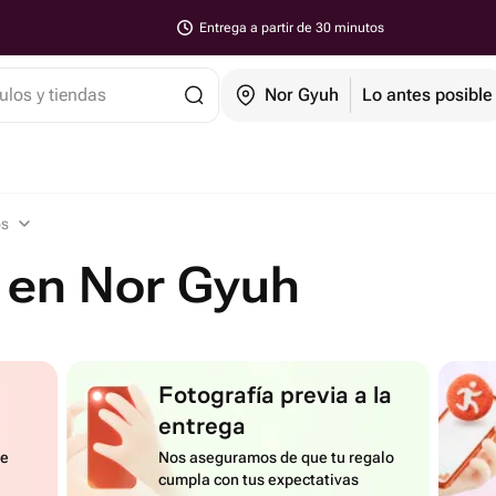
Entrega a partir de 30 minutos
ulos y tiendas
Nor Gyuh
Lo antes posible
os
 en Nor Gyuh
Fotografía previa a la
entrega
de
Nos aseguramos de que tu regalo
cumpla con tus expectativas