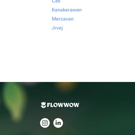
Cas
Kanakerawan
Merzavan
Jrvej