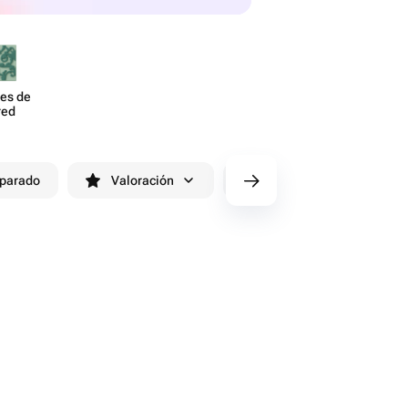
es de
red
eparado
Valoración
cv/filters/name_fast_delivery