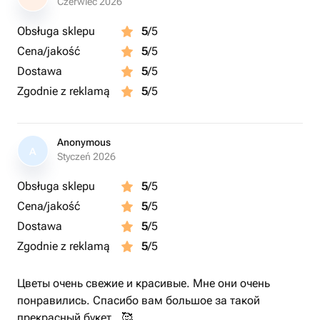
Czerwiec 2026
Obsługa sklepu
5
/5
Cena/jakość
5
/5
Dostawa
5
/5
Zgodnie z reklamą
5
/5
Anonymous
A
Styczeń 2026
Obsługa sklepu
5
/5
Cena/jakość
5
/5
Dostawa
5
/5
Zgodnie z reklamą
5
/5
Цветы очень свежие и красивые. Мне они очень
понравились. Спасибо вам большое за такой
прекрасный букет.. 🥰