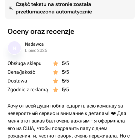
Część tekstu na stronie została
przetłumaczona automatycznie
Oceny oraz recenzje
Nadawca
N
Lipiec 2026
Obsługa sklepu
5
/5
Cena/jakość
5
/5
Dostawa
5
/5
Zgodnie z reklamą
5
/5
Хочу от всей души поблагодарить всю команду за
невероятный сервис и внимание к деталям! ❤️ Для
меня этот заказ был очень важным - я оформляла
его из США, чтобы поздравить папу с днем
рождения, и, честно говоря, очень переживала. Но с