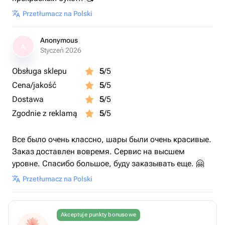
Przetłumacz na Polski
Anonymous
A
Styczeń 2026
Obsługa sklepu
5
/5
Cena/jakość
5
/5
Dostawa
5
/5
Zgodnie z reklamą
5
/5
Все было очень классно, шары были очень красивые.
Заказ доставлен вовремя. Сервис на высшем
уровне. Спасибо большое, буду заказывать еще. 🤗
Przetłumacz na Polski
Akceptuje punkty bonusowe