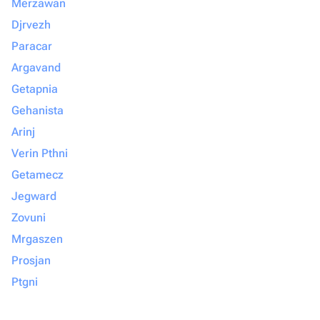
Merzawan
Djrvezh
Paracar
Argavand
Getapnia
Gehanista
Arinj
Verin Pthni
Getamecz
Jegward
Zovuni
Mrgaszen
Prosjan
Ptgni