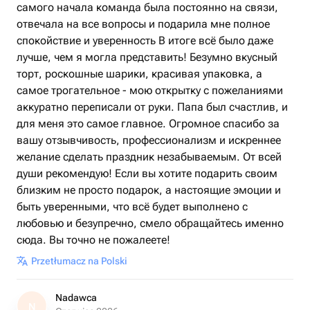
самого начала команда была постоянно на связи,
отвечала на все вопросы и подарила мне полное
спокойствие и уверенность В итоге всё было даже
лучше, чем я могла представить! Безумно вкусный
торт, роскошные шарики, красивая упаковка, а
самое трогательное - мою открытку с пожеланиями
аккуратно переписали от руки. Папа был счастлив, и
для меня это самое главное. Огромное спасибо за
вашу отзывчивость, профессионализм и искреннее
желание сделать праздник незабываемым. От всей
души рекомендую! Если вы хотите подарить своим
близким не просто подарок, а настоящие эмоции и
быть уверенными, что всё будет выполнено с
любовью и безупречно, смело обращайтесь именно
сюда. Вы точно не пожалеете!
Przetłumacz na Polski
Nadawca
N