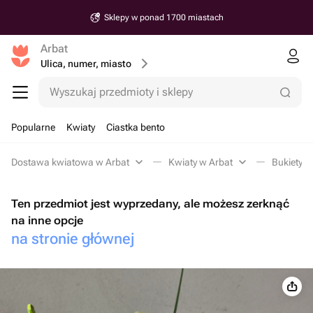
Sklepy w ponad 1700 miastach
Arbat
Ulica, numer, miasto
Wyszukaj przedmioty i sklepy
Popularne
Kwiaty
Ciastka bento
Dostawa kwiatowa w Arbat
Kwiaty w Arbat
Bukiety z
Ten przedmiot jest wyprzedany, ale możesz zerknąć
na inne opcje
na stronie głównej