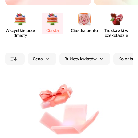
Wszystkie prze​
Ciasta
Ciastka bento
Truskawki w
dmioty
czeko​ladzie
cz
Cena
Bukiety kwiatów
Kolor buk