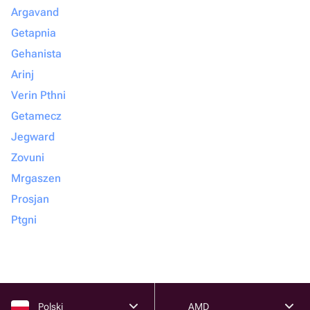
Argavand
Getapnia
Gehanista
Arinj
Verin Pthni
Getamecz
Jegward
Zovuni
Mrgaszen
Prosjan
Ptgni
Polski
AMD