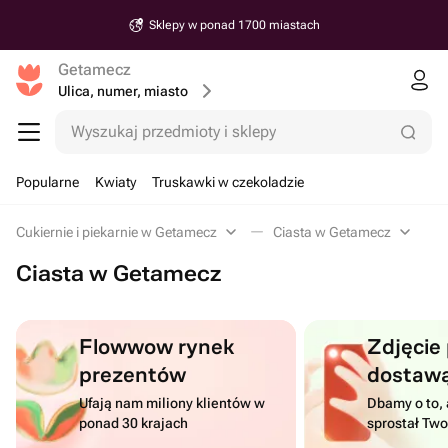
Sklepy w ponad 1700 miastach
Getamecz
Ulica, numer, miasto
Wyszukaj przedmioty i sklepy
Popularne
Kwiaty
Truskawki w czekoladzie
Cukiernie i piekarnie w Getamecz
Ciasta w Getamecz
Ciasta w Getamecz
Flowwow rynek
Zdjęcie
prezentów
dostaw
Ufają nam miliony klientów w
Dbamy o to, 
ponad 30 krajach
sprostał Tw