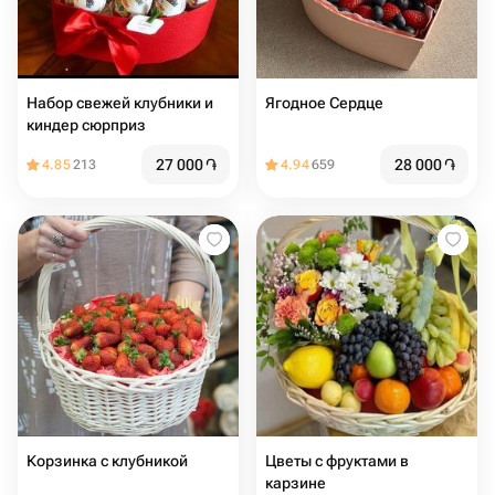
Набор свежей клубники и
Ягодное Сердце
киндер сюрприз
27 000
֏
28 000
֏
4.85
213
4.94
659
Корзинка с клубникой
Цветы с фруктами в
карзине