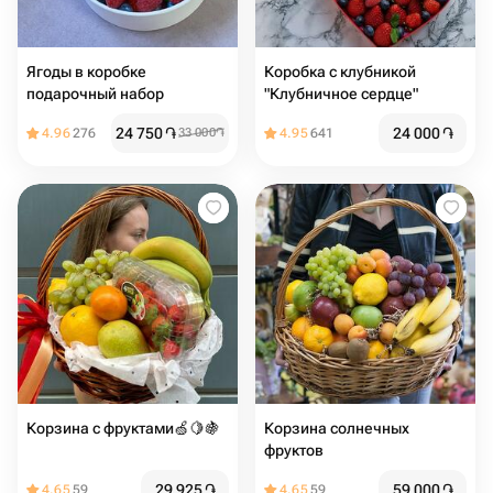
Ягоды в коробке
Коробка с клубникой
подарочный набор
"Клубничное сердце"
24 750
֏
24 000
֏
4.96
276
33 000
֏
4.95
641
Корзина с фруктами🍏🍋🍇
Корзина солнечных
фруктов
29 925
֏
59 000
֏
4.65
59
4.65
59