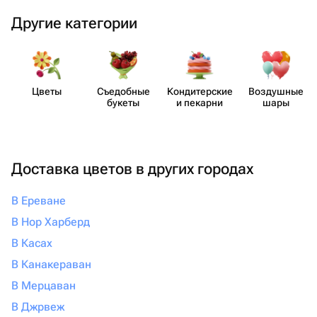
Другие категории
Цветы
Съедобные
Кондит​ерские
Воздушные
букеты
и пекарни
шары
Доставка цветов в других городах
В Ереване
В Нор Харберд
В Касах
В Канакераван
В Мерцаван
В Джрвеж