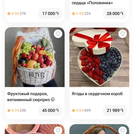
сердца «Половинка»
17 000
֏
28 000
֏
4.96
276
4.96
224
Фруктовый подарок,
Ягоды в сердечном короб
витаминный сюрприз 🤭
45 000
֏
21 989
֏
4.94
236
4.94
659