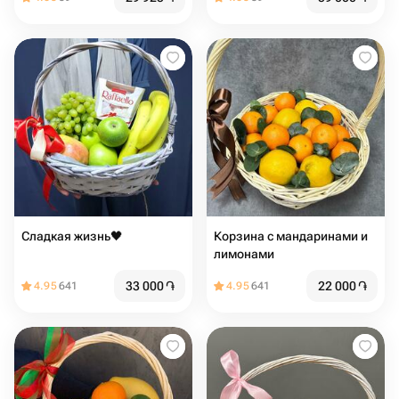
Сладкая жизнь🖤
Корзина с мандаринами и
лимонами
33 000
֏
22 000
֏
4.95
641
4.95
641