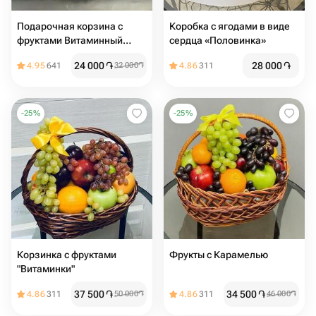
Подарочная корзина с
Коробка с ягодами в виде
фруктами Витаминный
сердца «Половинка»
заряд
24 000
֏
28 000
֏
4.95
641
32 000
֏
4.86
311
-
25
%
-
25
%
Корзинка с фруктами
Фрукты с Карамелью
"Витаминки"
37 500
֏
34 500
֏
4.86
311
50 000
֏
4.86
311
46 000
֏