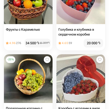
Фрукты с Карамелью
Голубика и клубника в
сердечном коробке
34 500
֏
20 000
֏
4.96
276
46 000
֏
4.65
59
-
25
%
Подарочная корзина с
Коробка с ягодами в виде