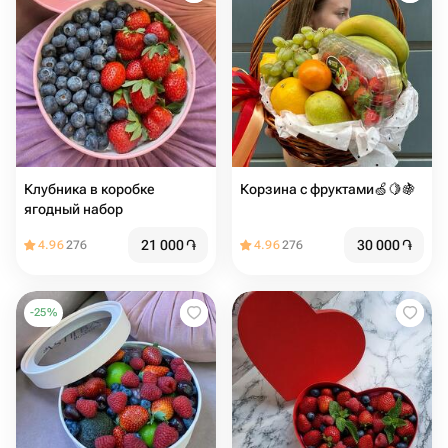
Клубника в коробке
Корзина с фруктами🍏🍋🍇
ягодный набор
21 000
֏
30 000
֏
4.96
276
4.96
276
-
25
%