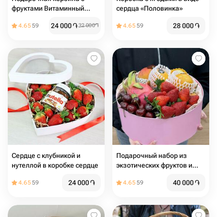
фруктами Витаминный
сердца «Половинка»
заряд
24 000
֏
28 000
֏
4.65
59
32 000
֏
4.65
59
Сердце с клубникой и
Подарочный набор из
нутеллой в коробке сердце
экзотических фруктов и
ягод /
24 000
֏
40 000
֏
4.65
59
4.65
59