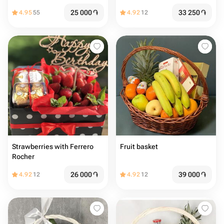
25 000
֏
33 250
֏
4.95
55
4.92
12
Strawberries with Ferrero
Fruit basket
Rocher
26 000
֏
39 000
֏
4.92
12
4.92
12