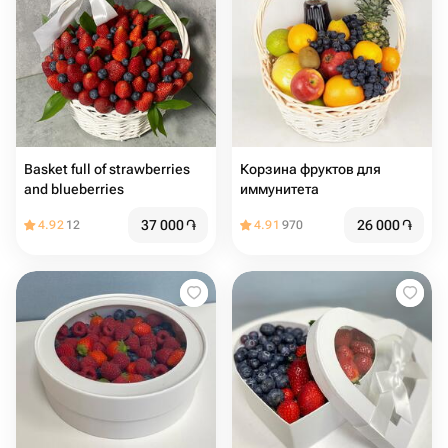
Basket full of strawberries
Корзина фруктов для
and blueberries
иммунитета
37 000
֏
26 000
֏
4.92
12
4.91
970