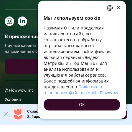
×
Мы используем сookie
RUSSIAN
Нажимая ОК или продолжая
ENGLISH
использовать сайт, вы
В приложении еще удобнее!
UKRAINIAN
соглашаетесь на обработку
персональных данных с
Личный кабинет получателя, больше бонусов за покупки и
PORTUGUESE
использованием cookie-файлов,
напоминания о событиях
включая сервисы «Яндекс
SPANISH
Метрика» и «Top Mail.ru», для
Скачать приложение
анализа использования и
HUNGARIAN
улучшения работы сервисов.
ITALIAN
Более подробная информация
представлена в
Политике в
FRENCH
© Flowwow, inc
отношении файлов cookie Flowwow
TURKISH
Условия
OK
GERMAN
Обработка персональных данных
Скидка 20% на первый заказ!
Открыть
Забирайте промокод в приложении!
POLISH