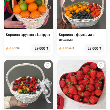
Корзина фруктов « Цитрус»
Корзина с фруктами и
ягодами
29 000
֏
28 000
֏
4.65
59
4.95
641