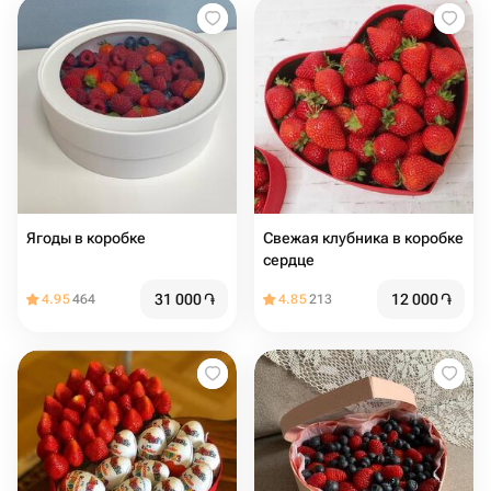
Ягоды в коробке
Свежая клубника в коробке
сердце
31 000
֏
12 000
֏
4.95
464
4.85
213