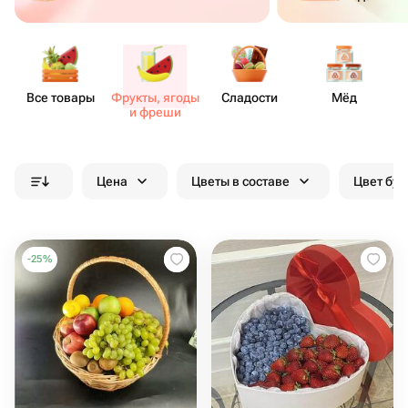
Все товары
Фрукты, ягоды
Сладости
Мёд
и фреши
Цена
Цветы в составе
Цвет бук
-
25
%