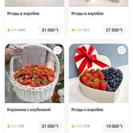
Ягоды в коробке
Ягоды в коробке
31 000
֏
27 500
֏
4.95
641
4.86
311
Корзинка с клубникой
Ягоды с коробке
21 000
֏
19 000
֏
4.65
59
4.96
276