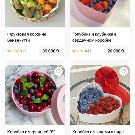
Фруктовая корзина
Голубика и клубника в
Бенвенутти
сердечном коробке
39 000
֏
20 000
֏
4.86
311
4.95
641
Коробка с черешней "S"
Коробка с ягодами в виде