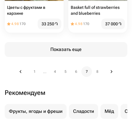
Цветы с фруктами в
Basket full of strawberries
карзине
and blueberries
33 250
֏
37 000
֏
4.98
170
4.98
170
Показать еще
1
4
5
6
7
8
...
Рекомендуем
Фрукты, ягоды и фреши
Сладости
Мёд
Су