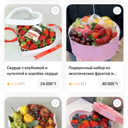
Сердце с клубникой и
Подарочный набор из
нутеллой в коробке сердце
экзотических фруктов и
ягод /
24 000
֏
40 000
֏
4.86
311
4.86
311