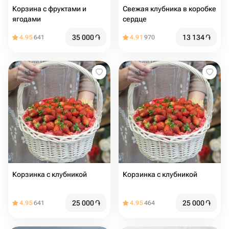
Корзина с фруктами и
Свежая клубника в коробке
ягодами
сердце
35 000
֏
13 134
֏
4.95
641
4.91
970
Корзинка с клубникой
Корзинка с клубникой
25 000
֏
25 000
֏
4.95
641
4.95
464