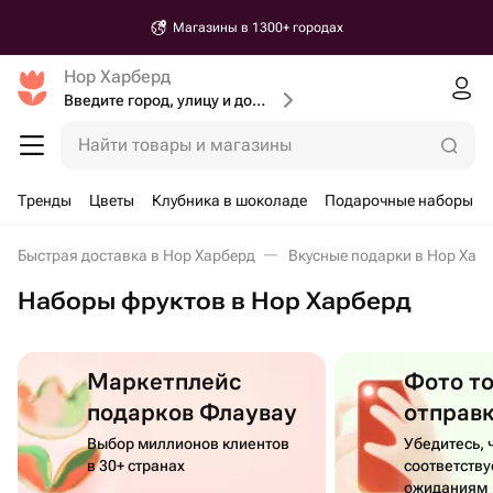
Магазины в 1300+ городах
Нор Харберд
Введите город, улицу и дом доставки
Найти товары и магазины
Тренды
Цветы
Клубника в шоколаде
Подарочные наборы
Быстрая доставка в Нор Харберд
Вкусные подарки в Нор Хар
Наборы фруктов в Нор Харберд
Маркетплейс
Фото т
подарков Флаувау
отправ
Выбор миллионов клиентов
Убедитесь, 
в 30+ странах
соответств
ожиданиям