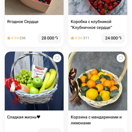
Ягодное Сердце
Коробка с клубникой
"Клубничное сердце"
28 000
֏
24 000
֏
4.94
236
4.86
311
Сладкая жизнь🖤
Корзина с мандаринами и
лимонами