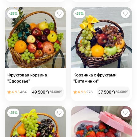
-
25
%
-
25
%
Фруктовая корзина
Корзинка с фруктами
"Здоровье"
"Витаминки"
49 500
֏
37 500
֏
4.95
464
66 000
֏
4.96
276
50 000
֏
-
25
%