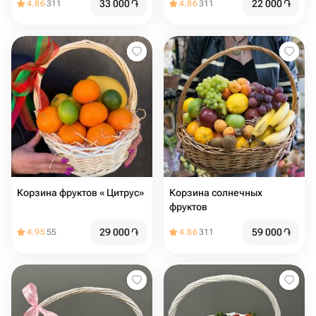
33 000
֏
22 000
֏
4.86
311
4.86
311
Корзина фруктов « Цитрус»
Корзина солнечных
фруктов
29 000
֏
59 000
֏
4.95
55
4.86
311