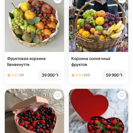
Фруктовая корзина
Корзина солнечных
Бенвенутти
фруктов
39 000
֏
59 900
֏
4.65
59
4.94
659