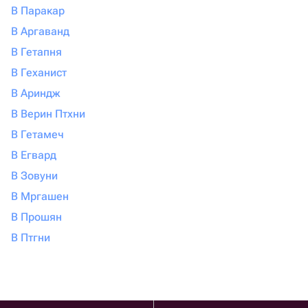
В Паракар
В Аргаванд
В Гетапня
В Геханист
В Ариндж
В Верин Птхни
В Гетамеч
В Егвард
В Зовуни
В Мргашен
В Прошян
В Птгни