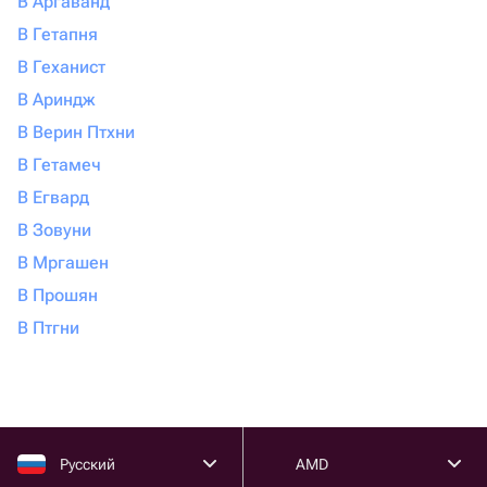
В Аргаванд
В Гетапня
В Геханист
В Ариндж
В Верин Птхни
В Гетамеч
В Егвард
В Зовуни
В Мргашен
В Прошян
В Птгни
Русский
AMD