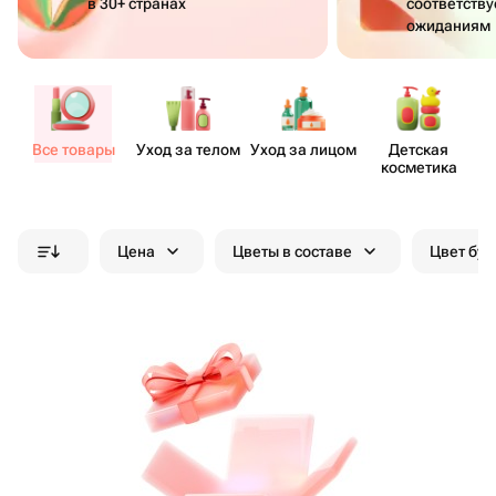
в 30+ странах
соответств
ожиданиям
Все товары
Уход за телом
Уход за лицом
Детская
косметика
Цена
Цветы в составе
Цвет бук