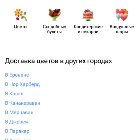
Цветы
Съедобные
Кондит​ерские
Воздушные
букеты
и пекарни
шары
Доставка цветов в других городах
В Ереване
В Нор Харберд
В Касах
В Канакераван
В Мерцаван
В Джрвеж
В Паракар