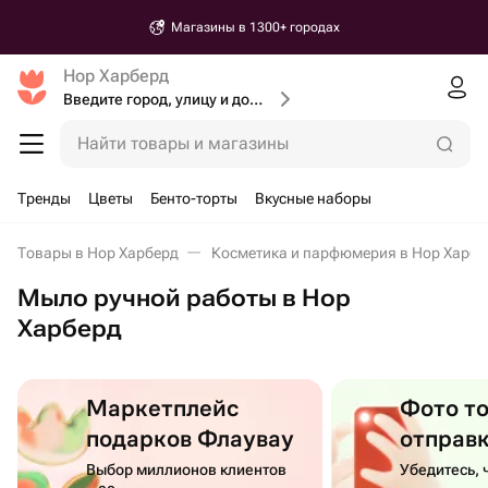
Магазины в 1300+ городах
Нор Харберд
Введите город, улицу и дом доставки
Найти товары и магазины
Тренды
Цветы
Бенто-торты
Вкусные наборы
Товары в Нор Харберд
Косметика и парфюмерия в Нор Харбе
Мыло ручной работы в Нор
Харберд
Маркетплейс
Фото т
подарков Флаувау
отправ
Выбор миллионов клиентов
Убедитесь, 