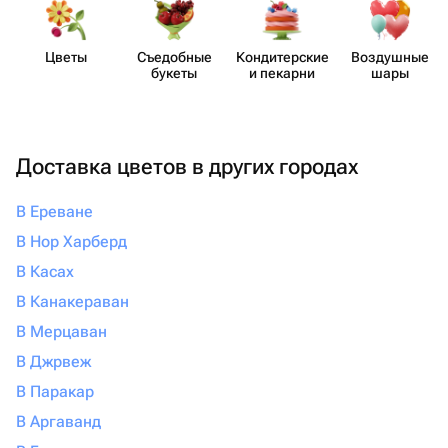
Цветы
Съедобные
Кондит​ерские
Воздушные
букеты
и пекарни
шары
Доставка цветов в других городах
В Ереване
В Нор Харберд
В Касах
В Канакераван
В Мерцаван
В Джрвеж
В Паракар
В Аргаванд