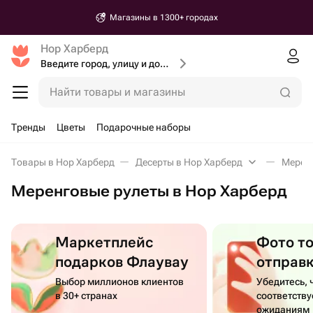
Магазины в 1300+ городах
Нор Харберд
Введите город, улицу и дом доставки
Найти товары и магазины
Тренды
Цветы
Подарочные наборы
Товары в Нор Харберд
Десерты в Нор Харберд
Меренг
Меренговые рулеты в Нор Харберд
Маркетплейс
Фото т
подарков Флаувау
отправ
Выбор миллионов клиентов
Убедитесь, 
в 30+ странах
соответств
ожиданиям