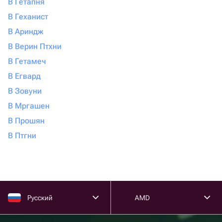
В Гетапня
В Геханист
В Ариндж
В Верин Птхни
В Гетамеч
В Егвард
В Зовуни
В Мргашен
В Прошян
В Птгни
Русский
AMD