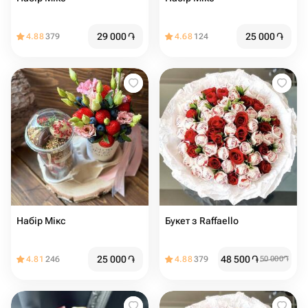
29 000
֏
25 000
֏
4.88
379
4.68
124
Набір Мікс
Букет з Raffaello
25 000
֏
48 500
֏
4.81
246
4.88
379
50 000
֏