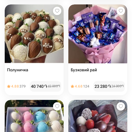
Полуничка
Бузковий рай
40 740
֏
23 280
֏
4.88
379
42 000
֏
4.68
124
24 000
֏