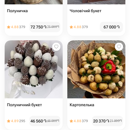
Полуничка
Чоловічий букет
72 750
֏
67 000
֏
4.88
379
75 000
֏
4.88
379
Полуничний букет
Картопелька
46 560
֏
20 370
֏
4.89
295
48 000
֏
4.88
379
21 000
֏