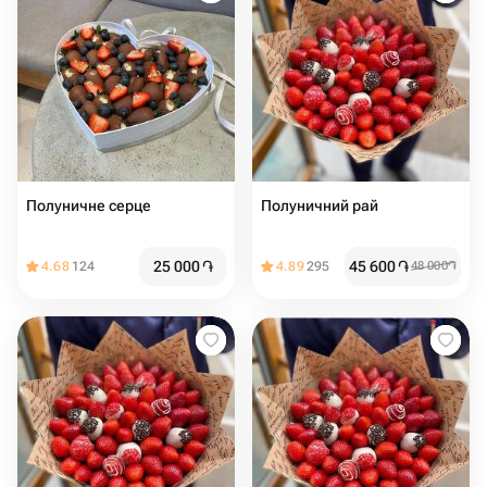
Полуничне серце
Полуничний рай
25 000
֏
45 600
֏
4.68
124
4.89
295
48 000
֏