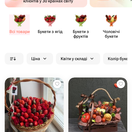
клієнтів у 30 країнах світу
Всі товари
Букети з ягід
Букети з
Чоловічі
фруктів
букети
Ціна
Квіти у складі
Колір букет