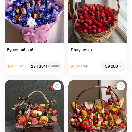
Бузковий рай
Полуничка
28 130
֏
59 000
֏
4.81
246
29 000
֏
4.81
246