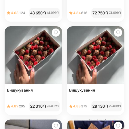
43 650
֏
72 750
֏
4.68
124
45 000
֏
4.84
616
75 000
֏
Вишукування
Вишукування
22 310
֏
28 130
֏
4.89
295
23 000
֏
4.88
379
29 000
֏