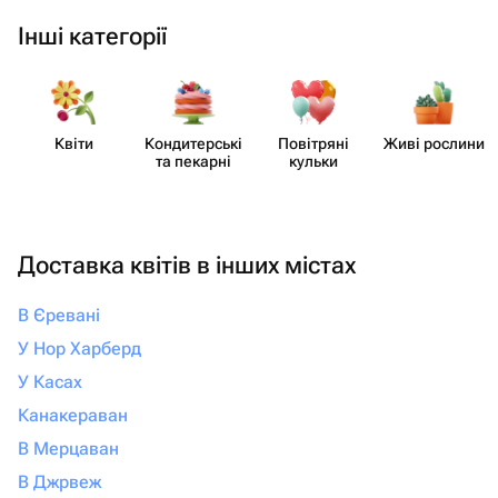
Інші категорії
Квіти
Кондит​ерські
Повітряні
Живі рослини
та пекарні
кульки
Доставка квітів в інших містах
В Єревані
У Нор Харберд
У Касах
Канакераван
В Мерцаван
В Джрвеж