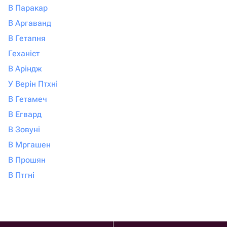
В Паракар
В Аргаванд
В Гетапня
Геханіст
В Аріндж
У Верін Птхні
В Гетамеч
В Егвард
В Зовуні
В Мргашен
В Прошян
В Птгні