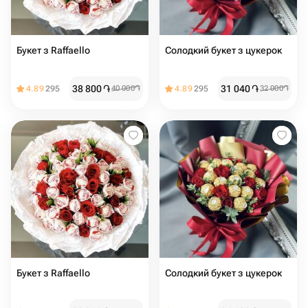
Букет з Raffaello
Солодкий букет з цукерок
38 800
֏
31 040
֏
4.89
295
40 000
֏
4.89
295
32 000
֏
Букет з Raffaello
Солодкий букет з цукерок