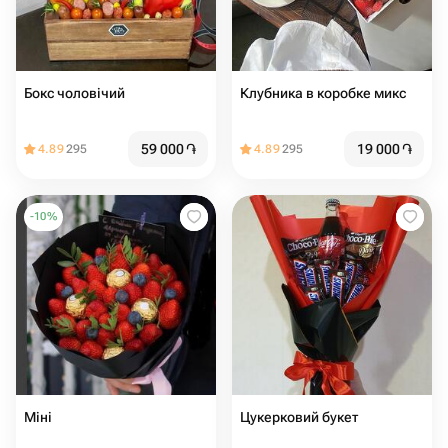
Бокс чоловічий
Клубника в коробке микс
59 000
֏
19 000
֏
4.89
295
4.89
295
-
10
%
Міні
Цукерковий букет