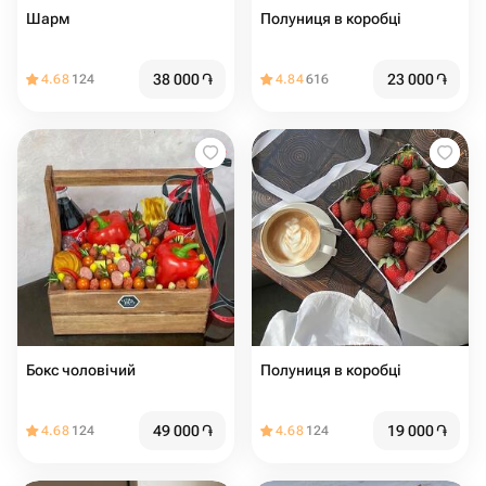
Шарм
Полуниця в коробці
38 000
֏
23 000
֏
4.68
124
4.84
616
Бокс чоловічий
Полуниця в коробці
49 000
֏
19 000
֏
4.68
124
4.68
124