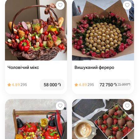
Чоловічий мікс
Вишуканий фереро
58 000
֏
72 750
֏
4.89
295
4.89
295
75 000
֏