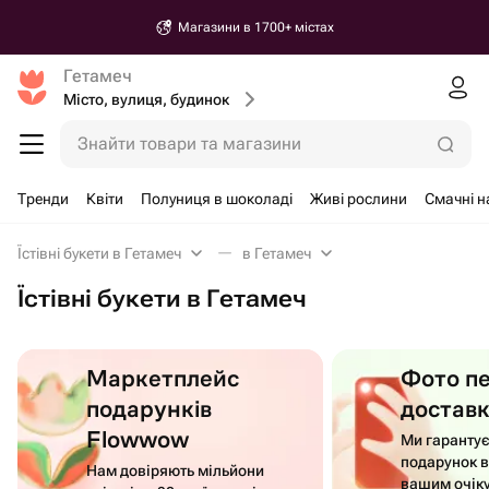
Магазини в 1700+ містах
Гетамеч
Місто, вулиця, будинок
Знайти товари та магазини
Тренди
Квіти
Полуниця в шоколаді
Живі рослини
Смачні 
Їстівні букети в Гетамеч
в Гетамеч
Їстівні букети в Гетамеч
Маркетплейс
Фото п
подарунків
достав
Flowwow
Ми гаранту
подарунок в
Нам довіряють мільйони
вашим очік