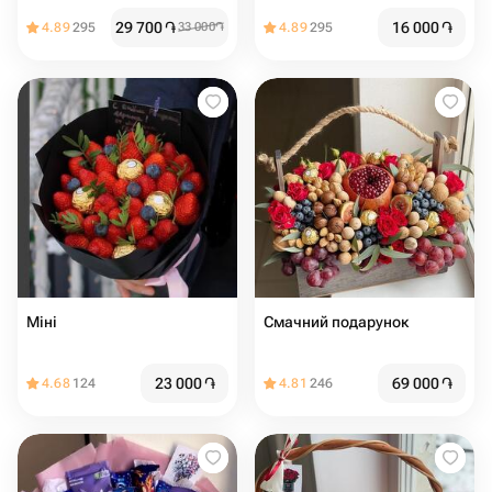
29 700
֏
16 000
֏
4.89
295
33 000
֏
4.89
295
Міні
Смачний подарунок
23 000
֏
69 000
֏
4.68
124
4.81
246