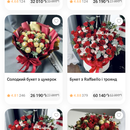
32 010
֏
26 190
֏
4.68
124
33 000
֏
4.68
124
27 000
֏
Солодкий букет з цукерок
Букет з Raffaello і троянд
26 190
֏
60 140
֏
4.81
246
27 000
֏
4.88
379
62 000
֏