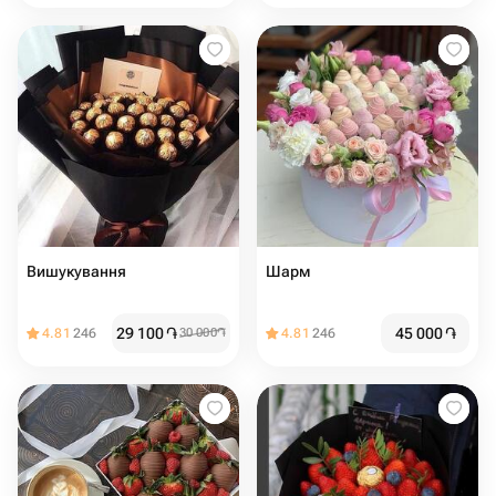
Вишукування
Шарм
29 100
֏
45 000
֏
4.81
246
30 000
֏
4.81
246