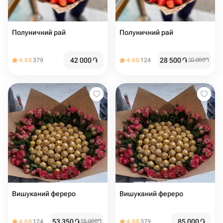
Полуничний рай
Полуничний рай
42 000
֏
28 500
֏
4.88
379
4.68
124
30 000
֏
Вишуканий фереро
Вишуканий фереро
53 350
֏
85 000
֏
4.68
124
55 000
֏
4.88
379