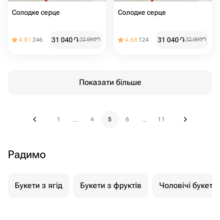
Солодке серце
Солодке серце
31 040
֏
31 040
֏
4.81
246
32 000
֏
4.68
124
32 000
֏
Показати більше
1
4
5
6
11
...
...
Радимо
Букети з ягід
Букети з фруктів
Чоловічі букети