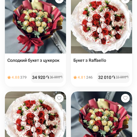
Солодкий букет з цукерок
Букет з Raffaello
34 920
֏
32 010
֏
4.88
379
36 000
֏
4.81
246
33 000
֏