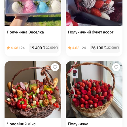
Полунична Веселка
Полуничний букет асорті
19 400
֏
26 190
֏
4.68
124
20 000
֏
4.68
124
27 000
֏
Чоловічий мікс
Полуничка