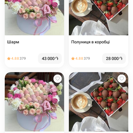
Шарм
Полуниця в коробці
43 000
֏
28 000
֏
4.88
379
4.88
379