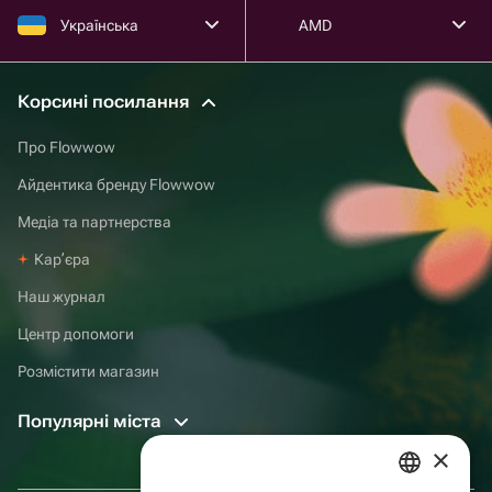
Українська
AMD
Корсині посилання
Про Flowwow
Айдентика бренду Flowwow
Медіа та партнерства
Карʼєра
Наш журнал
Центр допомоги
Розмістити магазин
Популярні міста
×