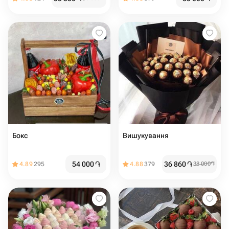
Бокс
Вишукування
54 000
֏
36 860
֏
4.89
295
4.88
379
38 000
֏