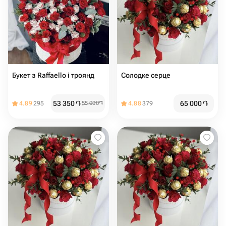
Букет з Raffaello і троянд
Солодке серце
53 350
֏
65 000
֏
4.89
295
55 000
֏
4.88
379