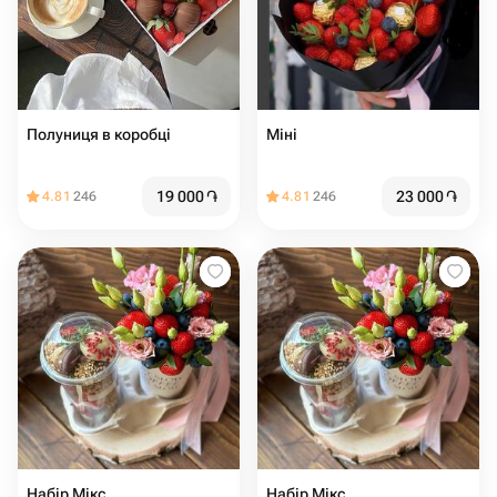
Полуниця в коробці
Міні
19 000
֏
23 000
֏
4.81
246
4.81
246
Набір Мікс
Набір Мікс