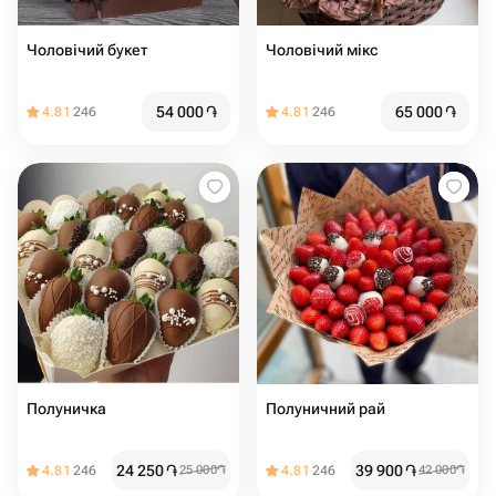
Чоловічий букет
Чоловічий мікс
54 000
֏
65 000
֏
4.81
246
4.81
246
Полуничка
Полуничний рай
24 250
֏
39 900
֏
4.81
246
25 000
֏
4.81
246
42 000
֏