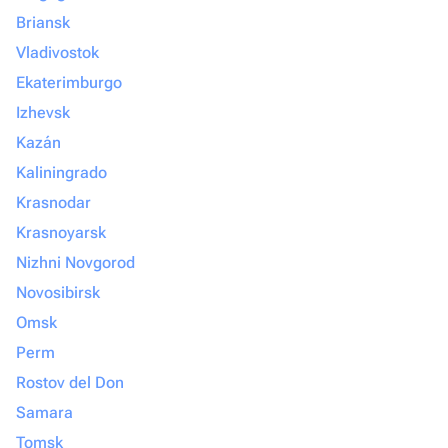
Briansk
Vladivostok
Ekaterimburgo
Izhevsk
Kazán
Kaliningrado
Krasnodar
Krasnoyarsk
Nizhni Novgorod
Novosibirsk
Omsk
Perm
Rostov del Don
Samara
Tomsk