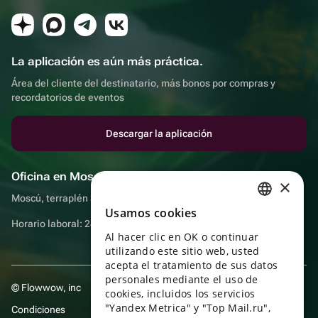
La aplicación es aún más práctica.
Área del cliente del destinatario, más bonos por compras y
recordatorios de eventos
Descargar la aplicación
Oficina en Moscú
×
Moscú, terraplén Sadovnicheskaya, 9, sala 2/3
Usamos cookies
RUSSIAN
Horario laboral: 24 horas
Al hacer clic en OK o continuar
ENGLISH
utilizando este sitio web, usted
UKRAINIAN
acepta el tratamiento de sus datos
personales mediante el uso de
© Flowwow, inc
PORTUGUESE
cookies, incluidos los servicios
"Yandex Metrica" y "Top Mail.ru",
Condiciones
SPANISH