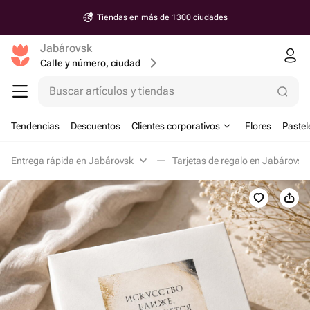
Tiendas en más de 1300 ciudades
Jabárovsk
Calle y número, ciudad
Buscar artículos y tiendas
Tendencias
Descuentos
Clientes corporativos
Flores
Pastel
Entrega rápida en Jabárovsk
Tarjetas de regalo en Jabárovsk