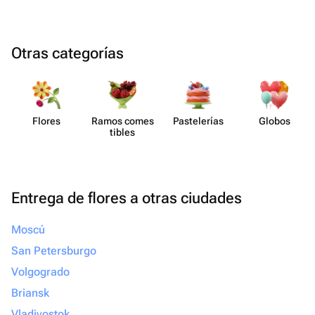
Otras categorías
Flores
Ramos comes​
Paste​lerías
Globos
tibles
Entrega de flores a otras ciudades
Moscú
San Petersburgo
Volgogrado
Briansk
Vladivostok