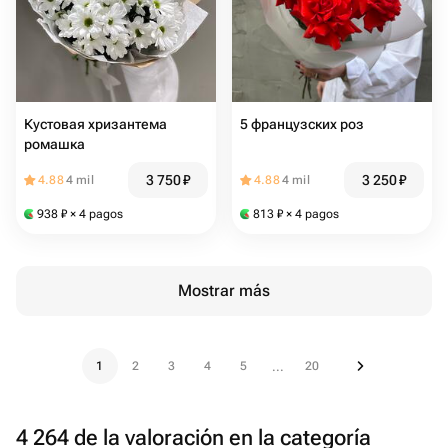
Кустовая хризантема
5 французских роз
ромашка
3 750
₽
3 250
₽
4.88
4 mil
4.88
4 mil
938
₽
× 4 pagos
813
₽
× 4 pagos
Mostrar más
1
2
3
4
5
20
...
4 264 de la valoración en la categoría