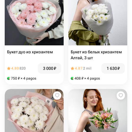
Букет дуо из хризантем
Букет из белых хризантем
Алтай, 3 шт
3 000
₽
1 630
₽
4.80
820
4.87
2 mil
750
₽
× 4 pagos
408
₽
× 4 pagos