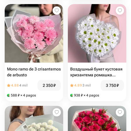
Mono ramo de 3 crisantemos
Воздушный букет кустовая
de arbusto
хризантема ромашка
(0005)
2 350
₽
3 750
₽
4.88
4 mil
4.89
3 mil
588
₽
× 4 pagos
938
₽
× 4 pagos