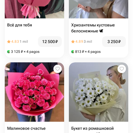
Всё для тебя
Хризантемы кустовые
белоснежные 🕊️
12 500
₽
3 250
₽
4.83
1 mil
4.89
3 mil
3 125
₽
× 4 pagos
813
₽
× 4 pagos
Малиновое счастье
Букет из ромашковой