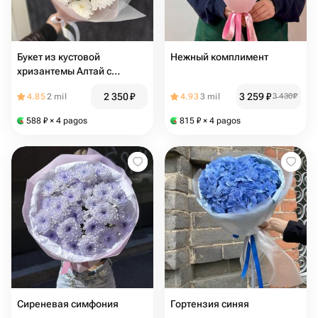
Букет из кустовой
Нежный комплимент
хризантемы Алтай с
эвкалиптом 🌱
2 350
₽
3 259
₽
4.85
2 mil
4.93
3 mil
3 430
₽
588
₽
× 4 pagos
815
₽
× 4 pagos
Сиреневая симфония
Гортензия синяя