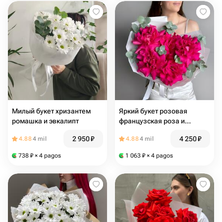
Милый букет хризантем
Яркий букет розовая
ромашка и эвкалипт
французская роза и
эвкалипт
2 950
₽
4 250
₽
4.88
4 mil
4.88
4 mil
738
₽
× 4 pagos
1 063
₽
× 4 pagos