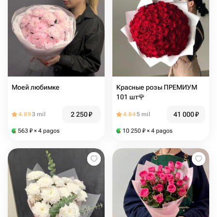
Моей любимке
Красные розы ПРЕМИУМ
101 шт🌹
2 250
₽
41 000
₽
4.89
3 mil
4.84
5 mil
563
₽
× 4 pagos
10 250
₽
× 4 pagos