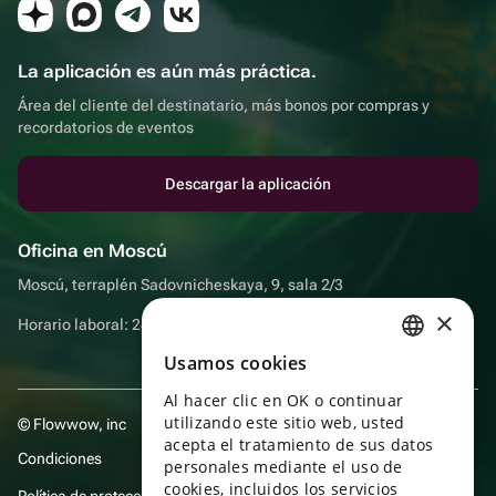
La aplicación es aún más práctica.
Área del cliente del destinatario, más bonos por compras y
recordatorios de eventos
Descargar la aplicación
Oficina en Moscú
Moscú, terraplén Sadovnicheskaya, 9, sala 2/3
×
Horario laboral: 24 horas
Usamos cookies
RUSSIAN
Al hacer clic en OK o continuar
ENGLISH
utilizando este sitio web, usted
© Flowwow, inc
UKRAINIAN
acepta el tratamiento de sus datos
Condiciones
personales mediante el uso de
PORTUGUESE
cookies, incluidos los servicios
Política de protección y privacidad de datos