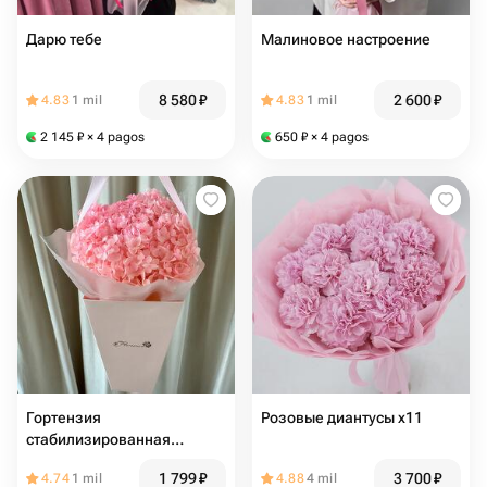
Дарю тебе
Малиновое настроение
8 580
₽
2 600
₽
4.83
1 mil
4.83
1 mil
2 145
₽
× 4 pagos
650
₽
× 4 pagos
Гортензия
Розовые диантусы х11
стабилизированная
розовая в подарочной
1 799
₽
3 700
₽
4.74
1 mil
4.88
4 mil
упаковке