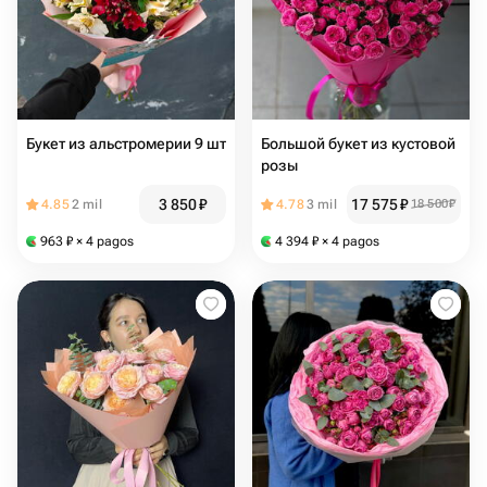
Букет из альстромерии 9 шт
Большой букет из кустовой
розы
3 850
₽
17 575
₽
4.85
2 mil
4.78
3 mil
18 500
₽
963
₽
× 4 pagos
4 394
₽
× 4 pagos