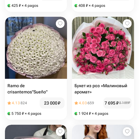
425
₽
× 4 pagos
408
₽
× 4 pagos
Ramo de
Букет из роз «Малиновый
crisantemos"Sueño"
аромат»
23 000
₽
7 695
₽
4.13
824
4.03
659
8 100
₽
5 750
₽
× 4 pagos
1 924
₽
× 4 pagos