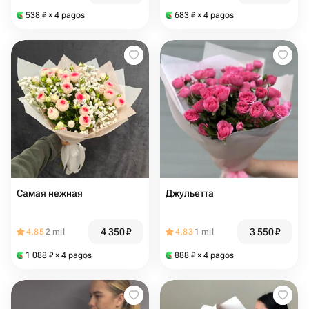
538
₽
× 4 pagos
683
₽
× 4 pagos
Самая нежная
Джульетта
4 350
₽
3 550
₽
4.85
2 mil
4.83
1 mil
1 088
₽
× 4 pagos
888
₽
× 4 pagos