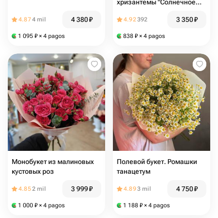
хризантемы "Солнечное
настроение"
4 380
₽
3 350
₽
4.87
4 mil
4.92
392
1 095
₽
× 4 pagos
838
₽
× 4 pagos
Монобукет из малиновых
Полевой букет. Ромашки
кустовых роз
танацетум
3 999
₽
4 750
₽
4.85
2 mil
4.89
3 mil
1 000
₽
× 4 pagos
1 188
₽
× 4 pagos