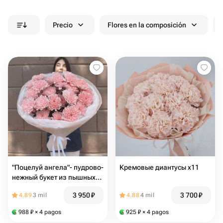
Precio
Flores en la composición
"Поцелуй ангела"- пудрово-
Кремовые диантусы х11
нежный букет из пышных
хризантем
3 950
₽
3 700
₽
4.89
3 mil
4.88
4 mil
988
₽
× 4 pagos
925
₽
× 4 pagos