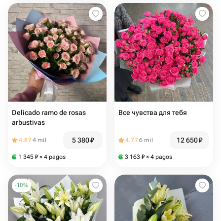
Delicado ramo de rosas
Все чувства для тебя
arbustivas
5 380
₽
12 650
₽
4.87
4 mil
4.77
6 mil
1 345
₽
× 4 pagos
3 163
₽
× 4 pagos
-
10
%