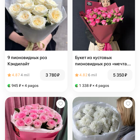
9 пионовидных роз
Букет из кустовых
Кэндилайт
пионовидных роз «мечта
поэта»
3 780
₽
5 350
₽
4.87
4 mil
4.82
6 mil
945
₽
× 4 pagos
1 338
₽
× 4 pagos