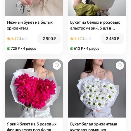
Нежный букет из белых
Букет из белых и розовых
хризантем
альстромерий, 5 шт в
букете
2 900
₽
2 450
₽
4.87
2 mil
4.87
2 mil
725
₽
× 4 pagos
613
₽
× 4 pagos
Яркий букет из 5 розовых
Букет белая хризантема
французских роз Фулл
кустовая ромашка