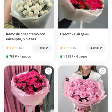
Ramo de crisantemo con
Счастливый день
eucalipto, 5 piezas
3 150
₽
4 850
₽
4.87
2 mil
4.77
6 mil
788
₽
× 4 pagos
1 213
₽
× 4 pagos