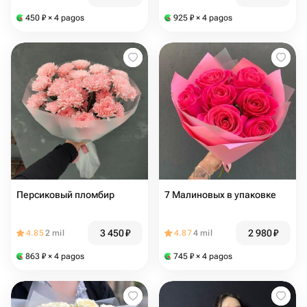
450
₽
× 4 pagos
925
₽
× 4 pagos
Персиковый пломбир
7 Малиновых в упаковке
3 450
₽
2 980
₽
4.85
2 mil
4.87
4 mil
863
₽
× 4 pagos
745
₽
× 4 pagos