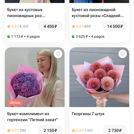
Букет из кустовых
Букет из пионовидной
пионовидных роз
кустовой розы «Сладкий
«стильный нюд»
зефир»
4 450
₽
14 500
₽
4.82
6 mil
4.03
659
1 113
₽
× 4 pagos
3 625
₽
× 4 pagos
Último
Букет-комплимент из
Георгины 7 штук
гортензии "Летний закат"
2 150
₽
2 730
₽
4.92
392
4.83
1 mil