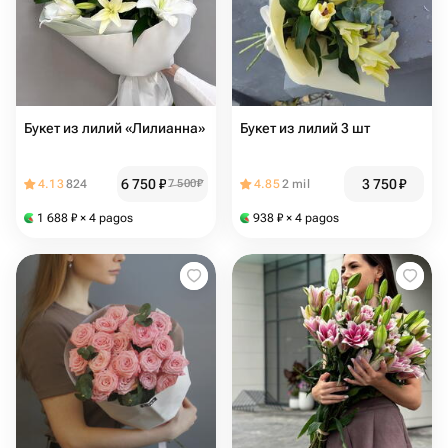
Букет из лилий «Лилианна»
Букет из лилий 3 шт
6 750
₽
3 750
₽
4.13
824
7 500
₽
4.85
2 mil
1 688
₽
× 4 pagos
938
₽
× 4 pagos