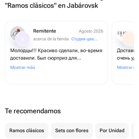
"Ramos clásicos" en Jabárovsk
Remitente
Agosto 2026
acerca de la tienda
Студия цветов «Маки»
R
T
Молодцы!!! Красиво сделали, во-время
Доставка 
доставили. Был сюрприз для
очень удо
получательницы... И он удался!!!
сожалени
Mostrar más
Mostrar m
Рекомендую всем "Студия цветов "
Маки"!
Te recomendamos
Ramos clásicos
Sets con flores
Por Unidad
F