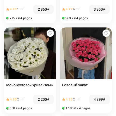
2 860
₽
3 850
₽
4.83
1 mil
4.77
6 mil
715
₽
× 4 pagos
963
₽
× 4 pagos
Моно кустовой хризантемы
Розовый закат
2 200
₽
4 399
₽
4.80
2 mil
4.85
2 mil
550
₽
× 4 pagos
1 100
₽
× 4 pagos