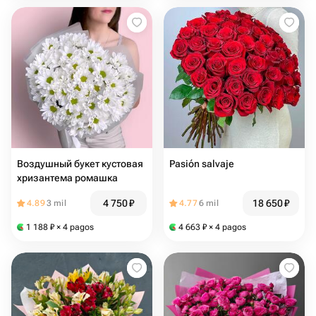
Воздушный букет кустовая
Pasión salvaje
хризантема ромашка
4 750
₽
18 650
₽
4.89
3 mil
4.77
6 mil
1 188
₽
× 4 pagos
4 663
₽
× 4 pagos