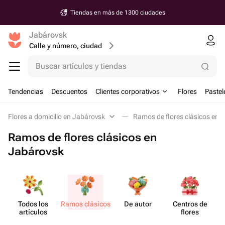
Tiendas en más de 1300 ciudades
Jabárovsk
Calle y número, ciudad
Buscar artículos y tiendas
Tendencias
Descuentos
Clientes corporativos
Flores
Pastel
Flores a domicilio en Jabárovsk
Ramos de flores clásicos en 
Ramos de flores clásicos en
Jabárovsk
Todos los
Ramos clásicos
De autor
Centros de
artículos
flores