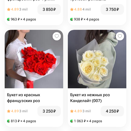
монти
3 850
₽
3 750
₽
4.89
3 mil
4.88
4 mil
963
₽
× 4 pagos
938
₽
× 4 pagos
Букет из красных
Букет из нежных роз
французских роз
Канделайт (007)
3 250
₽
4 250
₽
4.89
3 mil
4.89
3 mil
813
₽
× 4 pagos
1 063
₽
× 4 pagos