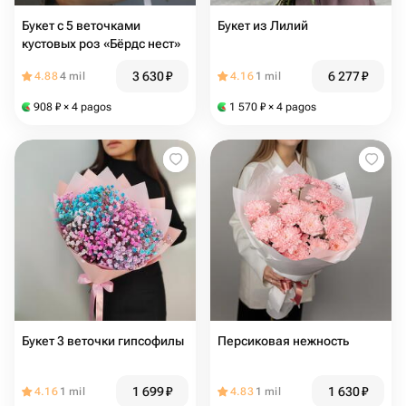
Букет с 5 веточками
Букет из Лилий
кустовых роз «Бёрдс нест»
3 630
₽
6 277
₽
4.88
4 mil
4.16
1 mil
908
₽
× 4 pagos
1 570
₽
× 4 pagos
Букет 3 веточки гипсофилы
Персиковая нежность
1 699
₽
1 630
₽
4.16
1 mil
4.83
1 mil