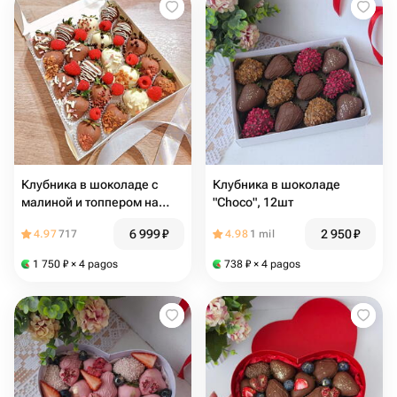
Клубника в шоколаде с
Клубника в шоколаде
малиной и топпером на
"Choco", 12шт
выбор
6 999
₽
2 950
₽
4.97
717
4.98
1 mil
1 750
₽
× 4 pagos
738
₽
× 4 pagos