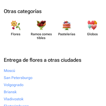
Otras categorías
Flores
Ramos comes​
Paste​lerías
Globos
tibles
Entrega de flores a otras ciudades
Moscú
San Petersburgo
Volgogrado
Briansk
Vladivostok