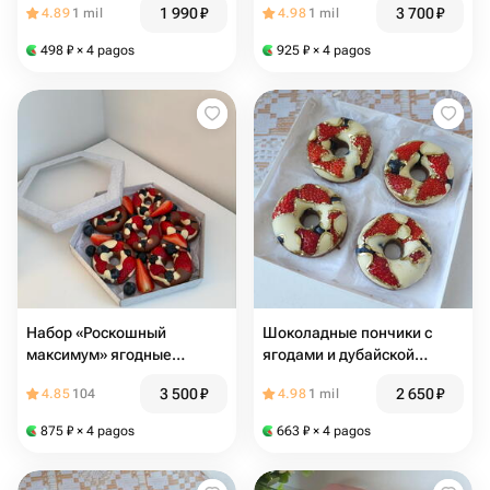
1 990
₽
3 700
₽
4.89
1 mil
4.98
1 mil
498
₽
× 4 pagos
925
₽
× 4 pagos
Набор «Роскошный
Шоколадные пончики с
максимум» ягодные
ягодами и дубайской
пончики
начинкой
3 500
₽
2 650
₽
4.85
104
4.98
1 mil
875
₽
× 4 pagos
663
₽
× 4 pagos