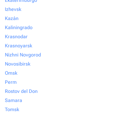
Ekaterimburgo
Izhevsk
Kazán
Kaliningrado
Krasnodar
Krasnoyarsk
Nizhni Novgorod
Novosibirsk
Omsk
Perm
Rostov del Don
Samara
Tomsk