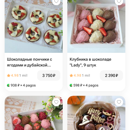
Шоколадные пончики с
Клубника в шоколаде
ягодами и дубайской
"Lady", 9 штук
начинкой, 6шт
3 750
₽
2 390
₽
4.98
1 mil
4.98
1 mil
938
₽
× 4 pagos
598
₽
× 4 pagos