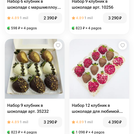
Набор 6 клубник в
Набор 9 клубник в
шоколаде с маршмеллоу
шоколаде арт. 10256
арт. 35143
2 390
₽
3 290
₽
4.89
1 mil
4.89
1 mil
598
₽
× 4 pagos
823
₽
× 4 pagos
Набор 9 клубник в
Набор 12 клубник в
шоколаде арт. 35232
шоколаде для любимой
арт. 35142
3 290
₽
4 390
₽
4.89
1 mil
4.89
1 mil
823
₽
× 4 pagos
1 098
₽
× 4 pagos