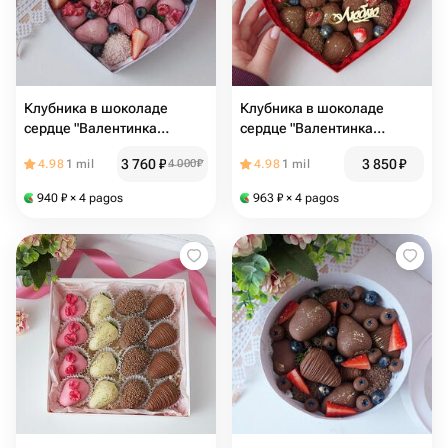
Клубника в шоколаде
Клубника в шоколаде
сердце "Валентинка
сердце "Валентинка
любимой", pink
любимой", choco
3 760
₽
3 850
₽
4.98
1 mil
4 000
₽
4.98
1 mil
940
₽
× 4 pagos
963
₽
× 4 pagos