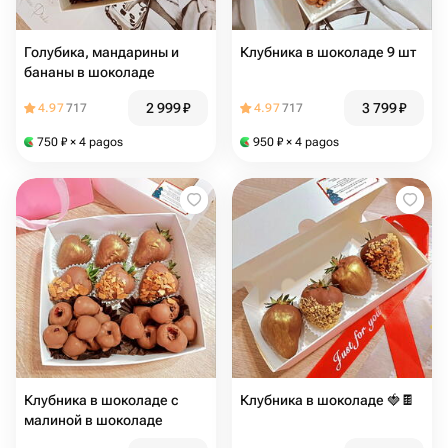
Голубика, мандарины и
Клубника в шоколаде 9 шт
бананы в шоколаде
2 999
₽
3 799
₽
4.97
717
4.97
717
750
₽
× 4 pagos
950
₽
× 4 pagos
Клубника в шоколаде с
Клубника в шоколаде 🍓🍫
малиной в шоколаде