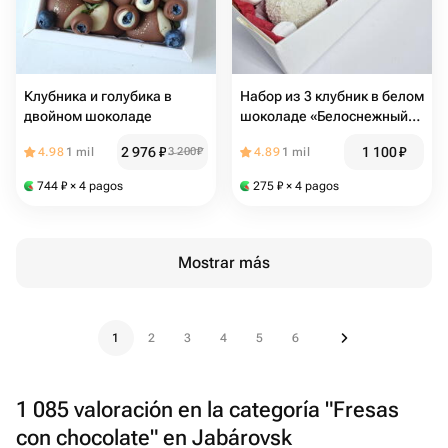
Клубника и голубика в
Набор из 3 клубник в белом
двойном шоколаде
шоколаде «Белоснежный
кокос»
2 976
₽
1 100
₽
4.98
1 mil
3 200
₽
4.89
1 mil
744
₽
× 4 pagos
275
₽
× 4 pagos
Mostrar más
1
2
3
4
5
6
1 085 valoración en la categoría "Fresas
con chocolate" en Jabárovsk