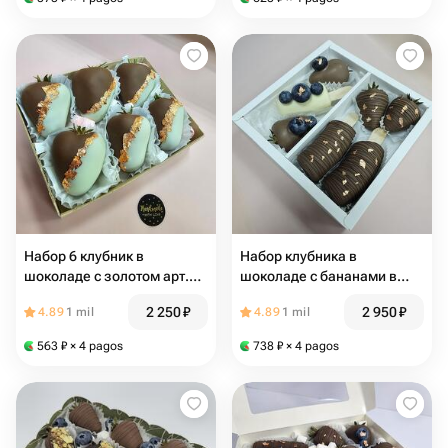
Набор 6 клубник в
Набор клубника в
шоколаде с золотом арт.
шоколаде с бананами в
34711
шоколаде арт. 27464
2 250
₽
2 950
₽
4.89
1 mil
4.89
1 mil
563
₽
× 4 pagos
738
₽
× 4 pagos