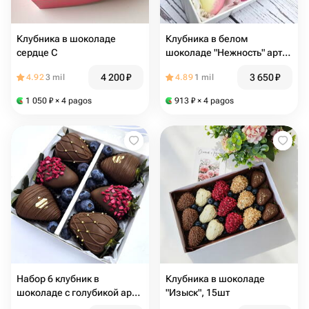
Клубника в шоколаде
Клубника в белом
сердце С
шоколаде "Нежность" арт.
34621 в Хабаровске
4 200
₽
3 650
₽
4.92
3 mil
4.89
1 mil
1 050
₽
× 4 pagos
913
₽
× 4 pagos
Набор 6 клубник в
Клубника в шоколаде
шоколаде с голубикой арт.
"Изыск", 15шт
34629 в Хабаровске