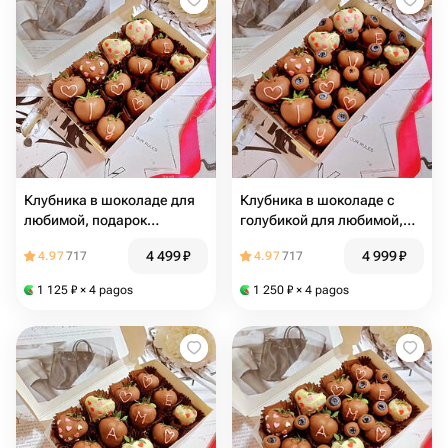
Клубника в шоколаде для
Клубника в шоколаде с
любимой, подарок
голубикой для любимой,
любимой девушке, жене,
подарок любимой девушке,
4 499
₽
4 999
₽
4.97
717
4.97
717
подруге, сестре, маме, love
жене, подруге, сестре, love
you ♥️
you ♥️
1 125
₽
× 4 pagos
1 250
₽
× 4 pagos