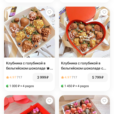
Клубника с голубикой в
Клубника с голубикой в
бельгийском шоколаде 🫐
бельгийском шоколаде с
🍓
топпером Я ТЕБЯ ЛЮБЛЮ
3 999
₽
5 799
₽
4.97
717
4.97
717
🎁 в коробке- сердце
размера S
1 000
₽
× 4 pagos
1 450
₽
× 4 pagos