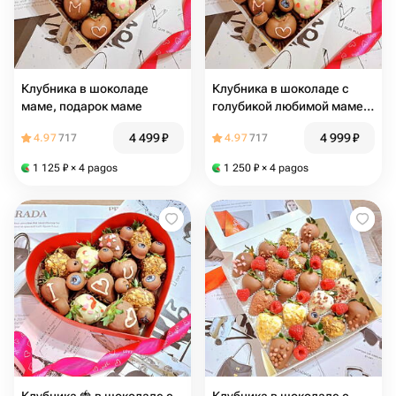
Клубника в шоколаде
Клубника в шоколаде с
маме, подарок маме
голубикой любимой маме,
подарок маме, клубника
4 499
₽
4 999
₽
4.97
717
4.97
717
маме в подарок
1 125
₽
× 4 pagos
1 250
₽
× 4 pagos