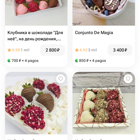
Клубника в шоколаде "Для
Conjunto De Magia
неё", на день рождения,
любимой девушке,
2 800
₽
3 400
₽
4.98
1 mil
4.92
3 mil
подруге, коллеге, маме
700
₽
× 4 pagos
850
₽
× 4 pagos