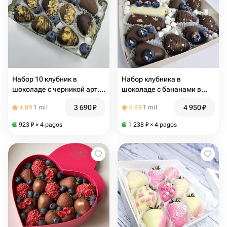
Набор 10 клубник в
Набор клубника в
шоколаде с черникой арт.
шоколаде с бананами в
4021
шоколаде арт. 35013
3 690
₽
4 950
₽
4.89
1 mil
4.89
1 mil
923
₽
× 4 pagos
1 238
₽
× 4 pagos