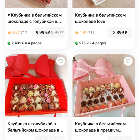
♥️ Клубника в бельгийском
Клубника в бельгийском
шоколаде с голубикой в
шоколаде love ️
шоколаде в коробке- ️
9 995
₽
3 899
₽
4.97
717
10 199
₽
4.97
717
сердце ♥️ ️ ️ размер XL,
любимой, маме, девушке
2 499
₽
× 4 pagos
975
₽
× 4 pagos
итд
Клубника с голубикой в
Клубника в бельгийском
бельгийском шоколаде в
шоколаде в премиум
премиум упаковке с бантом
упаковке с бантом (