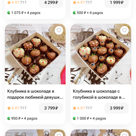
4 299
₽
1 999
₽
4.97
717
4.97
717
1 075
₽
× 4 pagos
500
₽
× 4 pagos
Клубника в шоколаде в
Клубника в шоколаде с
подарок любимой девушке,
голубикой в шоколаде в
жене, люблю тебя, I ♥️ U
подарок любимой девушке,
3 799
₽
3 999
₽
4.97
717
4.97
717
жене, I ♥️ U
950
₽
× 4 pagos
1 000
₽
× 4 pagos