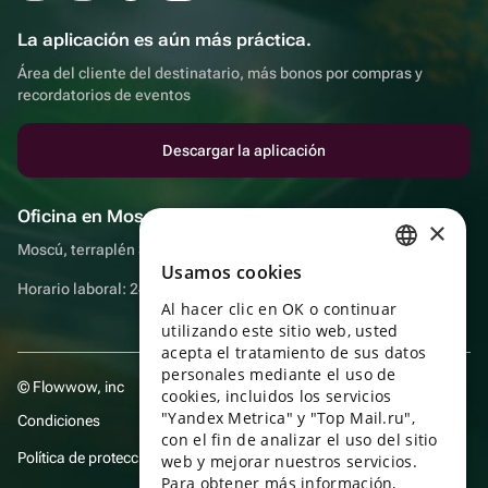
La aplicación es aún más práctica.
Área del cliente del destinatario, más bonos por compras y
recordatorios de eventos
Descargar la aplicación
Oficina en Moscú
×
Moscú, terraplén Sadovnicheskaya, 9, sala 2/3
Usamos cookies
RUSSIAN
Horario laboral: 24 horas
Al hacer clic en OK o continuar
ENGLISH
utilizando este sitio web, usted
UKRAINIAN
acepta el tratamiento de sus datos
personales mediante el uso de
© Flowwow, inc
PORTUGUESE
cookies, incluidos los servicios
"Yandex Metrica" y "Top Mail.ru",
Condiciones
SPANISH
con el fin de analizar el uso del sitio
Política de protección y privacidad de datos
web y mejorar nuestros servicios.
HUNGARIAN
Para obtener más información,