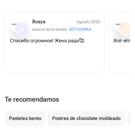
Busya
Agosto 2026
acerca de la tienda
БОТАНИКА
B
A
Спасибо огромное! Жена рада🥰
Всë чëтко
Te recomendamos
Pasteles bento
Postres de chocolate moldeado
T