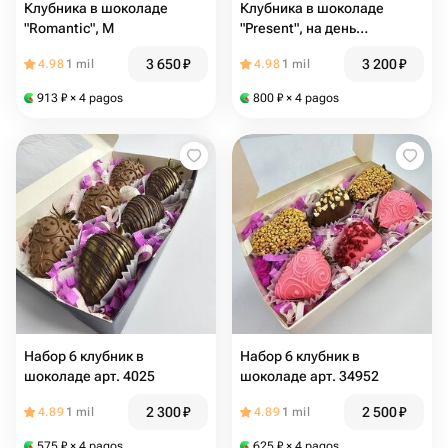
Клубника в шоколаде
Клубника в шоколаде
"Romantic", М
"Present", на день
рождения
3 650
₽
3 200
₽
4.98
1 mil
4.98
1 mil
913
₽
× 4 pagos
800
₽
× 4 pagos
Набор 6 клубник в
Набор 6 клубник в
шоколаде арт. 4025
шоколаде арт. 34952
2 300
₽
2 500
₽
4.89
1 mil
4.89
1 mil
575
₽
× 4 pagos
625
₽
× 4 pagos