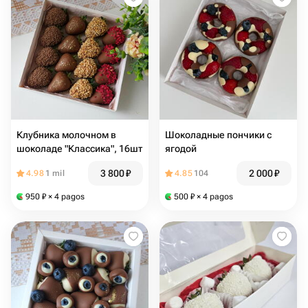
Клубника молочном в
Шоколадные пончики с
шоколаде "Классика", 16шт
ягодой
3 800
₽
2 000
₽
4.98
1 mil
4.85
104
950
₽
× 4 pagos
500
₽
× 4 pagos