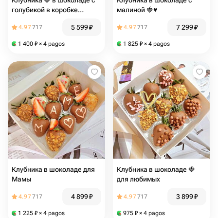
Клубника 🍓 в шоколаде с
Клубника в шоколаде с
голубикой в коробке
малиной 🍓♥️
сердце ️
5 599
₽
7 299
₽
4.97
717
4.97
717
1 400
₽
× 4 pagos
1 825
₽
× 4 pagos
Клубника в шоколаде для
Клубника в шоколаде 🍓 ️
Мамы
для любимых
4 899
₽
3 899
₽
4.97
717
4.97
717
1 225
₽
× 4 pagos
975
₽
× 4 pagos