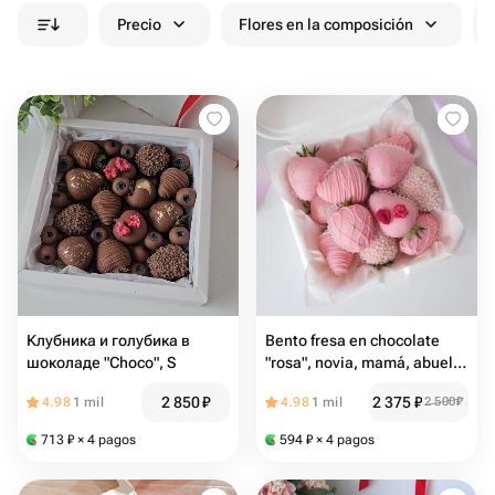
Precio
Flores en la composición
Клубника и голубика в
Bento fresa en chocolate
шоколаде "Choco", S
"rosa", novia, mamá, abuela,
colega, cumpleaños
2 850
₽
2 375
₽
4.98
1 mil
4.98
1 mil
2 500
₽
713
₽
× 4 pagos
594
₽
× 4 pagos