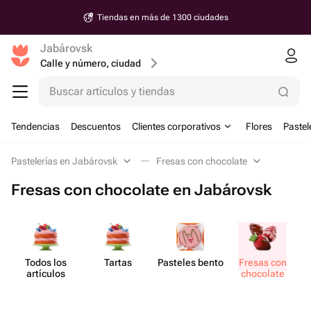
Tiendas en más de 1300 ciudades
Jabárovsk
Calle y número, ciudad
Buscar artículos y tiendas
Tendencias
Descuentos
Clientes corporativos
Flores
Pastel
Pastelerías en Jabárovsk
Fresas con chocolate
Fresas con chocolate en Jabárovsk
Todos los
Tartas
Pasteles bento
Fresas con
artículos
chocolate