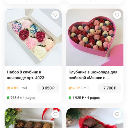
Набор 8 клубник в
Клубника в шоколаде для
шоколаде арт. 4023
любимой «Мишки в
сердце»
3 050
₽
7 700
₽
4.89
1 mil
4.92
3 mil
763
₽
× 4 pagos
1 925
₽
× 4 pagos