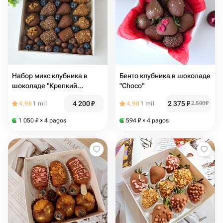
Набор микс клубника в
Бенто клубника в шоколаде
шоколаде "Крепкий
"Choco"
орешек", папе или дедушке
4 200
₽
2 375
₽
4.98
1 mil
4.98
1 mil
2 500
₽
1 050
₽
× 4 pagos
594
₽
× 4 pagos