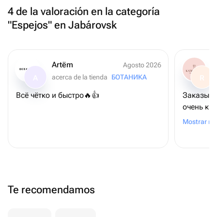
4 de la valoración en la categoría
"Espejos" en Jabárovsk
Artëm
Agosto 2026
acerca de la tienda
БОТАНИКА
A
R
Всë чëтко и быстро🔥👍
Заказыва
очень кр
главное 
Mostrar m
Te recomendamos