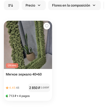
Precio
Flores en la composición
Último
Мягкое зеркало 40×60
2 850
₽
4.45
48
3 000
₽
713
₽
× 4 pagos