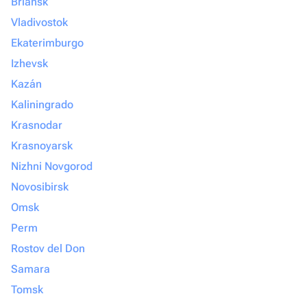
Briansk
Vladivostok
Ekaterimburgo
Izhevsk
Kazán
Kaliningrado
Krasnodar
Krasnoyarsk
Nizhni Novgorod
Novosibirsk
Omsk
Perm
Rostov del Don
Samara
Tomsk