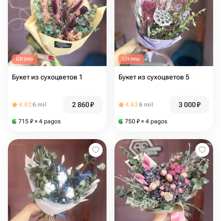
Último
Último
Букет из сухоцветов 1
Букет из сухоцветов 5
2 860
₽
3 000
₽
4.82
6 mil
4.82
6 mil
715
₽
× 4 pagos
750
₽
× 4 pagos