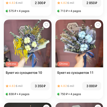
2 300
₽
2 850
₽
4.82
6 mil
4.82
6 mil
575
₽
× 4 pagos
713
₽
× 4 pagos
Último
Último
Букет из сухоцветов 10
Букет из сухоцветов 11
3 350
₽
3 000
₽
4.82
6 mil
4.82
6 mil
838
₽
× 4 pagos
750
₽
× 4 pagos