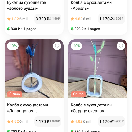
Букет из сухоцветов
Колба с сухоцветами
«золото Будды»
«Ариэль»
3 320
₽
1 170
₽
4.82
6 mil
4 150
₽
4.82
6 mil
1 300
₽
830
₽
× 4 pagos
293
₽
× 4 pagos
-
10
%
-
10
%
Último
Último
Колба с сухоцветами
Колба с сухоцветами
«Лавандовая
«Сердце океана»
элегантность»
1 170
₽
1 170
₽
4.82
6 mil
1 300
₽
4.82
6 mil
1 300
₽
293
₽
× 4 pagos
293
₽
× 4 pagos