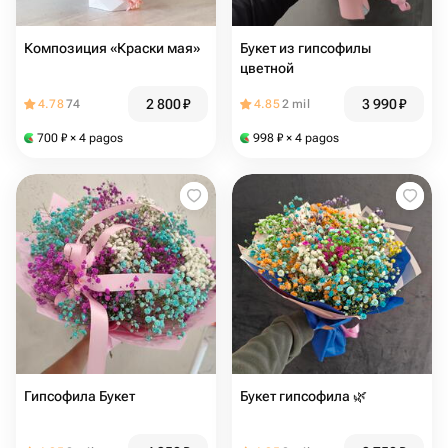
Композиция «Краски мая»
Букет из гипсофилы
цветной
2 800
₽
3 990
₽
4.78
74
4.85
2 mil
700
₽
× 4 pagos
998
₽
× 4 pagos
Гипсофила Букет
Букет гипсофила 🌿