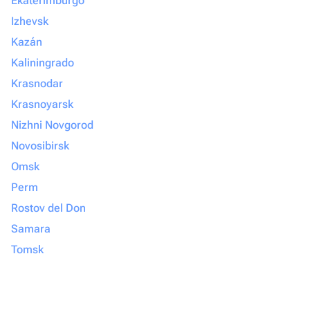
Ekaterimburgo
Izhevsk
Kazán
Kaliningrado
Krasnodar
Krasnoyarsk
Nizhni Novgorod
Novosibirsk
Omsk
Perm
Rostov del Don
Samara
Tomsk