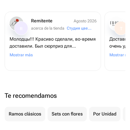
Remitente
Agosto 2026
acerca de la tienda
Студия цветов «Маки»
R
T
Молодцы!!! Красиво сделали, во-время
Доставка 
доставили. Был сюрприз для
очень удо
получательницы... И он удался!!!
сожалени
Mostrar más
Mostrar m
Рекомендую всем "Студия цветов "
Маки"!
Te recomendamos
Ramos clásicos
Sets con flores
Por Unidad
F