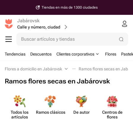
Tiendas en más de 1300 ciudades
Jabárovsk
Calle y número, ciudad
Buscar artículos y tiendas
Tendencias
Descuentos
Clientes corporativos
Flores
Pastel
Flores a domicilio en Jabárovsk
Ramos flores secas en Jabár
Ramos flores secas en Jabárovsk
Todos los
Ramos clásicos
De autor
Centros de
artículos
flores