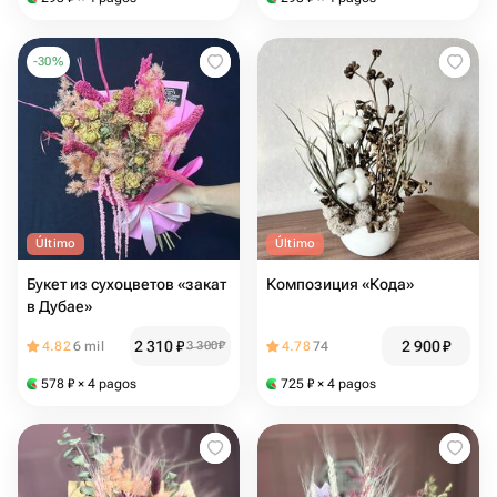
-
30
%
Último
Último
Букет из сухоцветов «закат
Композиция «Кода»
в Дубае»
2 310
₽
2 900
₽
4.82
6 mil
3 300
₽
4.78
74
578
₽
× 4 pagos
725
₽
× 4 pagos