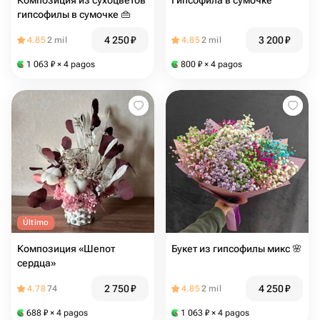
Композиция из сухоцветов
Гипсофила в сумочке
гипсофилы в сумочке 👜
4 250
₽
3 200
₽
4.85
2 mil
4.85
2 mil
1 063
₽
× 4 pagos
800
₽
× 4 pagos
Último
Композиция «Шепот
Букет из гипсофилы микс 🌸
сердца»
2 750
₽
4 250
₽
4.78
74
4.85
2 mil
688
₽
× 4 pagos
1 063
₽
× 4 pagos