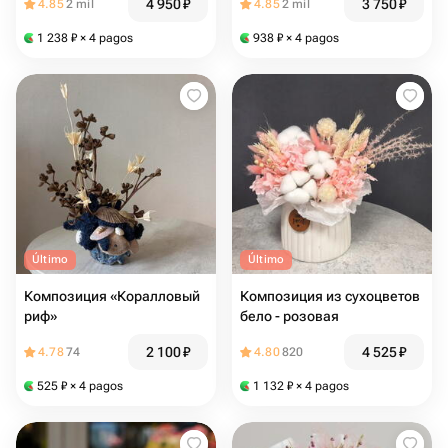
4 950
₽
3 750
₽
4.85
2 mil
4.85
2 mil
1 238
₽
× 4 pagos
938
₽
× 4 pagos
Último
Último
Композиция «Коралловый
Композиция из сухоцветов
риф»
бело - розовая
2 100
₽
4 525
₽
4.78
74
4.80
820
525
₽
× 4 pagos
1 132
₽
× 4 pagos