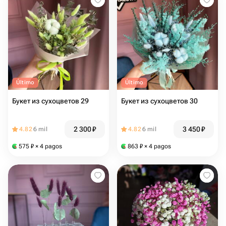
Último
Último
Букет из сухоцветов 29
Букет из сухоцветов 30
2 300
₽
3 450
₽
4.82
6 mil
4.82
6 mil
575
₽
× 4 pagos
863
₽
× 4 pagos