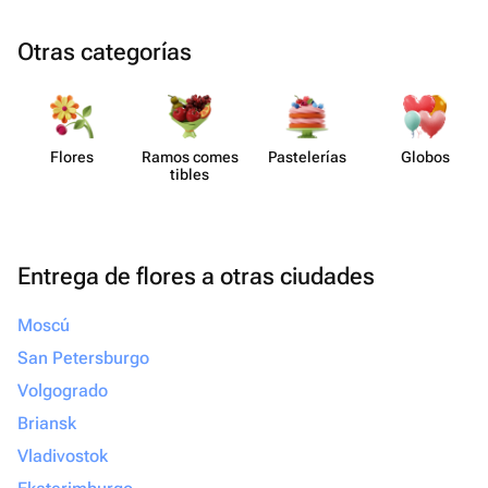
Otras categorías
Flores
Ramos comes​
Paste​lerías
Globos
tibles
Entrega de flores a otras ciudades
Moscú
San Petersburgo
Volgogrado
Briansk
Vladivostok