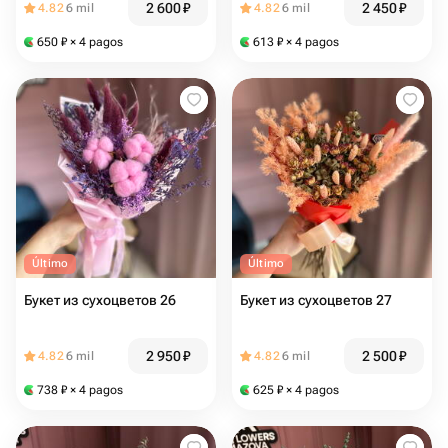
2 600
₽
2 450
₽
4.82
6 mil
4.82
6 mil
650
₽
× 4 pagos
613
₽
× 4 pagos
Último
Último
Букет из сухоцветов 26
Букет из сухоцветов 27
2 950
₽
2 500
₽
4.82
6 mil
4.82
6 mil
738
₽
× 4 pagos
625
₽
× 4 pagos