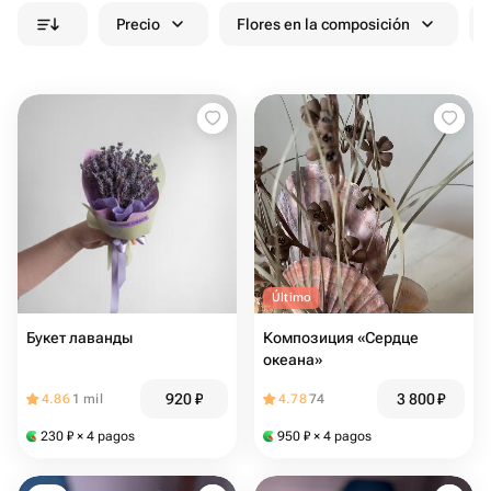
Precio
Flores en la composición
Último
Букет лаванды
Композиция «Сердце
океана»
920
₽
3 800
₽
4.86
1 mil
4.78
74
230
₽
× 4 pagos
950
₽
× 4 pagos