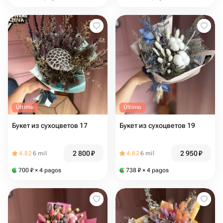
Último
Último
Букет из сухоцветов 17
Букет из сухоцветов 19
2 800
₽
2 950
₽
4.82
6 mil
4.82
6 mil
700
₽
× 4 pagos
738
₽
× 4 pagos