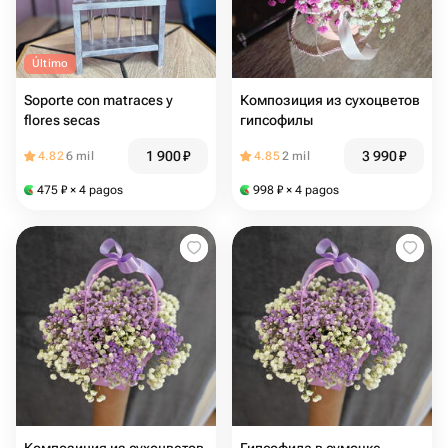
Último
Soporte con matraces y
Композиция из сухоцветов
flores secas
гипсофилы
1 900
₽
3 990
₽
4.82
6 mil
4.85
2 mil
475
₽
× 4 pagos
998
₽
× 4 pagos