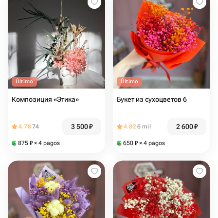
Último
Último
Композиция «Этика»
Букет из сухоцветов 6
3 500
₽
2 600
₽
4.78
74
4.82
6 mil
875
₽
× 4 pagos
650
₽
× 4 pagos