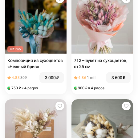
Último
Композиция из сухоцветов
712 – Букет из сухоцветов,
«Нежный бриз»
от 25 см
3 000
₽
3 600
₽
4.83
309
4.86
1 mil
750
₽
× 4 pagos
900
₽
× 4 pagos