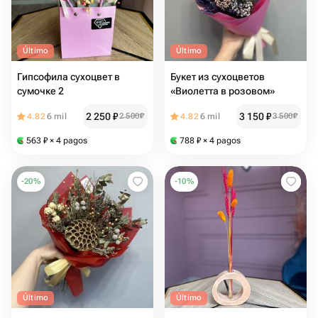
Último
Último
Гипсофила сухоцвет в
Букет из сухоцветов
сумочке 2
«Виолетта в розовом»
2 250
₽
3 150
₽
4.82
6 mil
2 500
₽
4.82
6 mil
3 500
₽
563
₽
× 4 pagos
788
₽
× 4 pagos
-
20
%
-
10
%
Último
Último