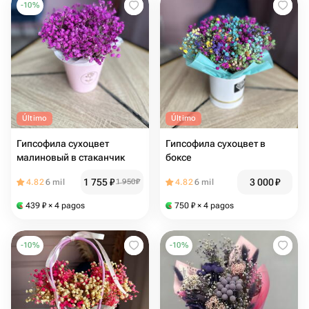
-
10
%
Último
Último
Гипсофила сухоцвет
Гипсофила сухоцвет в
малиновый в стаканчик
боксе
1 755
₽
3 000
₽
4.82
6 mil
1 950
₽
4.82
6 mil
439
₽
× 4 pagos
750
₽
× 4 pagos
-
10
%
-
10
%