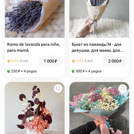
Ramo de lavanda para niña,
Букет из лаванды M - для
para mamá
девушки, для мамы, для
бабушки
1 000
₽
2 000
₽
4.92
3 mil
4.92
3 mil
250
₽
× 4 pagos
500
₽
× 4 pagos