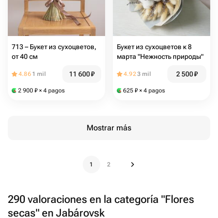
713 – Букет из сухоцветов,
Букет из сухоцветов к 8
от 40 см
марта "Нежность природы"
11 600
₽
2 500
₽
4.86
1 mil
4.92
3 mil
2 900
₽
× 4 pagos
625
₽
× 4 pagos
Mostrar más
1
2
290 valoraciones en la categoría "Flores
secas" en Jabárovsk