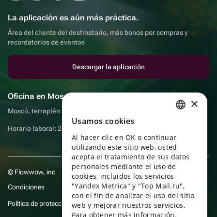
La aplicación es aún más práctica.
Área del cliente del destinatario, más bonos por compras y
recordatorios de eventos
Descargar la aplicación
Oficina en Moscú
×
Moscú, terraplén Sadovnicheskaya, 9, sala 2/3
Usamos cookies
RUSSIAN
Horario laboral: 24 horas
Al hacer clic en OK o continuar
ENGLISH
utilizando este sitio web, usted
UKRAINIAN
acepta el tratamiento de sus datos
personales mediante el uso de
© Flowwow, inc
PORTUGUESE
cookies, incluidos los servicios
"Yandex Metrica" y "Top Mail.ru",
Condiciones
SPANISH
con el fin de analizar el uso del sitio
Política de protección y privacidad de datos
web y mejorar nuestros servicios.
HUNGARIAN
Para obtener más información,