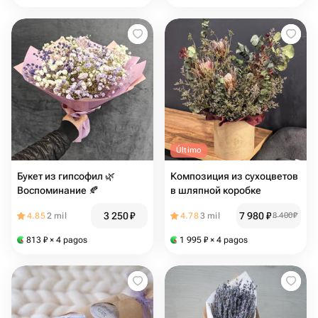
Último
Букет из гипсофил 🌿
Композиция из сухоцветов
Воспоминание 🍂
в шляпной коробке
3 250
₽
7 980
₽
4.85
2 mil
4.78
3 mil
8 400
₽
813
₽
× 4 pagos
1 995
₽
× 4 pagos