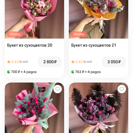
Último
Último
Букет из сухоцветов 20
Букет из сухоцветов 21
2 800
₽
3 050
₽
4.82
6 mil
4.82
6 mil
700
₽
× 4 pagos
763
₽
× 4 pagos