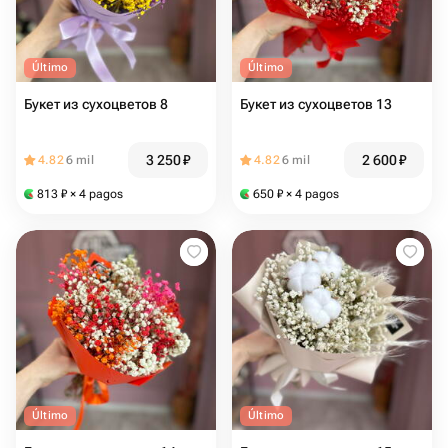
Último
Último
Букет из сухоцветов 8
Букет из сухоцветов 13
3 250
₽
2 600
₽
4.82
6 mil
4.82
6 mil
813
₽
× 4 pagos
650
₽
× 4 pagos
Último
Último