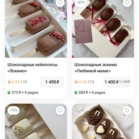
-
20
%
Шоколадные кейкпопсы
Шоколадные эскимо
«Эскимо»
«Любимой маме»
1 490
₽
1 400
₽
4.98
170
4.98
170
1 750
₽
373
₽
× 4 pagos
350
₽
× 4 pagos
-
15
%