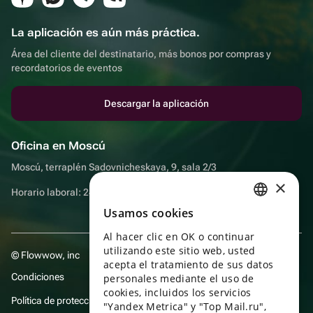
La aplicación es aún más práctica.
Área del cliente del destinatario, más bonos por compras y
recordatorios de eventos
Descargar la aplicación
Oficina en Moscú
Moscú, terraplén Sadovnicheskaya, 9, sala 2/3
×
Horario laboral: 24 horas
Usamos cookies
RUSSIAN
Al hacer clic en OK o continuar
ENGLISH
utilizando este sitio web, usted
© Flowwow, inc
UKRAINIAN
acepta el tratamiento de sus datos
Condiciones
personales mediante el uso de
PORTUGUESE
cookies, incluidos los servicios
Política de protección y privacidad de datos
"Yandex Metrica" y "Top Mail.ru",
SPANISH