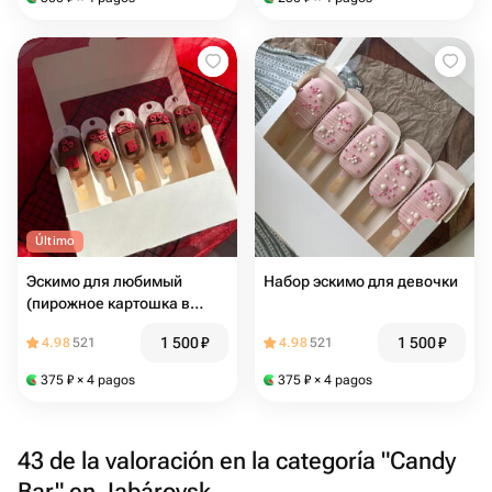
Último
Эскимо для любимый
Набор эскимо для девочки
(пирожное картошка в
шоколаде)
1 500
₽
1 500
₽
4.98
521
4.98
521
375
₽
× 4 pagos
375
₽
× 4 pagos
43 de la valoración en la categoría "Candy
Bar" en Jabárovsk