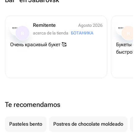
Remitente
Agosto 2026
acerca de la tienda
БОТАНИКА
R
R
Очень красивый букет 🥰
Букеты с
быстро! 
Te recomendamos
Pasteles bento
Postres de chocolate moldeado
T