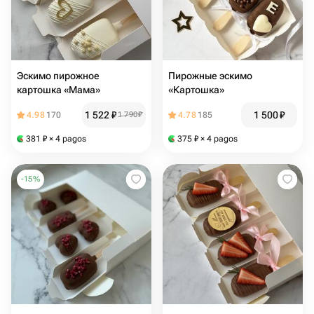
Эскимо пирожное
Пирожные эскимо
картошка «Мама»
«Картошка»
1 522
₽
1 500
₽
4.98
170
1 790
₽
4.78
185
381
₽
× 4 pagos
375
₽
× 4 pagos
-
15
%