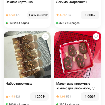
Эскимо картошка
Эскимо «Картошка»
1 437
₽
1 300
₽
4.98
170
1 690
₽
4.78
185
360
₽
× 4 pagos
325
₽
× 4 pagos
Набор пирожных
Маленькие пирожные
эскимо для любимого, для
девушки
1 200
₽
1 000
₽
4.98
521
4.98
521
300
₽
× 4 pagos
250
₽
× 4 pagos