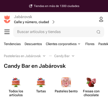
Tiendas en más de 1300 ciudades
Jabárovsk
Calle y número, ciudad
Buscar artículos y tiendas
Tendencias
Descuentos
Clientes corporativos
Flores
Pastel
Pastelerías en Jabárovsk
Candy Bar
Candy Bar en Jabárovsk
Todos los
Tartas
Pasteles bento
Fresas con
artículos
chocolate