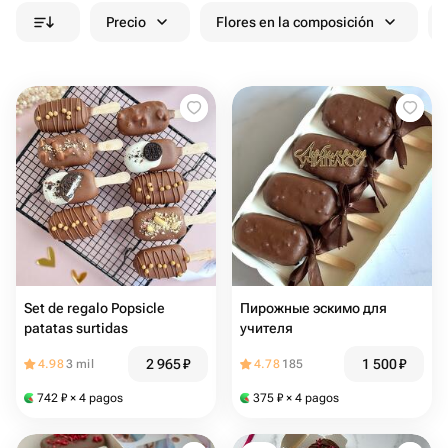
Precio
Flores en la composición
Set de regalo Popsicle
Пирожные эскимо для
patatas surtidas
учителя
2 965
₽
1 500
₽
4.98
3 mil
4.78
185
742
₽
× 4 pagos
375
₽
× 4 pagos