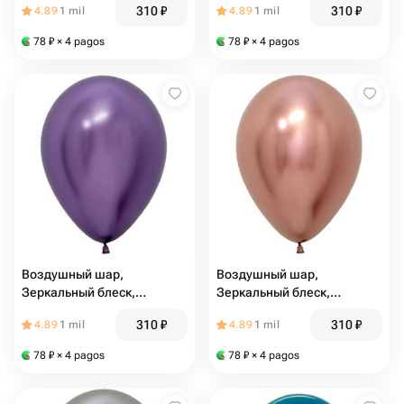
310
₽
310
₽
4.89
1 mil
4.89
1 mil
78
₽
× 4 pagos
78
₽
× 4 pagos
Воздушный шар,
Воздушный шар,
Зеркальный блеск,
Зеркальный блеск,
Фиолетовый, хром (10107)
Розовое золото, хром
310
₽
310
₽
4.89
1 mil
4.89
1 mil
(10108)
78
₽
× 4 pagos
78
₽
× 4 pagos