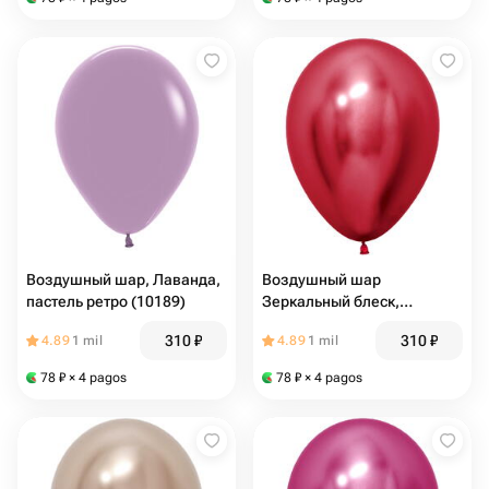
Воздушный шар, Лаванда,
Воздушный шар
пастель ретро (10189)
Зеркальный блеск,
Красный, хром (10099)
310
₽
310
₽
4.89
1 mil
4.89
1 mil
78
₽
× 4 pagos
78
₽
× 4 pagos