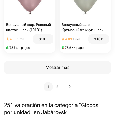
Воздушный шар, Розовый
Воздушный шар,
цветок, шелк (10181)
Кремовый жемчуг, шелк
(10182)
310
₽
310
₽
4.89
1 mil
4.89
1 mil
78
₽
× 4 pagos
78
₽
× 4 pagos
Mostrar más
1
2
251 valoración en la categoría "Globos
por unidad" en Jabárovsk