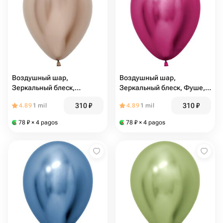
Воздушный шар,
Воздушный шар,
Зеркальный блеск,
Зеркальный блеск, Фуше,
Шампань, хром (10100)
хром (10101)
310
₽
310
₽
4.89
1 mil
4.89
1 mil
78
₽
× 4 pagos
78
₽
× 4 pagos