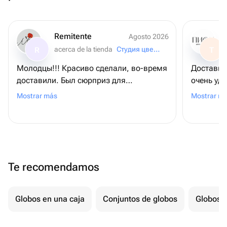
Remitente
Agosto 2026
acerca de la tienda
Студия цветов «Маки»
R
T
Молодцы!!! Красиво сделали, во-время
Доставка 
доставили. Был сюрприз для
очень удо
получательницы... И он удался!!!
сожалени
Mostrar más
Mostrar m
Рекомендую всем "Студия цветов "
Маки"!
Te recomendamos
Globos en una caja
Conjuntos de globos
Globos p