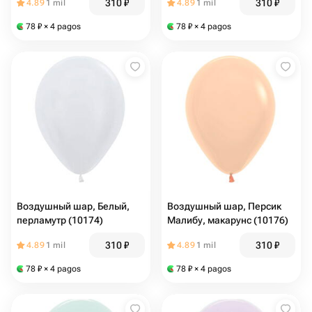
310
₽
310
₽
4.89
1 mil
4.89
1 mil
78
₽
× 4 pagos
78
₽
× 4 pagos
Воздушный шар, Белый,
Воздушный шар, Персик
перламутр (10174)
Малибу, макарунс (10176)
310
₽
310
₽
4.89
1 mil
4.89
1 mil
78
₽
× 4 pagos
78
₽
× 4 pagos