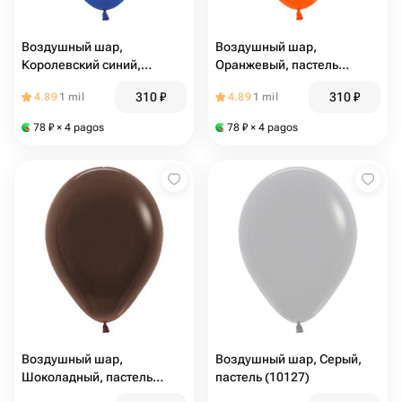
Воздушный шар,
Воздушный шар,
Королевский синий,
Оранжевый, пастель
пастель (10124)
(10125)
310
₽
310
₽
4.89
1 mil
4.89
1 mil
78
₽
× 4 pagos
78
₽
× 4 pagos
Воздушный шар,
Воздушный шар, Серый,
Шоколадный, пастель
пастель (10127)
(10126)