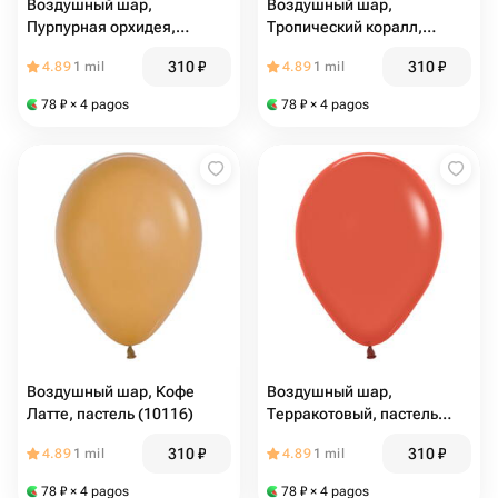
Воздушный шар,
Воздушный шар,
Пурпурная орхидея,
Тропический коралл,
пастель (10114)
пастель (10115)
310
₽
310
₽
4.89
1 mil
4.89
1 mil
78
₽
× 4 pagos
78
₽
× 4 pagos
Воздушный шар, Кофе
Воздушный шар,
Латте, пастель (10116)
Терракотовый, пастель
(10117)
310
₽
310
₽
4.89
1 mil
4.89
1 mil
78
₽
× 4 pagos
78
₽
× 4 pagos