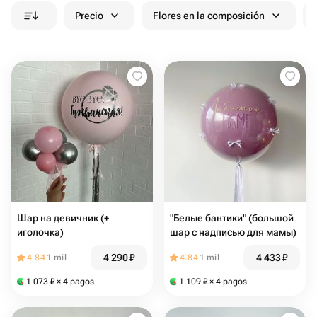
Precio
Flores en la composición
Шар на девичник (+
"Белые бантики" (большой
иголочка)
шар с надписью для мамы)
4 290
₽
4 433
₽
4.84
1 mil
4.84
1 mil
1 073
₽
× 4 pagos
1 109
₽
× 4 pagos