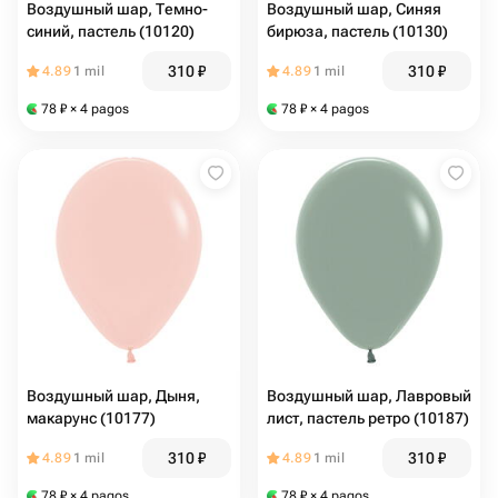
Воздушный шар, Темно-
Воздушный шар, Синяя
синий, пастель (10120)
бирюза, пастель (10130)
310
₽
310
₽
4.89
1 mil
4.89
1 mil
78
₽
× 4 pagos
78
₽
× 4 pagos
Воздушный шар, Дыня,
Воздушный шар, Лавровый
макарунс (10177)
лист, пастель ретро (10187)
310
₽
310
₽
4.89
1 mil
4.89
1 mil
78
₽
× 4 pagos
78
₽
× 4 pagos