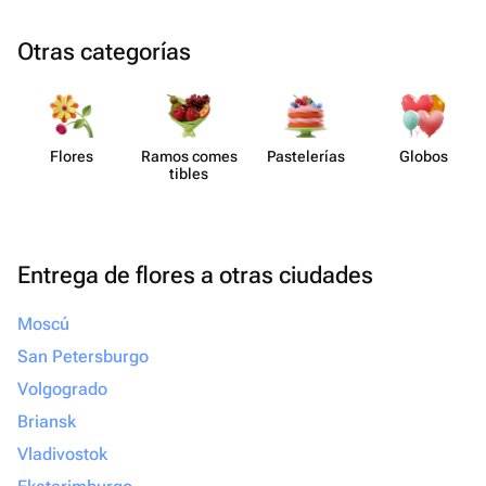
Otras categorías
Flores
Ramos comes​
Paste​lerías
Globos
tibles
Entrega de flores a otras ciudades
Moscú
San Petersburgo
Volgogrado
Briansk
Vladivostok