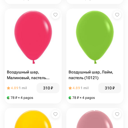
Воздушный шар,
Воздушный шар, Лайм,
Малиновый, пастель
пастель (10121)
(10119)
310
₽
310
₽
4.89
1 mil
4.89
1 mil
78
₽
× 4 pagos
78
₽
× 4 pagos