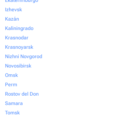
Ekaterimburgo
Izhevsk
Kazán
Kaliningrado
Krasnodar
Krasnoyarsk
Nizhni Novgorod
Novosibirsk
Omsk
Perm
Rostov del Don
Samara
Tomsk