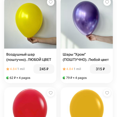
Воздушный шар
Шары "Хром"
(поштучно). ЛЮБОЙ ЦВЕТ
(ПОШТУЧНО). Любой цвет
245
₽
315
₽
4.84
1 mil
4.84
1 mil
62
₽
× 4 pagos
79
₽
× 4 pagos