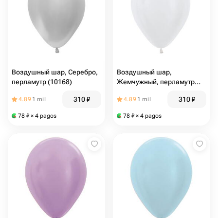
Воздушный шар, Серебро,
Воздушный шар,
перламутр (10168)
Жемчужный, перламутр
(10169)
310
₽
310
₽
4.89
1 mil
4.89
1 mil
78
₽
× 4 pagos
78
₽
× 4 pagos