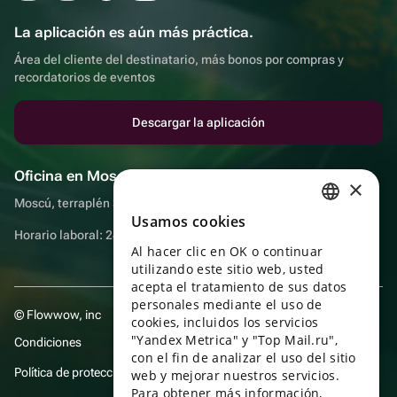
La aplicación es aún más práctica.
Área del cliente del destinatario, más bonos por compras y
recordatorios de eventos
Descargar la aplicación
Oficina en Moscú
×
Moscú, terraplén Sadovnicheskaya, 9, sala 2/3
Usamos cookies
RUSSIAN
Horario laboral: 24 horas
Al hacer clic en OK o continuar
ENGLISH
utilizando este sitio web, usted
UKRAINIAN
acepta el tratamiento de sus datos
personales mediante el uso de
© Flowwow, inc
PORTUGUESE
cookies, incluidos los servicios
"Yandex Metrica" y "Top Mail.ru",
Condiciones
SPANISH
con el fin de analizar el uso del sitio
Política de protección y privacidad de datos
web y mejorar nuestros servicios.
HUNGARIAN
Para obtener más información,