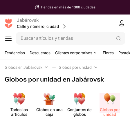
Tiendas en más de 1300 ciudades
Jabárovsk
Calle y número, ciudad
Buscar artículos y tiendas
Tendencias
Descuentos
Clientes corporativos
Flores
Pastel
Globos en Jabárovsk
Globos por unidad
Globos por unidad en Jabárovsk
Todos los
Globos en una
Conjuntos de
Globos por
artículos
caja
globos
unidad