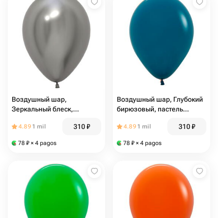
Воздушный шар,
Воздушный шар, Глубокий
Зеркальный блеск,
бирюзовый, пастель
Серебро, хром (10109)
(10110)
310
₽
310
₽
4.89
1 mil
4.89
1 mil
78
₽
× 4 pagos
78
₽
× 4 pagos