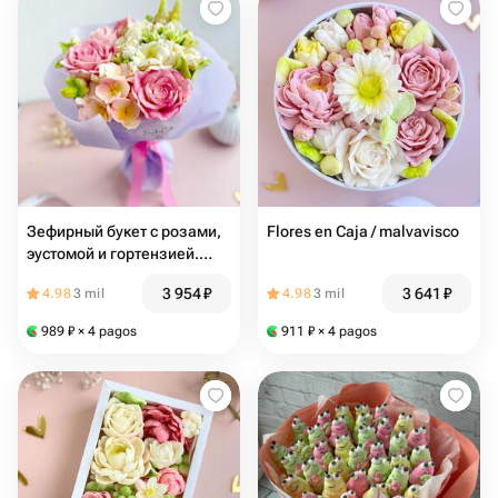
Зефирный букет с розами,
Flores en Caja / malvavisco
эустомой и гортензией.
Подарок для девушки,
3 954
₽
3 641
₽
4.98
3 mil
4.98
3 mil
женщины, коллеги, сестры,
подруги
989
₽
× 4 pagos
911
₽
× 4 pagos