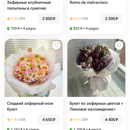
Зефирные клубничные
Ramo de malvavisco
тюльпаны в сумочке
2 800
₽
3 300
₽
4.86
269
4.98
438
700
₽
× 4 pagos
825
₽
× 4 pagos
Сладкий зефирный wow
Букет из зефирных цветов «
букет
Лакомое наслаждение»
4 650
₽
4 400
₽
4.98
438
4.86
269
1 163
₽
× 4 pagos
1 100
₽
× 4 pagos