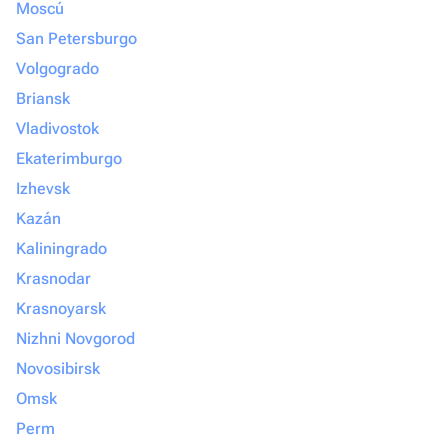
Moscú
San Petersburgo
Volgogrado
Briansk
Vladivostok
Ekaterimburgo
Izhevsk
Kazán
Kaliningrado
Krasnodar
Krasnoyarsk
Nizhni Novgorod
Novosibirsk
Omsk
Perm