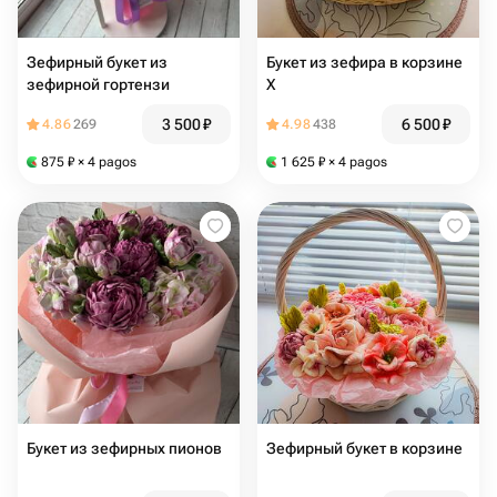
Зефирный букет из
Букет из зефира в корзине
зефирной гортензи
X
3 500
₽
6 500
₽
4.86
269
4.98
438
875
₽
× 4 pagos
1 625
₽
× 4 pagos
Букет из зефирных пионов
Зефирный букет в корзине