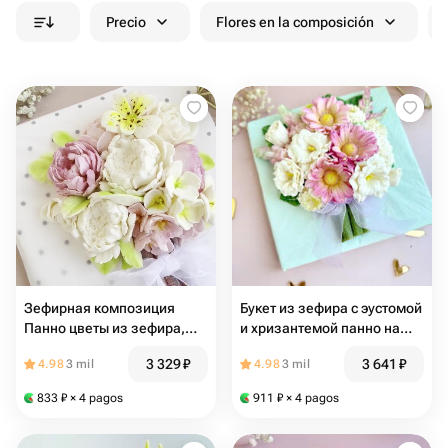
Precio
Flores en la composición
Зефирная композиция
Букет из зефира с эустомой
Панно цветы из зефира,
и хризантемой панно на
букет, подарокмаме,
день рождения,
3 329
₽
3 641
₽
4.98
3 mil
4.98
3 mil
сестре, девушке, коллеге,
комплимент , подарок
учителю, воспитателю
девушке, женщине, маме,
833
₽
× 4 pagos
911
₽
× 4 pagos
коллеге, сестре