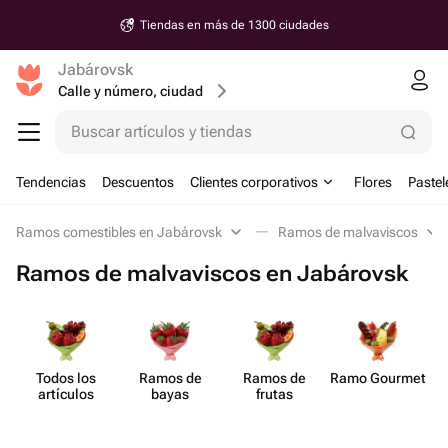
Tiendas en más de 1300 ciudades
Jabárovsk
Calle y número, ciudad
Buscar artículos y tiendas
Tendencias
Descuentos
Clientes corporativos
Flores
Pastel
Ramos comestibles en Jabárovsk
Ramos de malvaviscos
Ramos de malvaviscos en Jabárovsk
Todos los
Ramos de
Ramos de
Ramo Gourmet
artículos
bayas
frutas