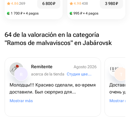
6 800
₽
3 980
₽
4.86
269
4.98
438
1 700
₽
× 4 pagos
995
₽
× 4 pagos
64 de la valoración en la categoría
"Ramos de malvaviscos" en Jabárovsk
Remitente
Agosto 2026
acerca de la tienda
Студия цветов «Маки»
R
T
Молодцы!!! Красиво сделали, во-время
Доставка 
доставили. Был сюрприз для
очень удо
получательницы... И он удался!!!
сожалени
Mostrar más
Mostrar m
Рекомендую всем "Студия цветов "
Маки"!