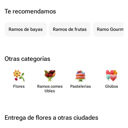
Te recomendamos
Ramos de bayas
Ramos de frutas
Ramo Gourmet
Otras categorías
Flores
Ramos comes​
Paste​lerías
Globos
tibles
Entrega de flores a otras ciudades