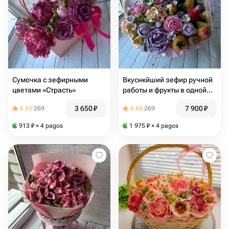
Сумочка с зефирными
Вкуснкйший зефир ручной
цветами «Страсть»
работы и фрукты в одной
корзине
3 650
₽
7 900
₽
4.86
269
4.86
269
913
₽
× 4 pagos
1 975
₽
× 4 pagos