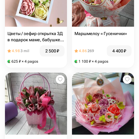
Цветы / зефир открытка 3Д
Маршмелоу « Гусенички»
в подарок маме, бабушке,
сестре, дочери,
2 500
₽
4 400
₽
4.98
3 mil
4.86
269
комплимент, весна,
подруге
625
₽
× 4 pagos
1 100
₽
× 4 pagos