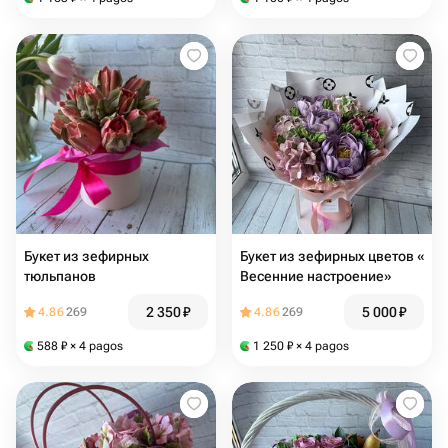
Букет из зефирных
Букет из зефирных цветов «
тюльпанов
Весенние настроение»
2 350
₽
5 000
₽
4.86
269
4.86
269
588
₽
× 4 pagos
1 250
₽
× 4 pagos