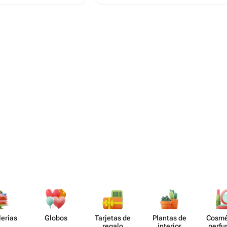
lerías
Globos
Tarjetas de
Plantas de
Cosmé
regalo
interior
perf​