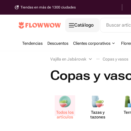
Tiendas en más de 1300 ciudades
Catálogo
Buscar artíc
Tendencias
Descuentos
Clientes corporativos
Flore
Vajilla en Jabárovsk
Copas y vasos
Copas y vas
Todos los
Tazas y
Ter
artículos
tazones