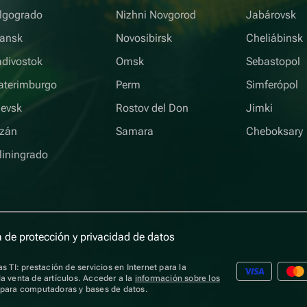
lgogrado
Nizhni Novgorod
Jabárovsk
iansk
Novosibirsk
Cheliábinsk
adivostok
Omsk
Sebastopol
aterimburgo
Perm
Simferópol
hevsk
Rostov del Don
Jimki
zán
Samara
Cheboksary
liningrado
a de protección y privacidad de datos
s TI: prestación de servicios en Internet para la
a venta de artículos. Acceder a la
información sobre los
s para computadoras y bases de datos.