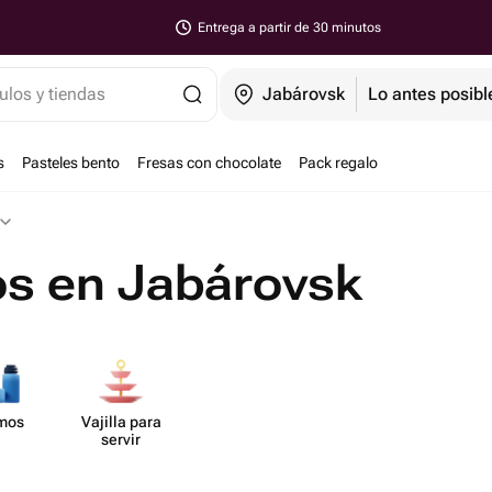
Entrega a partir de 30 minutos
ulos y tiendas
Jabárovsk
Lo antes posibl
s
Pasteles bento
Fresas con chocolate
Pack regalo
os en Jabárovsk
mos
Vajilla para
servir