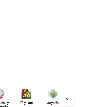
tica y
Té y café
Joyería
Regalos
Deco​
umería
gourmet