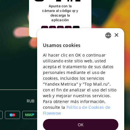
Apunta con la
cámara al código qr y
descarga la
aplicación
×
Usamos cookies
RUSSIAN
Al hacer clic en OK o continuar
ENGLISH
utilizando este sitio web, usted
UKRAINIAN
acepta el tratamiento de sus datos
personales mediante el uso de
PORTUGUESE
cookies, incluidos los servicios
"Yandex Metrica" y "Top Mail.ru",
SPANISH
con el fin de analizar el uso del sitio
web y mejorar nuestros servicios.
HUNGARIAN
RUB
Para obtener más información,
Español
ITALIAN
consulte la
Política de Cookies de
Flowwow
FRENCH
OK
TURKISH