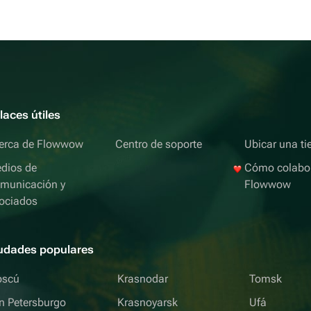
laces útiles
erca de Flowwow
Centro de soporte
Ubicar una ti
dios de
Cómo colabo
municación y
Flowwow
ociados
udades populares
scú
Krasnodar
Tomsk
n Petersburgo
Krasnoyarsk
Ufá