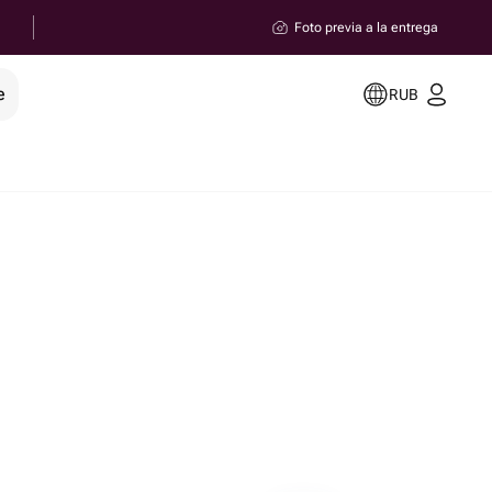
Foto previa a la entrega
e
RUB