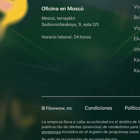
Vo
Oficina en Moscú
Br
Moscú, terraplén
Sadovnicheskaya, 9, sala 2/3
Vl
Horario laboral: 24 horas
Ek
Iz
Ka
Ka
Condiciones
Polític
© Flowwow, inc
La empresa lleva a cabo su actividad en el ámbito de la
publicación de ofertas (anuncios) de vendedores para l
programas
incluidos en el registro de programas ruso
Se aplican
tecnologías de recomendación