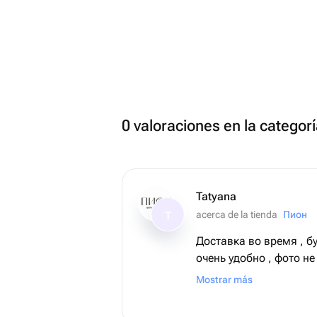
0 valoraciones en la categor
Tatyana
acerca de la tienda
Пион
T
Доставка во время , б
очень удобно , фото не
сожалению , так радо
Mostrar más