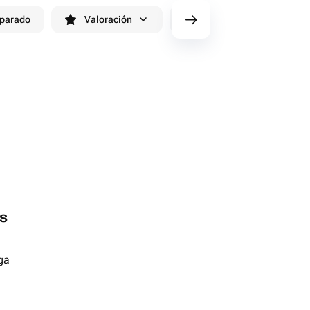
eparado
Valoración
cv/filters/name_fast_delivery
s
ga