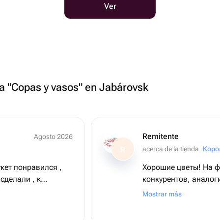
Ver
ía "Copas y vasos" en Jabárovsk
Remitente
Agosto 2026
acerca de la tienda
Коро
R
укет понравился ,
Хорошие цветы! На ф
 сделали , к
конкурентов, аналог
вались
осыпался за 2 дня, у
Mostrar más
уже неделю почти ст
жару! Рекомендую