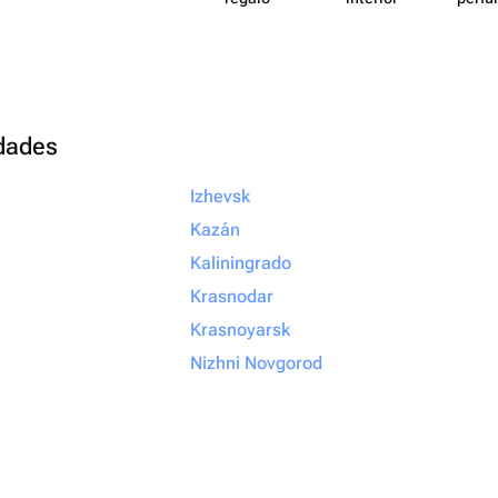
udades
Izhevsk
Kazán
Kaliningrado
Krasnodar
Krasnoyarsk
Nizhni Novgorod