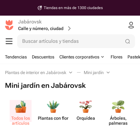
Tiendas en más de 1300 ciudades
Jabárovsk
Calle y número, ciudad
Buscar artículos y tiendas
Tendencias
Descuentos
Clientes corporativos
Flores
Pastel
Plantas de interior en Jabárovsk
Mini jardín
Mini jardín en Jabárovsk
Todos los
Plantas con flor
Orquídea
Árboles,
artículos
palmeras