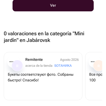
Ver
0 valoraciones en la categoría "Mini
jardín" en Jabárovsk
Remitente
Agosto 2026
acerca de la tienda
БОТАНИКА
R
R
Букеты соответствуют фото. Собраны
Все просто супер, 
быстро! Спасибо!
100