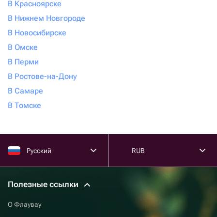
В Красноярске
В Нижнем Новгороде
В Новосибирске
В Омске
В Перми
В Ростове-на-Дону
В Самаре
В Томске
Русский
RUB
Полезные ссылки
О Флаувау