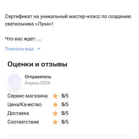
Сертификат на уникальный мастер-класс по созданию
светильника «Луна»!
Что вас ждет:
— три часа полного погружения в творчество
Показать еще
— атмосферный плейлист
— угощения и чаёк
Оценки и отзывы
— помощь профессиональных художников
— все необходимые материалы
Отправитель
О
Апрель 2026
Сертификат может иметь разный дизайн, но при этом
Сервис магазина
5
/5
сохранять свой праздничный, подарочный вид. Его
Цена/Качество
5
/5
красиво перевяжут элегантной лентой, добавляя нотку
изящества и торжественности. В каждом конверте
Доставка
5
/5
также будет вложено вдохновляющее письмо, которое
Соответствие
5
/5
делает подарок ещё более особенным ❤️