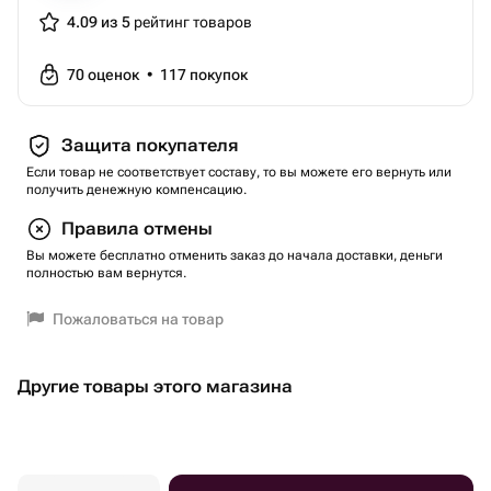
15:00.
4.09 из 5
рейтинг товаров
Для заказа пропуска в бизнес-центр, где находится
зал, необходима предварительная запись.
70
оценок
•
117
покупок
Вы приобретаете подарочный сертификат только на это
развлечение.
Защита покупателя
Это и еще сотни развлечений на выбор вы можете
Если товар не соответствует составу, то вы можете его вернуть или
пройти по одному Универсальному сертификату
получить денежную компенсацию.
Агентство Экстрима АХАА
Правила отмены
Тип сертификата: подарки-впечатления
Вы можете бесплатно отменить заказ до начала доставки, деньги
Вид подарка-впечатления: экстрим
полностью вам вернутся.
Тематика: с детьми
Вес: 0.1 кг..
Пожаловаться на товар
Другие товары этого магазина