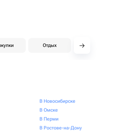
окупки
Отдых
Детские
Д
В Новосибирске
В Омске
В Перми
В Ростове-на-Дону