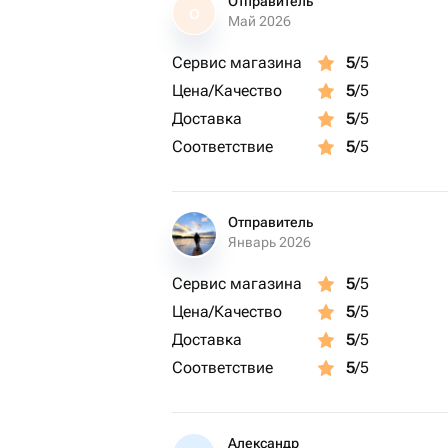
Отправитель
О
использованием концентрата, в сос
Май 2026
горького апельсина, лимона, мяты и
Сервис магазина
5
/5
выводит токсины, поможет скоррект
Цена/Качество
5
/5
укрепит стенки сосудов.
Доставка
5
/5
Продолжительность: 2 часа
Соответствие
5
/5
Отправитель
Январь 2026
Сервис магазина
5
/5
Цена/Качество
5
/5
Доставка
5
/5
Соответствие
5
/5
Александр