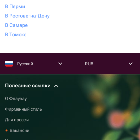
В Перми
В Ростове-на-Дону
В Самаре
В Томске
Русский
RUB
Полезные ссылки
О Флаувау
Фирменный стиль
Для прессы
Вакансии