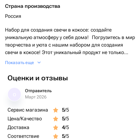
Страна производства
Россия
Набор для создания свечи в кокосе: создайте
уникальную атмосферу у себя дома! Погрузитесь в мир
творчества и уюта с нашим набором для создания
свечи в кокосе! Этот уникальный продукт не только
позволяет вам собственноручно создать свечу в
Показать еще
кокосе,но и станет стильным элементом декора для
вашего дома. 🕯️Свеча в кокосе – это не просто
Оценки и отзывы
источник света, но и оригинальная деталь интерьера.
Она идеально впишется в любой стиль: от
Отправитель
О
классического до современного.
Март 2026
Все для творчества: В нашем наборе вы найдете все
Сервис магазина
5
/5
необходимое для создания свечи: натуральный кокос,
Цена/Качество
5
/5
скан для плавления,палочка для
размешивания,украшение бутоны роз и перламутр,
Доставка
4
/5
фитиль и фитиледержатель ,а самое главное
Соответствие
5
/5