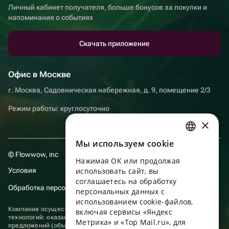
Личный кабинет получателя, больше бонусов за покупки и
напоминания о событиях
Скачать приложение
Офис в Москве
г. Москва, Садовническая набережная, д. 9, помещение 2/3
Режим работы: круглосуточно
×
Мы используем сookie
RUSSIAN
© Flowwow, inc
Нажимая ОК или продолжая
ENGLISH
Условия
использовать сайт, вы
UKRAINIAN
соглашаетесь на обработку
Обработка персональных данных
персональных данных с
PORTUGUESE
использованием cookie-файлов,
Компания осуществляет деятельность в области информационных
включая сервисы «Яндекс
SPANISH
технологий: оказание услуг в сети “Интернет” по размещению
Метрика» и «Top Mail.ru», для
предложений (объявлений) продавцов о реализации товаров.