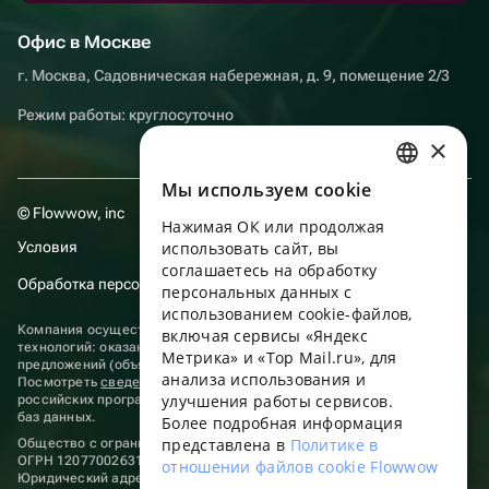
Офис в Москве
г. Москва, Садовническая набережная, д. 9, помещение 2/3
Режим работы: круглосуточно
×
Мы используем сookie
RUSSIAN
© Flowwow, inc
Нажимая ОК или продолжая
ENGLISH
использовать сайт, вы
Условия
UKRAINIAN
соглашаетесь на обработку
Обработка персональных данных
персональных данных с
PORTUGUESE
использованием cookie-файлов,
Компания осуществляет деятельность в области информационных
включая сервисы «Яндекс
SPANISH
технологий: оказание услуг в сети “Интернет” по размещению
Метрика» и «Top Mail.ru», для
предложений (объявлений) продавцов о реализации товаров.
анализа использования и
HUNGARIAN
Посмотреть
сведения о программах
, включенных в реестр
улучшения работы сервисов.
российских программ для электронных вычислительных машин и
ITALIAN
баз данных.
Более подробная информация
представлена в
Политике в
Общество с ограниченной ответственностью «ФЛАУВАУ»
FRENCH
ОГРН 1207700263198, ИНН 9702020445
отношении файлов cookie Flowwow
Юридический адрес: г. Москва, вн.тер. г. Муниципальный округ