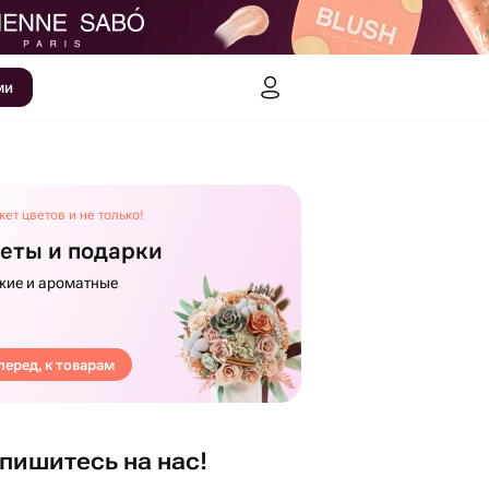
ми
кет цветов и не только!
еты и подарки
жие и ароматные
перед, к товарам
пишитесь на нас!