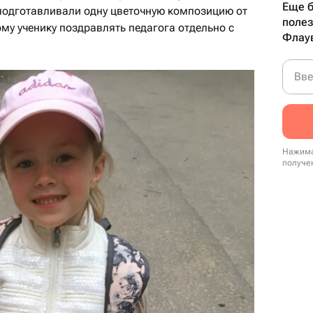
Еще б
 подготавливали одну цветочную композицию от
полез
ому ученику поздравлять педагога отдельно с
Флау
Вве
Нажима
получе