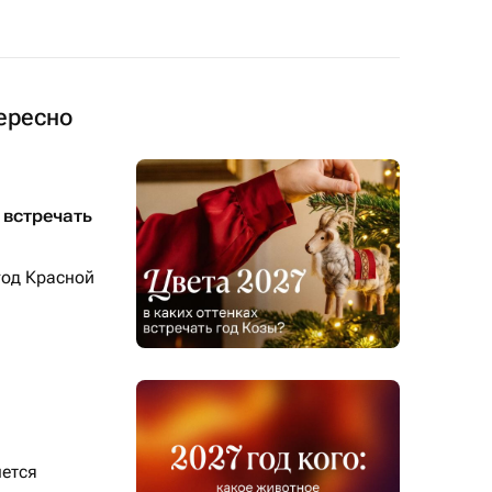
ересно
х встречать
год Красной
нется