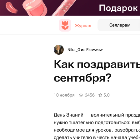
Селлерам
Журнал
Nika_G из Flowwow
Как поздравить
сентября?
10 ноября
6456
5,0
День Знаний — волнительный праздн
нужно тщательно подготовиться: выб
необходимое для уроков, разобратьс
сделать учителю в честь начала уче