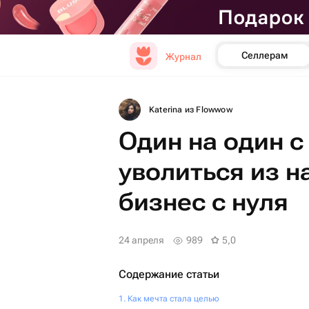
Селлерам
Журнал
Katerina из Flowwow
Один на один с
уволиться из н
бизнес с нуля
24 апреля
989
5,0
Содержание статьи
Как мечта стала целью