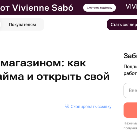
Покупателям
Стать селле
Заб
 магазином: как
Подпи
айма и открыть свой
работ
Вве
Скопировать ссылку
Нажима
получе