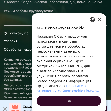
г. Москва, Садовническая набережная, д. 9, помещение 2/3
Режим работы: круглосуточно
×
Мы используем сookie
RUSSIAN
© Flowwow, inc
Нажимая ОК или продолжая
ENGLISH
Условия
использовать сайт, вы
UKRAINIAN
соглашаетесь на обработку
Обработка персональных данных
персональных данных с
PORTUGUESE
использованием cookie-файлов,
Компания осуществляет деятельность в области информационных
включая сервисы «Яндекс
SPANISH
технологий: оказание услуг в сети “Интернет” по размещению
Метрика» и «Top Mail.ru», для
предложений (объявлений) продавцов о реализации товаров.
анализа использования и
HUNGARIAN
Посмотреть
сведения о программах
, включенных в реестр
улучшения работы сервисов.
российских программ для электронных вычислительных машин и
ITALIAN
баз данных.
Более подробная информация
представлена в
Политике в
Общество с ограниченной ответственностью «ФЛАУВАУ»
FRENCH
ОГРН 1207700263198, ИНН 9702020445
отношении файлов cookie Flowwow
Юридический адрес: г. Москва, вн.тер. г. Муниципальный округ
TURKISH
Замоскворечье, наб. Садовническая, д. 9, помещ. 2/3.
OK
hello@flowwow.com
8 800 555-16-15
GERMAN
Скидка до 10% на первый заказ!
Применяются
рекомендательные технологии
Открыть
Забирайте промокод в приложении!