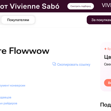
Покупателям
За покупка
те Flowwow
Бу
Цв
Све
Скопировать ссылку
В
трумент конверсии
одавцов
ых райдеров
Под