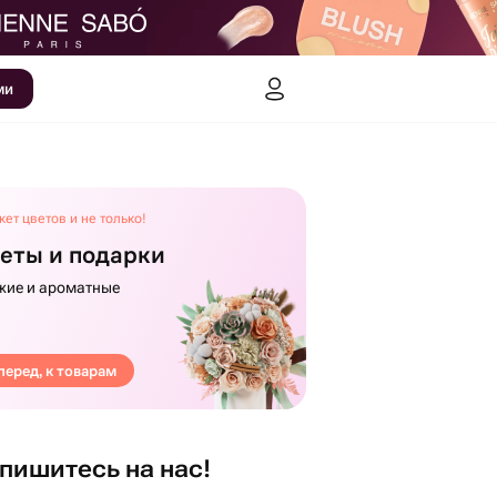
ми
кет цветов и не только!
еты и подарки
жие и ароматные
перед, к товарам
пишитесь на нас!