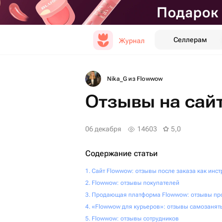
Селлерам
Журнал
Nika_G из Flowwow
Отзывы на сай
06 декабря
14603
5,0
Содержание статьи
Сайт Flowwow: отзывы после заказа как инс
Flowwow: отзывы покупателей
Продающая платформа Flowwow: отзывы пр
«Flowwow для курьеров»: отзывы самозанят
Flowwow: отзывы сотрудников