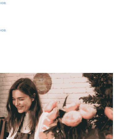
нов
нов