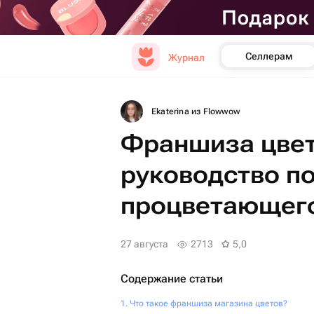
Селлерам
Журнал
Ekaterina из Flowwow
Франшиза цвет
руководство п
процветающего
27 августа
2713
5,0
Содержание статьи
Что такое франшиза магазина цветов?