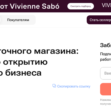
Покупателям
Стать селле
Заб
очного магазина:
Подпи
о открытию
работ
 бизнеса
Вве
Скопировать ссылку
Нажима
получе