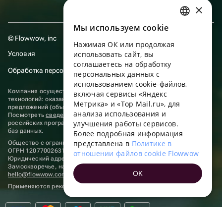
×
Мы используем сookie
RUSSIAN
© Flowwow, inc
Нажимая ОК или продолжая
ENGLISH
Условия
использовать сайт, вы
UKRAINIAN
соглашаетесь на обработку
Обработка персональных данных
персональных данных с
PORTUGUESE
использованием cookie-файлов,
Компания осуществляет деятельность в области информационных
включая сервисы «Яндекс
SPANISH
технологий: оказание услуг в сети “Интернет” по размещению
Метрика» и «Top Mail.ru», для
предложений (объявлений) продавцов о реализации товаров.
анализа использования и
HUNGARIAN
Посмотреть
сведения о программах
, включенных в реестр
улучшения работы сервисов.
российских программ для электронных вычислительных машин и
ITALIAN
баз данных.
Более подробная информация
представлена в
Политике в
Общество с ограниченной ответственностью «ФЛАУВАУ»
FRENCH
ОГРН 1207700263198, ИНН 9702020445
отношении файлов cookie Flowwow
Юридический адрес: г. Москва, вн.тер. г. Муниципальный округ
TURKISH
Замоскворечье, наб. Садовническая, д. 9, помещ. 2/3.
OK
hello@flowwow.com
8 800 555-16-15
GERMAN
Применяются
рекомендательные технологии
POLISH