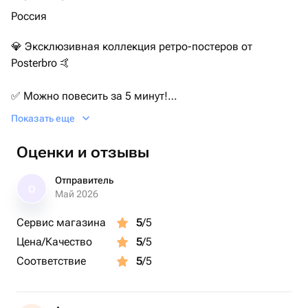
Россия
💎 Эксклюзивная коллекция ретро-постеров от
Posterbro 🤙
✅ Можно повесить за 5 минут!
Показать еще
📜 Материал - полуглянцевая сатиновая бумага
премиального уровня
Оценки и отзывы
📦 Упаковка - крафтовый свиток в красивом тубусе
Отправитель
О
Май 2026
📋 Комплектация:
Сервис магазина
5
/5
- интерьерный постер
Цена/Качество
5
/5
- дизайнерский тубус
- магнитный подвес
Соответствие
5
/5
- крючок забивной
- крючок самоклеящийся (для плитки)