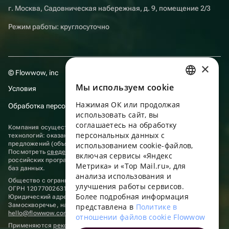
г. Москва, Садовническая набережная, д. 9, помещение 2/3
Режим работы: круглосуточно
×
© Flowwow, inc
Мы используем сookie
Условия
RUSSIAN
Нажимая ОК или продолжая
Обработка персональных данных
ENGLISH
использовать сайт, вы
UKRAINIAN
соглашаетесь на обработку
Компания осуществляет деятельность в области информационных
персональных данных с
технологий: оказание услуг в сети “Интернет” по размещению
PORTUGUESE
предложений (объявлений) продавцов о реализации товаров.
использованием cookie-файлов,
Посмотреть
сведения о программах
, включенных в реестр
включая сервисы «Яндекс
SPANISH
российских программ для электронных вычислительных машин и
Метрика» и «Top Mail.ru», для
баз данных.
анализа использования и
HUNGARIAN
Общество с ограниченной ответственностью «ФЛАУВАУ»
улучшения работы сервисов.
ОГРН 1207700263198, ИНН 9702020445
ITALIAN
Более подробная информация
Юридический адрес: г. Москва, вн.тер. г. Муниципальный округ
Замоскворечье, наб. Садовническая, д. 9, помещ. 2/3.
представлена в
Политике в
FRENCH
hello@flowwow.com
8 800 555-16-15
отношении файлов cookie Flowwow
Применяются
рекомендательные технологии
TURKISH