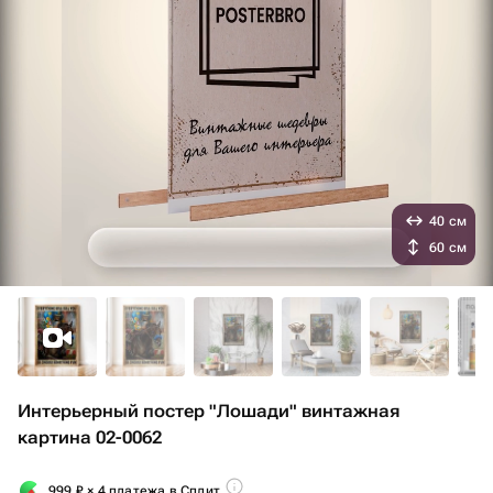
40 см
60 см
Интерьерный постер "Лошади" винтажная
картина 02-0062
999
₽
× 4 платежа в Сплит