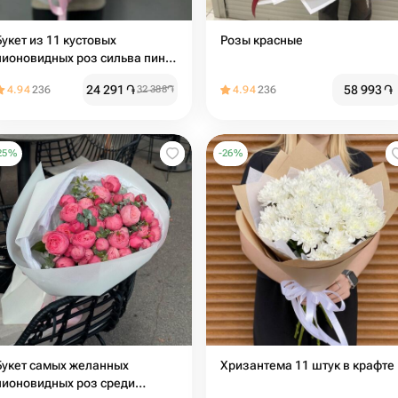
Букет из 11 кустовых
Розы красные
пионовидных роз сильва пинк
пион
24 291
֏
58 993
֏
4.94
236
32 388
֏
4.94
236
25
%
-
26
%
Букет самых желанных
Хризантема 11 штук в крафте
пионовидных роз среди