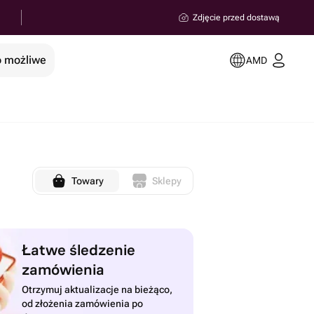
Zdjęcie przed dostawą
o możliwe
AMD
Towary
Sklepy
Łatwe śledzenie
zamówienia
Otrzymuj aktualizacje na bieżąco,
od złożenia zamówienia po