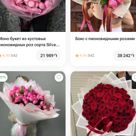
Моно букет из кустовых
Бокс с пионовидными розами
пионовидных роз сорта Silva
Pink
21 989
֏
38 242
֏
4.95
542
4.95
542
25
%