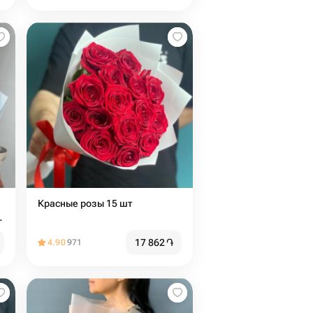
Красные розы 15 шт
.
в
17 862
֏
4.90
971