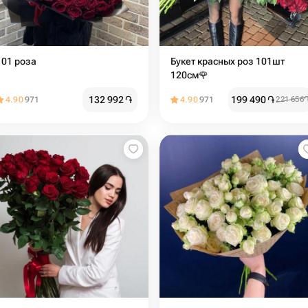
101 роза
Букет красных роз 101шт
120см🌹
132 992
֏
199 490
֏
4.90
971
4.90
971
221 656