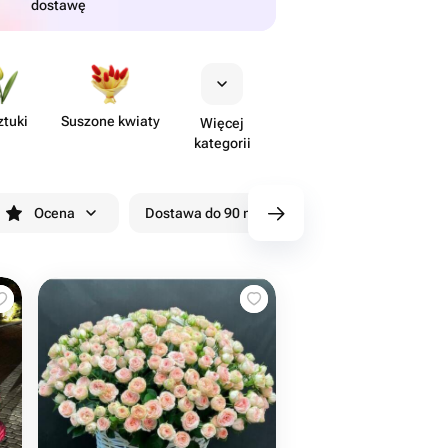
dostawę
ztuki
Suszone kwiaty
Więcej
kategorii
Ocena
Dostawa do 90 minut
Rabaty