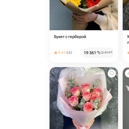
Букет с герберой
19 361
֏
4.95
542
25 814
֏
-