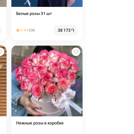
Белые розы 31 шт
38 173
֏
4.94
236
Нежные розы в коробке