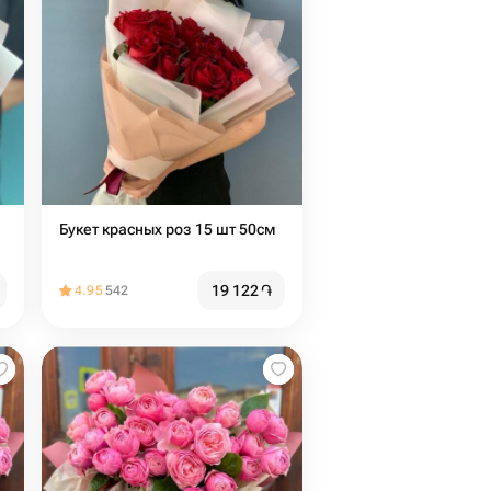
Букет красных роз 15 шт 50см
19 122
֏
4.95
542