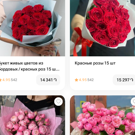
Букет живых цветов из
Красные розы 15 шт
бордовых / красных роз 15 шт.
(40 см) Красивый букет цветов
14 341
֏
15 297
֏
4.95
542
4.95
542
/ Букет роз