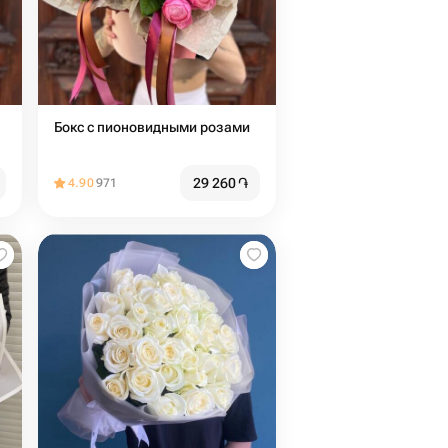
Бокс с пионовидными розами
29 260
֏
4.90
971