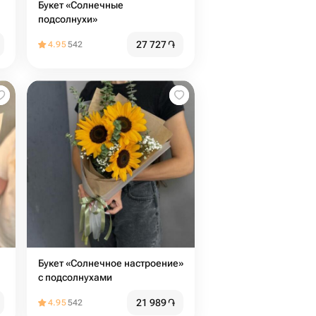
Букет «Солнечные
подсолнухи»
27 727
֏
4.95
542
Букет «Солнечное настроение»
с подсолнухами
21 989
֏
4.95
542