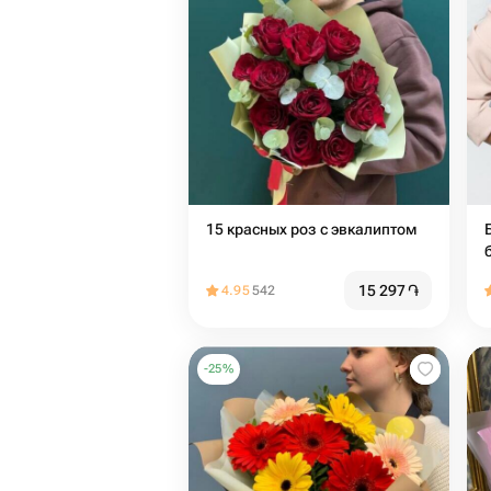
15 красных роз с эвкалиптом
15 297
֏
4.95
542
-
25
%