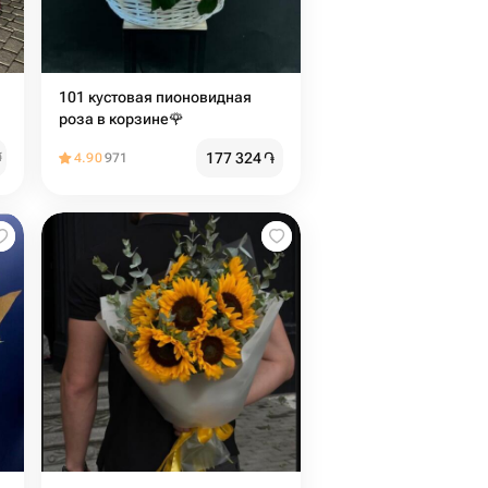
101 кустовая пионовидная
роза в корзине🌹
177 324
֏
֏
4.90
971