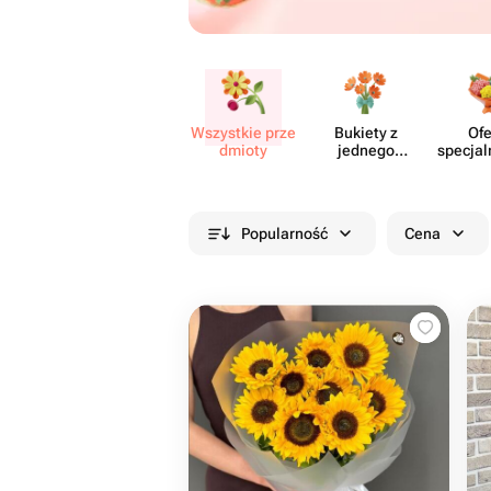
Wszystkie prze​
Bukiety z
Ofe
dmioty
jednego
specjal
rodzaju
cia
kwiatów
Popularność
Cena