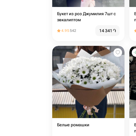
Букет из роз Джумилия 7шт с
эвкалиптом
14 341
֏
4.95
542
-
Белые ромашки