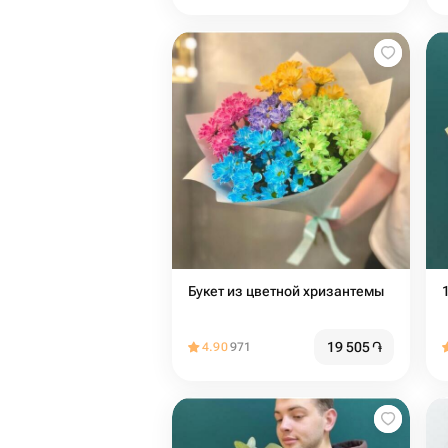
Букет из цветной хризантемы
19 505
֏
4.90
971