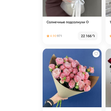
Солнечные подсолнухи 🌻
22 166
֏
4.90
971