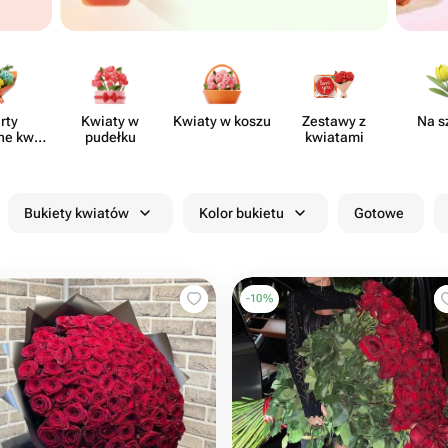
rty
Kwiaty w
Kwiaty w koszu
Zestawy z
Na s
ne kwia​
pudełku
kwiatami
rni
Bukiety kwiatów
Kolor bukietu
Gotowe
-
10
%