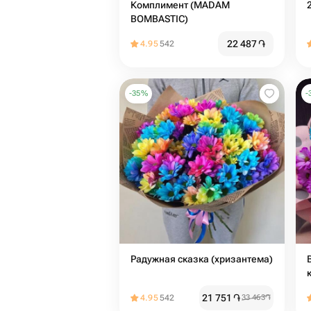
Комплимент (MADAM
BOMBASTIC)
22 487
֏
4.95
542
-
35
%
-
Радужная сказка (хризантема)
21 751
֏
4.95
542
33 463
֏