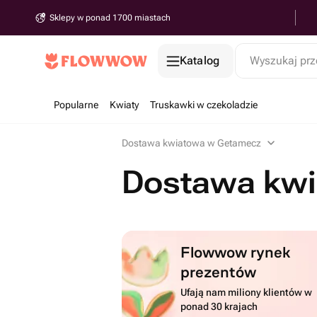
Sklepy w ponad 1700 miastach
Katalog
Wyszukaj prz
Popularne
Kwiaty
Truskawki w czekoladzie
Dostawa kwiatowa w Getamecz
Dostawa kw
Flowwow rynek
prezentów
Ufają nam miliony klientów w
ponad 30 krajach