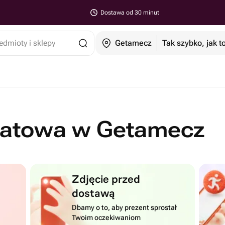
Dostawa od 30 minut
edmioty i sklepy
Getamecz
Tak szybko, jak t
iatowa w Getamecz
Zdjęcie przed
dostawą
Dbamy o to, aby prezent sprostał
Twoim oczekiwaniom