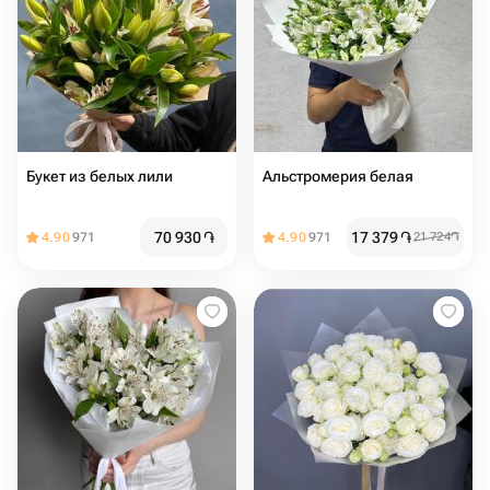
Букет из белых лили
Альстромерия белая
70 930
֏
17 379
֏
4.90
971
4.90
971
21 724
֏