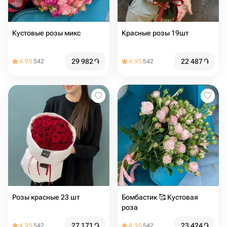
Кустовые розы микс
Красные розы 19шт
29 982
֏
22 487
֏
4.95
542
4.95
542
Розы красные 23 шт
Бомбастик 🥰 Кустовая
роза
27 171
֏
23 424
֏
4.95
542
4.95
542