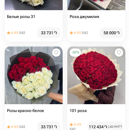
Белые розы 31
Роза джумилия
33 731
֏
58 000
֏
4.95
542
4.95
542
-
20
%
Розы красно-белое
101 роза
4.95
33 731
֏
112 434
֏
4.95
542
140 542
֏
542