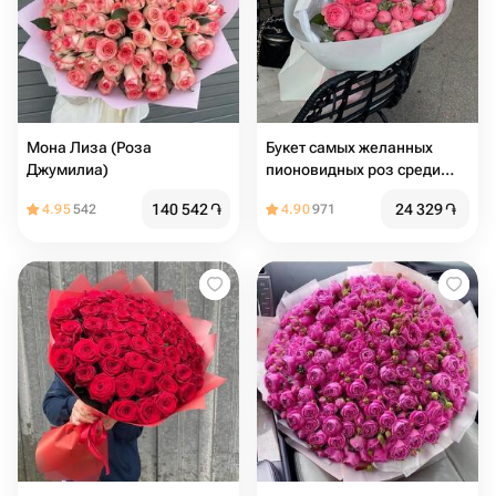
Мона Лиза (Роза
Букет самых желанных
Джумилиа)
пионовидных роз среди
девушек
140 542
֏
24 329
֏
4.95
542
4.90
971