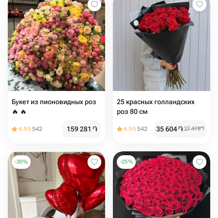
Букет из пионовидных роз
25 красных голландских
🔥 🔥
роз 80 см
159 281
֏
35 604
֏
4.95
542
4.95
542
37 478
֏
-
20
%
-
25
%