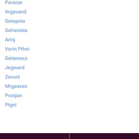
Paracar
Argavand
Getapnia
Gehanista
Arinj
Verin Pthni
Getamecz
Jegward
Zovuni
Mrgaszen
Prosjan
Ptgni