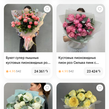
Букет супер пышных
Кустовых пионовидных
кустовых пионовидных роз
пион роз Сильва пинк с
бомбастик
эвкалиптом
24 361
֏
23 424
֏
4.95
542
4.95
542