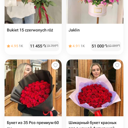
Bukiet 15 czerwonych róż
Jaklin
11 455
֏
51 000
֏
4.95
1K
19 750
֏
4.91
1K
60 000
֏
Букет из 35 Роз премиум 60
Шикарный букет красных