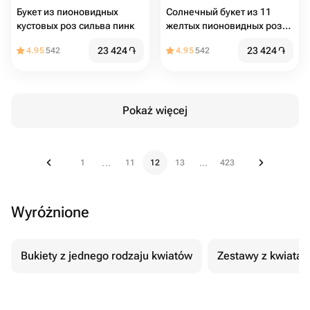
Букет из пионовидных
Солнечный букет из 11
кустовых роз сильва пинк
желтых пионовидных роз
пион баблс
23 424
֏
23 424
֏
4.95
542
4.95
542
Pokaż więcej
1
11
12
13
423
...
...
Wyróżnione
Bukiety z jednego rodzaju kwiatów
Zestawy z kwiatam