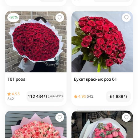
-
20
%
101 роза
Букет красных роз 61
4.95
112 434
֏
61 838
֏
140 542
֏
4.95
542
542