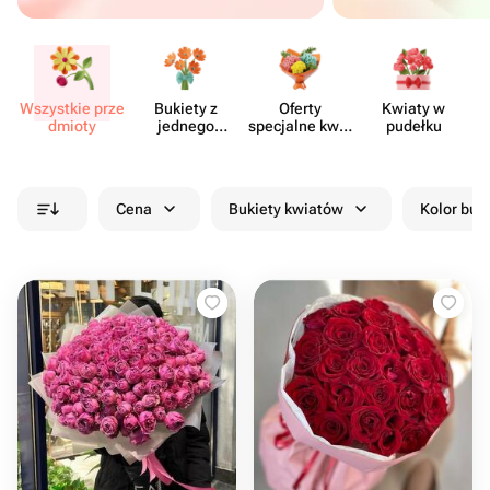
Wszystkie prze​
Bukiety z
Oferty
Kwiaty w
Kw
dmioty
jednego
specjalne kwia​
pudełku
rodzaju
ciarni
kwiatów
Cena
Bukiety kwiatów
Kolor buk