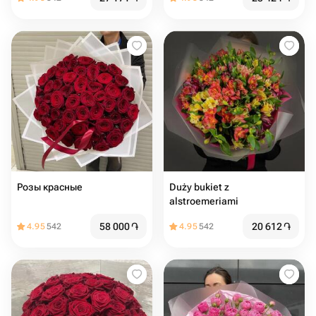
Розы красные
Duży bukiet z
alstroemeriami
58 000
֏
20 612
֏
4.95
542
4.95
542