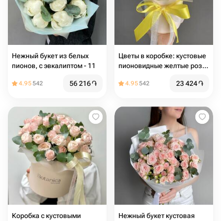
Нежный букет из белых
Цветы в коробке: кустовые
пионов, с эвкалиптом - 11
пионовидные желтые розы
с эвкалиптом
56 216
֏
23 424
֏
4.95
542
4.95
542
Коробка с кустовыми
Нежный букет кустовая