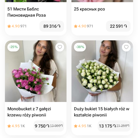
51 Мисти Баблс
25 красных роз
Пионовидная Роза
89 316
֏
22 591
֏
4.90
971
4.90
971
-
25
%
-
38
%
Monobucket z 7 gałęzi
Duży bukiet 15 białych róż w
krzewu róży piwonii
kształcie piwonii
9 750
֏
13 175
֏
4.95
1K
13 000
֏
4.95
1K
21 250
֏