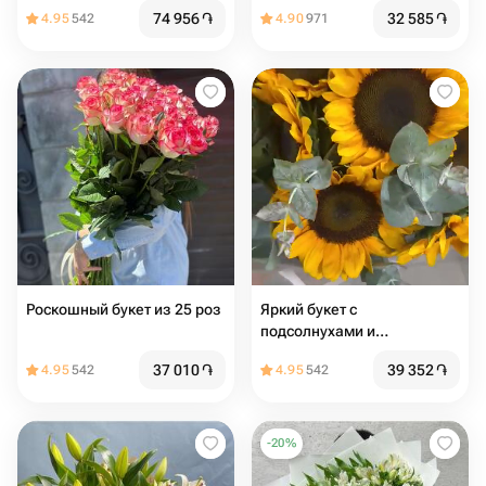
74 956
֏
32 585
֏
4.95
542
4.90
971
Роскошный букет из 25 роз
Яркий букет с
подсолнухами и
эвкалиптом
37 010
֏
39 352
֏
4.95
542
4.95
542
-
20
%