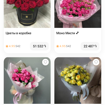
Цветы в коробке
Моно Мисти 💕
51 532
֏
22 487
֏
4.95
542
4.95
542