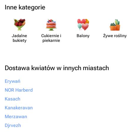
Inne kategorie
Jadalne
Cukiernie i
Balony
Żywe rośliny
bukiety
piekarnie
Dostawa kwiatów w innych miastach
Erywań
NOR Harberd
Kasach
Kanakeravan
Merzawan
Djrvezh