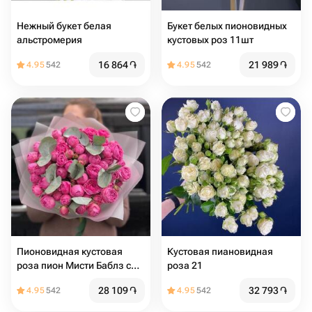
Нежный букет белая
Букет белых пионовидных
альстромерия
кустовых роз 11шт
16 864
֏
21 989
֏
4.95
542
4.95
542
Пионовидная кустовая
Кустовая пиановидная
роза пион Мисти Баблз с
роза 21
эвкалиптом
28 109
֏
32 793
֏
4.95
542
4.95
542