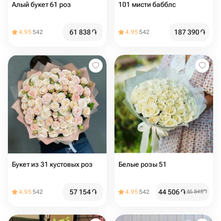
Алый букет 61 роз
101 мисти бабблс
61 838
֏
187 390
֏
4.95
542
4.95
542
Букет из 31 кустовых роз
Белые розы 51
57 154
֏
44 506
֏
4.95
542
4.95
542
46 848
֏