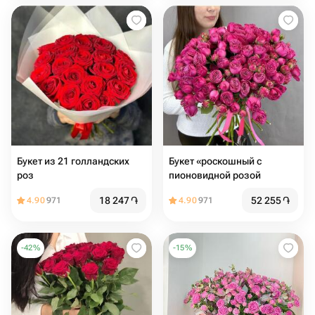
Букет из 21 голландских
Букет «роскошный с
роз
пионовидной розой
18 247
֏
52 255
֏
4.90
971
4.90
971
-
42
%
-
15
%