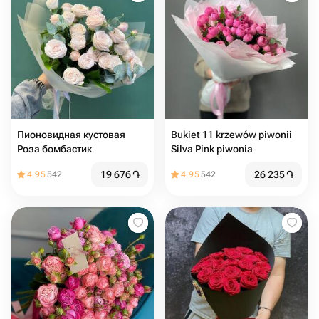
Пионовидная кустовая
Bukiet 11 krzewów piwonii
Роза бомбастик
Silva Pink piwonia
19 676
֏
26 235
֏
4.95
542
4.95
542