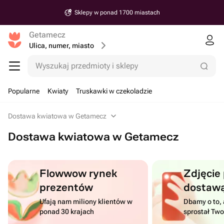
Sklepy w ponad 1700 miastach
Getamecz
Ulica, numer, miasto
Wyszukaj przedmioty i sklepy
Popularne
Kwiaty
Truskawki w czekoladzie
Dostawa kwiatowa w Getamecz
Dostawa kwiatowa w Getamecz
Flowwow rynek
Zdjęcie
prezentów
dostaw
Ufają nam miliony klientów w
Dbamy o to, 
ponad 30 krajach
sprostał Tw