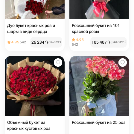
Дуо Букет красных роз и
Роскошный букет из 101
шары в виде сердца
красной розы
4.95
26 234
֏
105 407
֏
4.95
542
32 793
֏
140 542
֏
542
Объемный букет из
Роскошный букет из 25 роз
красных кустовых роз