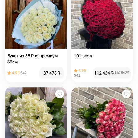
Букет из 35 Роз премиум
101 роза
60см
4.95
37 478
֏
112 434
֏
4.95
542
140 542
֏
542