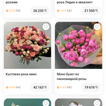
розами
роза Лидия и эвкалипт
26 235
֏
21 550
֏
4.95
542
4.95
542
Кустовая роза микс
Моно букет из
пионовидной розы
42 163
֏
19 676
֏
4.95
542
4.95
542