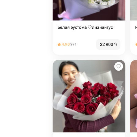
Белая эустома 🤍лизиантус
22 900
֏
4.90
971