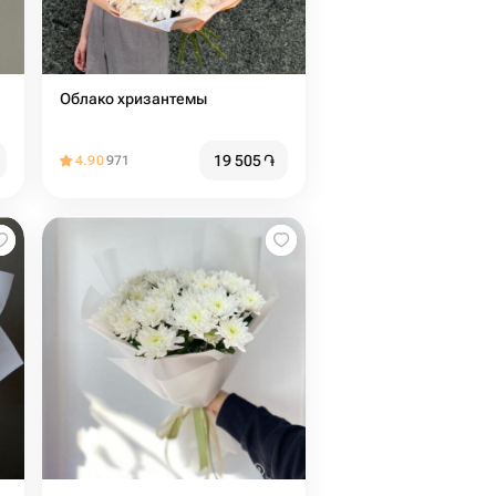
Облако хризантемы
19 505
֏
4.90
971