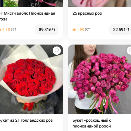
51 Мисти Баблс Пионовидная
25 красных роз
Роза
89 316
֏
22 591
֏
4.90
971
4.90
971
Букет из 21 голландских роз
Букет «роскошный с
пионовидной розой