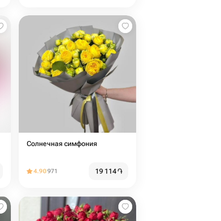
Солнечная симфония
19 114
֏
4.90
971