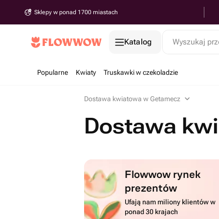
Sklepy w ponad 1700 miastach
Katalog
Wyszukaj prz
Popularne
Kwiaty
Truskawki w czekoladzie
Dostawa kwiatowa w Getamecz
Dostawa kw
Flowwow rynek
prezentów
Ufają nam miliony klientów w
ponad 30 krajach