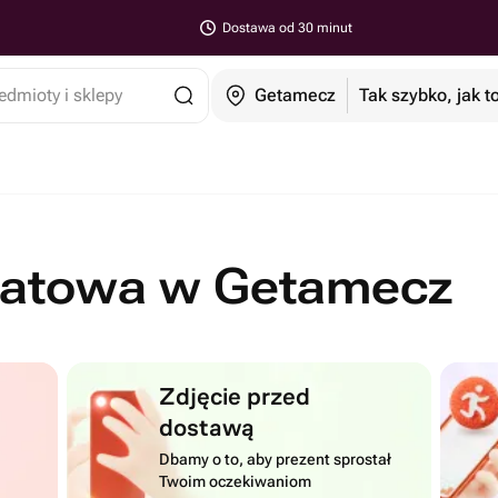
Dostawa od 30 minut
edmioty i sklepy
Getamecz
Tak szybko, jak t
iatowa w Getamecz
Zdjęcie przed
dostawą
Dbamy o to, aby prezent sprostał
Twoim oczekiwaniom