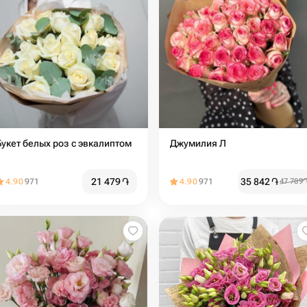
Букет белых роз с эвкалиптом
Джумилия Л
21 479
֏
35 842
֏
4.90
971
4.90
971
47 789