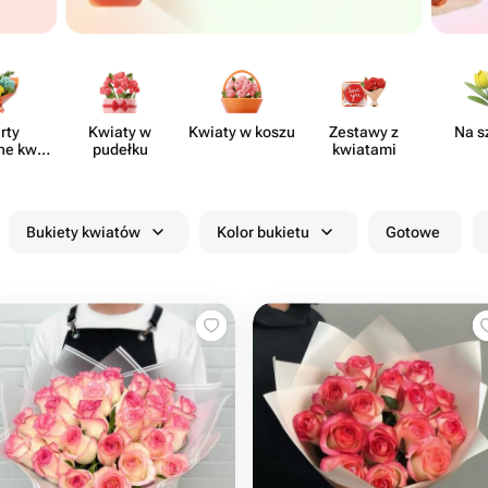
rty
Kwiaty w
Kwiaty w koszu
Zestawy z
Na s
ne kwia​
pudełku
kwiatami
rni
Bukiety kwiatów
Kolor bukietu
Gotowe