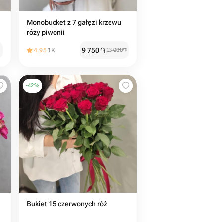
Monobucket z 7 gałęzi krzewu
róży piwonii
9 750
֏
4.95
1K
13 000
֏
-
42
%
Bukiet 15 czerwonych róż