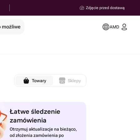
Zdjęcie przed dostawą
o możliwe
AMD
Towary
Sklepy
Łatwe śledzenie
zamówienia
Otrzymuj aktualizacje na bieżąco,
od złożenia zamówienia po