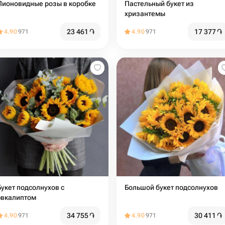
Пионовидные розы в коробке
Пастельный букет из
хризантемы
23 461
֏
17 377
֏
4.90
971
4.90
971
Букет подсолнухов с
Большой букет подсолнухов
эвкалиптом
34 755
֏
30 411
֏
4.90
971
4.90
971