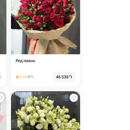
Ред пиано
46 538
֏
֏
4.90
971