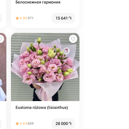
Белоснежная гармония
15 641
֏
4.90
971
Eustoma różowa (lisianthus)
28 000
֏
4.94
659