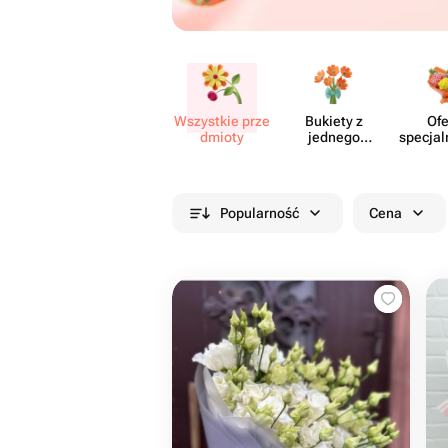
Wszystkie prze​
Bukiety z
Ofe
dmioty
jednego
specjal
rodzaju
cia
kwiatów
Popularność
Cena