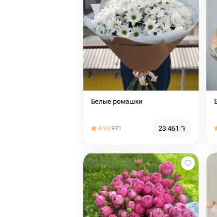
Белые ромашки
23 461
֏
4.90
971