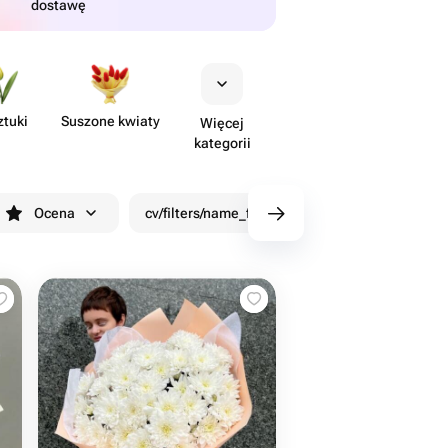
dostawę
ztuki
Suszone kwiaty
Więcej
kategorii
Ocena
cv/filters/name_fast_delivery
Rabaty