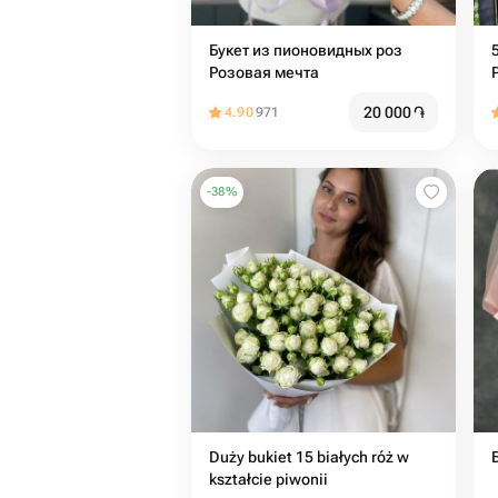
Букет из пионовидных роз
Розовая мечта
20 000
֏
4.90
971
-
38
%
Duży bukiet 15 białych róż w
kształcie piwonii