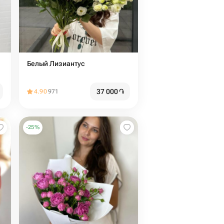
Белый Лизиантус
37 000
֏
4.90
971
-
25
%