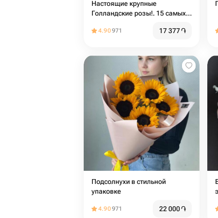
Настоящие крупные
Голландские розы!. 15 самых
отборных🌹
17 377
֏
4.90
971
Подсолнухи в стильной
упаковке
22 000
֏
4.90
971