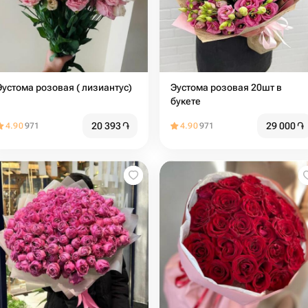
Эустома розовая ( лизиантус)
Эустома розовая 20шт в
букете
20 393
֏
29 000
֏
4.90
971
4.90
971