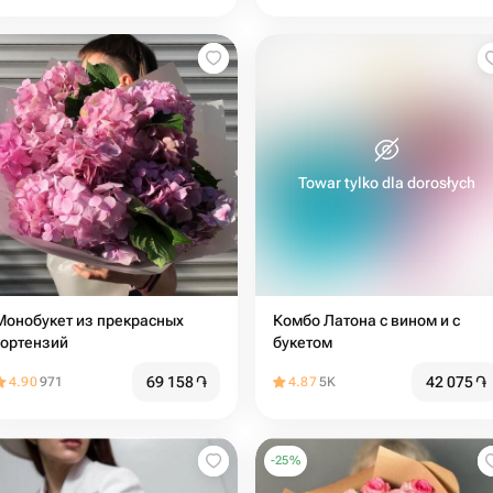
Towar tylko dla dorosłych
Монобукет из прекрасных
Комбо Латона с вином и с
гортензий
букетом
69 158
֏
42 075
֏
4.90
971
4.87
5K
-
25
%