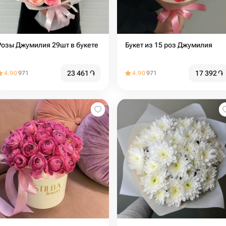
Розы Джумилия 29шт в букете
Букет из 15 роз Джумилия
23 461
֏
17 392
֏
4.90
971
4.90
971