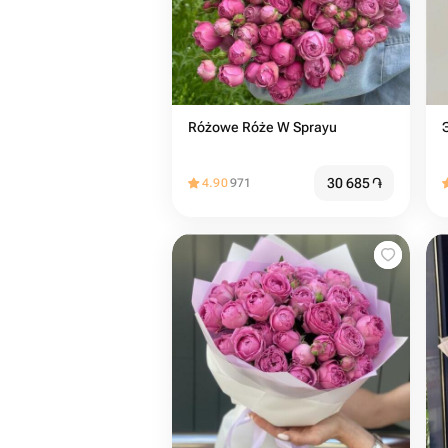
Różowe Róże W Sprayu
30 685
֏
4.90
971