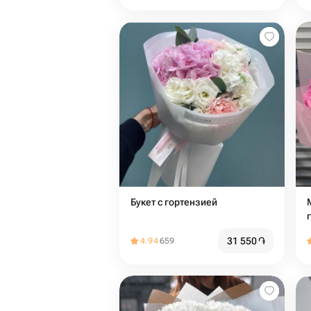
Букет с гортензией
31 550
֏
4.94
659