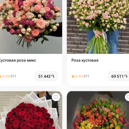
Кустовая роза микс
Роза кустовая
51 442
֏
69 511
֏
4.90
971
4.90
971