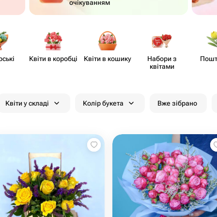
очікуванням
рські
Квіти в коробці
Квіти в кошику
Набори з
Пошт
квітами
Квіти у складі
Колір букета
Вже зібрано