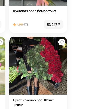
Кустовая роза бомбастик♥️
53 247
֏
4.90
971
Букет красных роз 101шт
120см