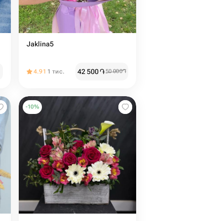
Jaklina5
42 500
֏
4.91
1 тис.
50 000
֏
-
10
%