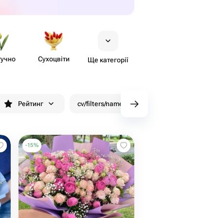
учно
Сухоцвіти
Ще категорії
Рейтинг
cv/filters/name_fast_delivery
Знижки
-
15
%