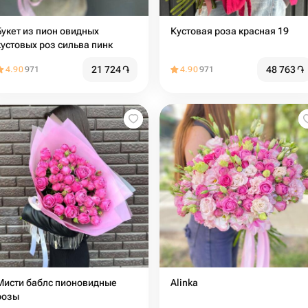
Букет из пион овидных
Кустовая роза красная 19
кустовых роз сильва пинк
21 724
֏
48 763
֏
4.90
971
4.90
971
Мисти баблс пионовидные
Alinka
розы