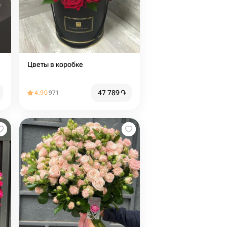
Цветы в коробке
47 789
֏
4.90
971