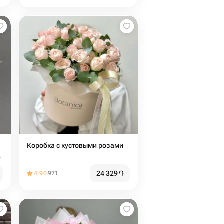
Коробка с кустовыми розами
24 329
֏
4.90
971