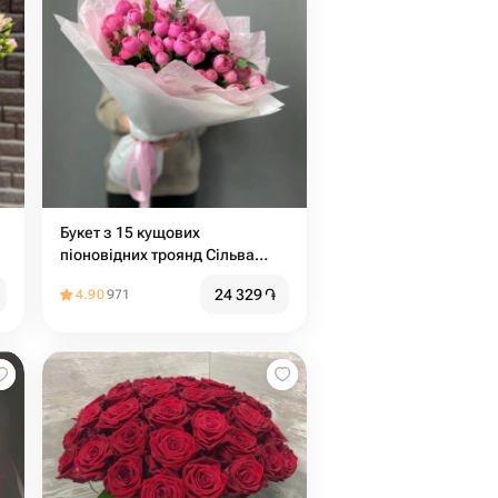
Букет з 15 кущових
піоновідних троянд Сільва
Пінк півонія
24 329
֏
4.90
971