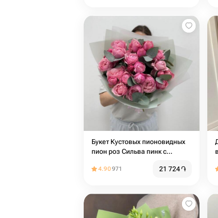
Букет Кустовых пионовидных
пион роз Сильва пинк с
эвкалиптом
21 724
֏
4.90
971