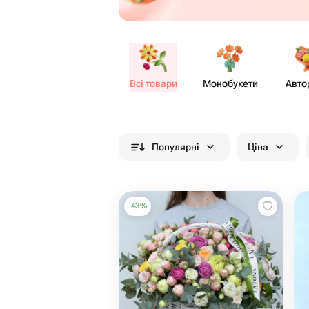
Всі товари
Моно​букети
Авто
Популярні
Ціна
-
43
%