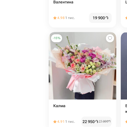
Валентина
19 900
֏
4.98
1 тис.
-
15
%
Калма
22 950
֏
4.91
1 тис.
27 000
֏