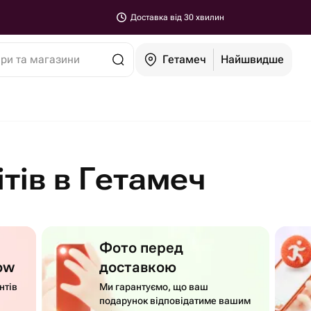
Доставка від 30 хвилин
ари та магазини
Гетамеч
Найшвидше
тів в Гетамеч
Фото перед
ow
доставкою
нтів
Ми гарантуємо, що ваш
подарунок відповідатиме вашим