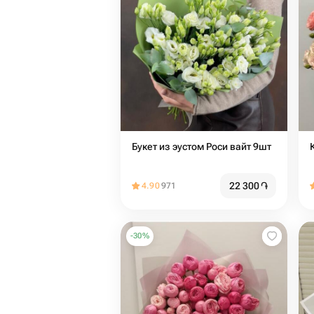
Букет из эустом Роси вайт 9шт
22 300
֏
4.90
971
-
30
%