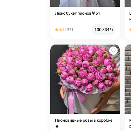
Люкс букет пионов💗51
130 334
֏
4.90
971
Пионовидные розы в коробке
🔥