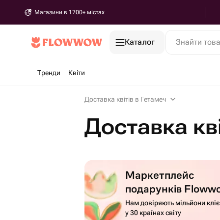
Магазини в 1700+ містах
Каталог
Знайти тов
Тренди
Квіти
Доставка квітів в Гетамеч
Доставка кві
Маркетплейс
подарунків Floww
Нам довіряють мільйони кліє
у 30 країнах світу