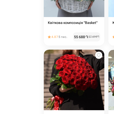
Квіткова композиція "Basket"
55 688
֏
4.87
5 тис.
97 698
֏