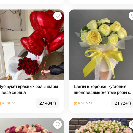
Дуо Букет красных роз и шары
Цветы в коробке: кустовые
в виде сердца
пионовидные желтые розы с
эвкалиптом
27 484
֏
21 724
֏
4.90
971
4.90
971