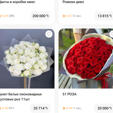
Цветы в коробке микс
Рожеве диво
200 000
֏
13 815
֏
4.89
295
4.87
5 тис.
Букет белых пионовидных
51 РОЗА
кустовых роз 11шт
25 714
֏
20 000
֏
4.90
971
4.98
1 тис.