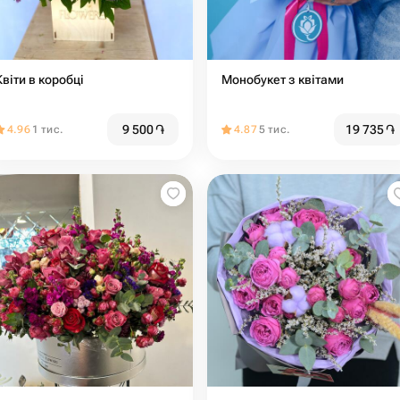
Квіти в коробці
Монобукет з квітами
9 500
֏
19 735
֏
4.96
1 тис.
4.87
5 тис.