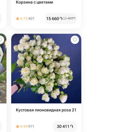
Корзина с цветами
15 660
֏
4.75
407
17 400
֏
Кустовая пионовидная роза 21
30 411
֏
4.90
971