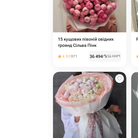
15 кущових півоній овідних
троянд Сільва Пінк
36 494
֏
4.90
971
52 134
֏