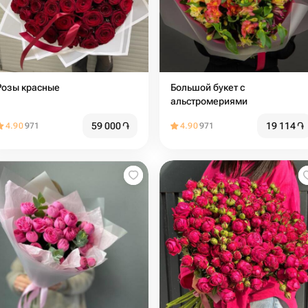
Розы красные
Большой букет с
альстромериями
59 000
֏
19 114
֏
4.90
971
4.90
971