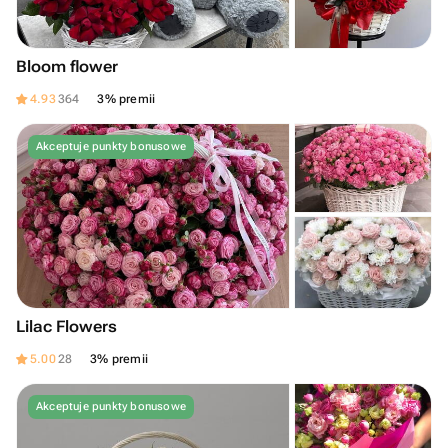
Bloom flower
4.93
364
3% premii
Akceptuje punkty bonusowe
Lilac Flowers
5.00
28
3% premii
Akceptuje punkty bonusowe