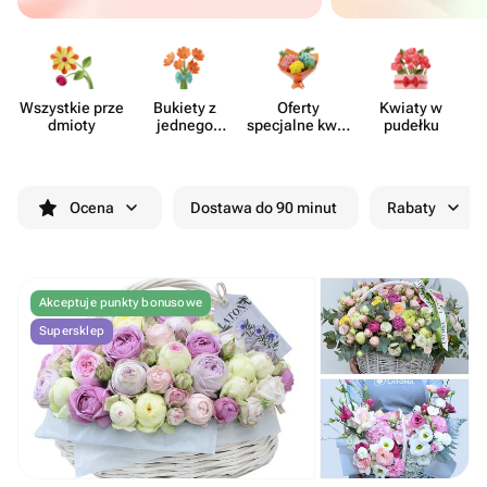
Wszystkie prze​
Bukiety z
Oferty
Kwiaty w
Kw
dmioty
jednego
specjalne kwia​
pudełku
rodzaju
ciarni
kwiatów
Ocena
Dostawa do 90 minut
Rabaty
Akceptuje punkty bonusowe
Supersklep