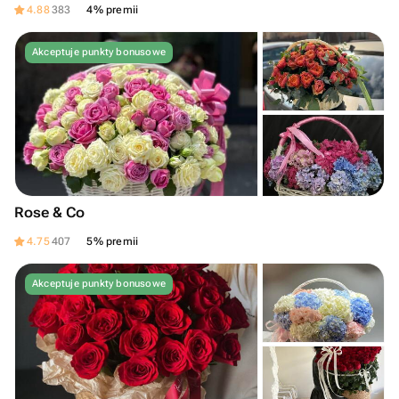
4.88
383
4% premii
Akceptuje punkty bonusowe
Rose & Co
4.75
407
5% premii
Akceptuje punkty bonusowe