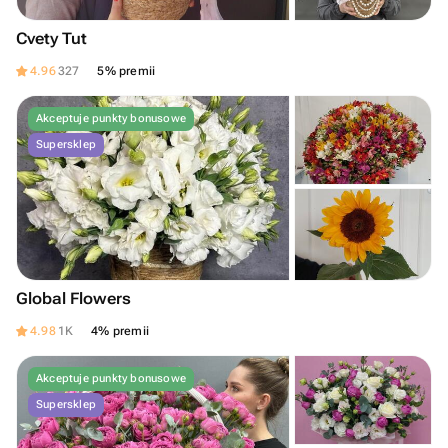
Cvety Tut
4.96
327
5% premii
Akceptuje punkty bonusowe
Supersklep
Global Flowers
4.98
1K
4% premii
Akceptuje punkty bonusowe
Supersklep