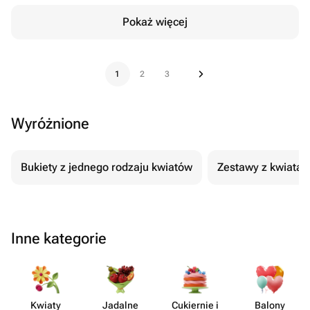
Pokaż więcej
1
2
3
Wyróżnione
Bukiety z jednego rodzaju kwiatów
Zestawy z kwiatam
Inne kategorie
Kwiaty
Jadalne
Cukiernie i
Balony