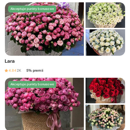
Akceptuje punkty bonusowe
Lara
4.84
2K
5% premii
Akceptuje punkty bonusowe