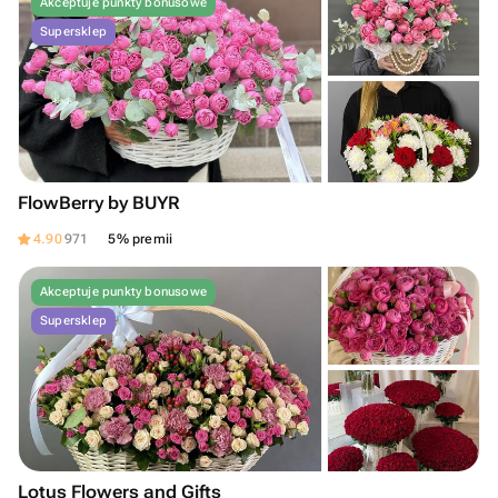
Akceptuje punkty bonusowe
Supersklep
FlowBerry by BUYR
4.90
971
5% premii
Akceptuje punkty bonusowe
Supersklep
Lotus Flowers and Gifts