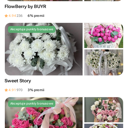
FlowBerry by BUYR
4.94
236
6% premii
Akceptuje punkty bonusowe
Sweet Story
4.91
970
3% premii
Akceptuje punkty bonusowe